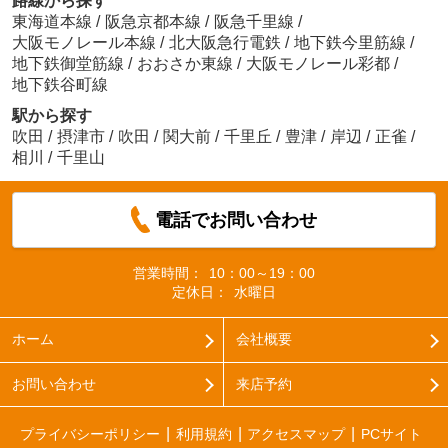
路線から探す
東海道本線
/
阪急京都本線
/
阪急千里線
/
大阪モノレール本線
/
北大阪急行電鉄
/
地下鉄今里筋線
/
地下鉄御堂筋線
/
おおさか東線
/
大阪モノレール彩都
/
地下鉄谷町線
駅から探す
吹田
/
摂津市
/
吹田
/
関大前
/
千里丘
/
豊津
/
岸辺
/
正雀
/
相川
/
千里山
電話でお問い合わせ
営業時間：
10：00～19：00
定休日：
水曜日
ホーム
会社概要
お問い合わせ
来店予約
プライバシーポリシー
利用規約
アクセスマップ
PCサイト