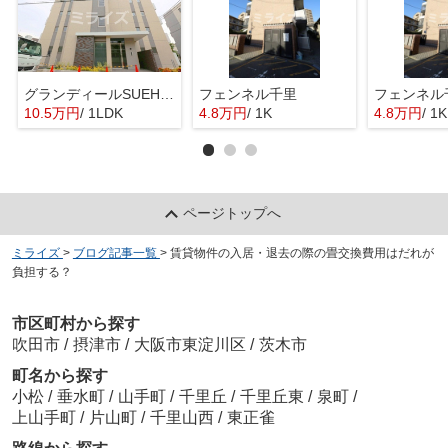
グランディールSUEHIRO
フェンネル千里
フェンネル
10.5万円
/ 1LDK
4.8万円
/ 1K
4.8万円
/ 1K
ページトップへ
ミライズ
>
ブログ記事一覧
>
賃貸物件の入居・退去の際の畳交換費用はだれが
負担する？
市区町村から探す
吹田市
/
摂津市
/
大阪市東淀川区
/
茨木市
町名から探す
小松
/
垂水町
/
山手町
/
千里丘
/
千里丘東
/
泉町
/
上山手町
/
片山町
/
千里山西
/
東正雀