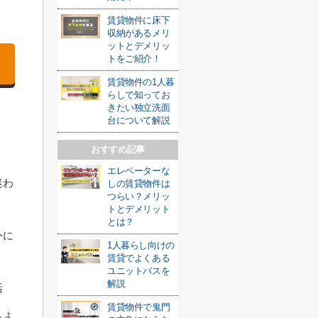
賃貸物件に床下
収納があるメリ
ットとデメリッ
トをご紹介！
賃貸物件の1人暮
らしで知ってお
きたい独立洗面
台について解説
おすすめ記事
エレベーターな
迷わ
しの賃貸物件は
つらい？メリッ
トとデメリット
とは？
外に
1人暮らし向けの
賃貸でよくある
ユニットバスを
解説
活
賃貸物件で鬼門
しょ