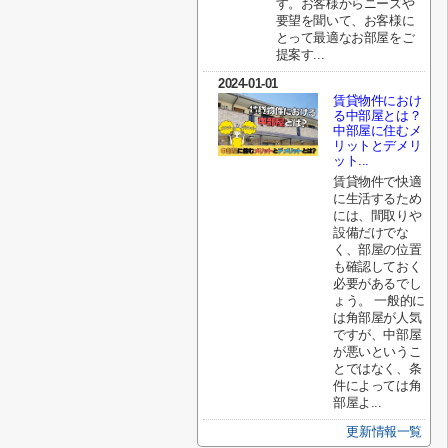
す。お客様からニーズや
要望を聞いて、お客様に
とって最適なお部屋をご
提案す...
2024-01-01
賃貸物件におけ
る中部屋とは？
中部屋に住むメ
リットとデメリ
ット...
賃貸物件で快適
に生活するため
には、間取りや
設備だけでな
く、部屋の位置
も確認しておく
必要があるでし
ょう。 一般的に
は角部屋が人気
ですが、中部屋
が悪いというこ
とではなく、条
件によっては角
部屋よ...
更新情報一覧