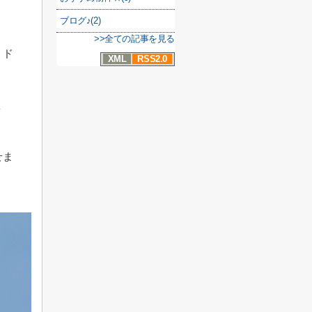
ブログ♪(2)
>>全ての記事を見る
うド
XML
RSS2.0
ょ
せま