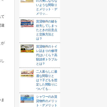
の方角にならな
いような間取り
とメリット・デ
メリッ...
れて
賃貸物件の鍵を
間違
紛失してしまっ
たときの注意点
と交換方法と
は？
とが
賃貸物件のトイ
レ詰まりの修理
代はいくら？高
額請求トラブル
出し
とは？
二人暮らしに最
適な間取りと
は？子どもを想
定した間取りに
ついても...
シャワーのみ賃
いま
貸物件のメリッ
ト・デメリット