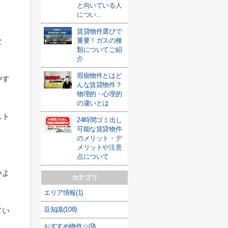
と向いている人
につい...
賃貸物件選びで
重要！ガスの種
な
類についてご紹
介
瑕疵物件とはど
やす
んな賃貸物件？
物理的・心理的
の違いとは
スト
24時間ゴミ出し
可能な賃貸物件
のメリット・デ
メリットや注意
点について
いよ
カテゴリ
エリア情報(1)
豆知識(108)
てい
おすすめ物件☆(9)