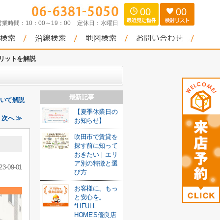
00
00
営業時間：
10：00～19：00
定休日：
水曜日
リットを解説
最新記事
ついて解説
【夏季休業日の
次へ ≫
お知らせ】
吹田市で賃貸を
探す前に知って
おきたい｜エリ
ア別の特徴と選
23-09-01
び方
お客様に、もっ
と安心を。
*LIFULL
HOME'S優良店