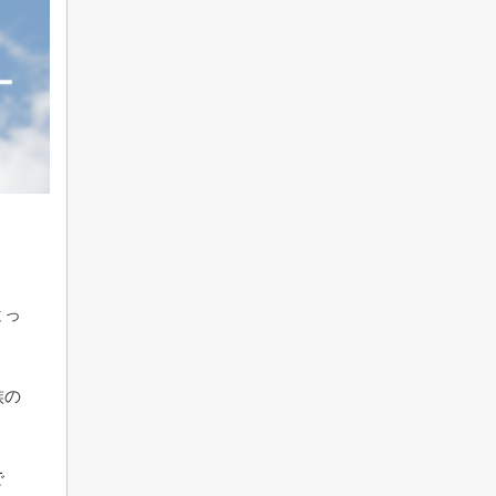
とっ
族の
で