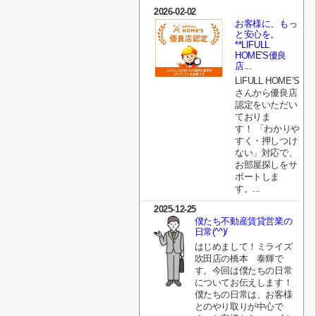
2026-02-02
お客様に、もっ
と安心を。
**LIFULL
HOME'S優良
店...
LIFULL HOME’S
さんから優良店
認定をいただい
ておりま
す！ 「わかりや
すく・押しつけ
ない」対応で、
お部屋探しをサ
ポートしま
す。...
2025-12-25
僕たち不動産賃貸営業の
日常(^^)/
はじめまして！ミライズ
吹田店の橋本 泰輝で
す。今回は僕たちの日常
についてお伝えします！
僕たちの日常は、お客様
とのやり取りが中心で