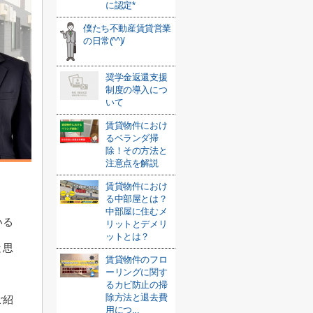
に認定*
僕たち不動産賃貸営業
の日常(^^)/
奨学金返還支援
制度の導入につ
いて
賃貸物件におけ
るベランダ掃
除！その方法と
注意点を解説
賃貸物件におけ
。
る中部屋とは？
中部屋に住むメ
いる
リットとデメリ
ットとは？
と思
賃貸物件のフロ
ーリングに関す
るカビ防止の掃
除方法と退去費
ご紹
用につ...