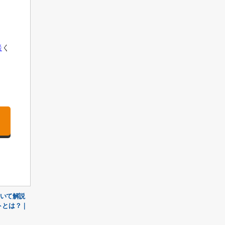
談
く
ついて解説
トとは？｜