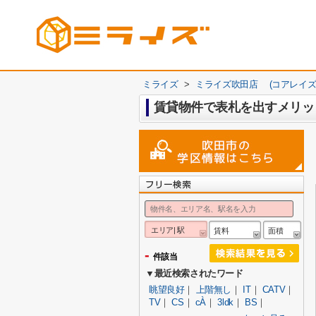
ミライズ
>
ミライズ吹田店 (コアレイズ
賃貸物件で表札を出すメリッ
エリア| 駅
賃料
面積
-
件該当
▼最近検索されたワード
眺望良好
｜
上階無し
｜
IT
｜
CATV
｜
TV
｜
CS
｜
cÀ
｜
3ldk
｜
BS
｜