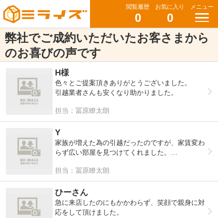
閲覧履歴
お気に入り
メニュー
0
0
弊社でご成約いただいたお客さまから
のお喜びの声です
H様
色々とご提案頂きありがとうございました。
引越業者さんも安くなり助かりました。
担当：冨原瞭太朗
Y
家族が増えた為の引越だったのですが、家賃変わ
らず広い部屋を見つけてくれました。
また機会がありましたら利用させていただきま
担当：冨原瞭太朗
す。
ひーさん
急に来店したのにもかかわらず、笑顔で親身に対
応をして頂けました。