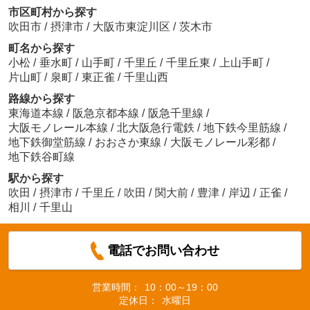
市区町村から探す
吹田市
/
摂津市
/
大阪市東淀川区
/
茨木市
町名から探す
小松
/
垂水町
/
山手町
/
千里丘
/
千里丘東
/
上山手町
/
片山町
/
泉町
/
東正雀
/
千里山西
路線から探す
東海道本線
/
阪急京都本線
/
阪急千里線
/
大阪モノレール本線
/
北大阪急行電鉄
/
地下鉄今里筋線
/
地下鉄御堂筋線
/
おおさか東線
/
大阪モノレール彩都
/
地下鉄谷町線
駅から探す
吹田
/
摂津市
/
千里丘
/
吹田
/
関大前
/
豊津
/
岸辺
/
正雀
/
相川
/
千里山
電話でお問い合わせ
営業時間：
10：00～19：00
定休日：
水曜日