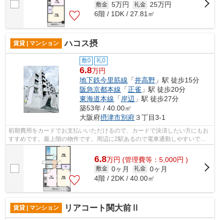
5万円
25万円
敷金
礼金
6階 / 1DK / 27.81㎡
ハコス摂
賃貸 | マンション
敷0
礼0
6.8
万円
地下鉄今里筋線
「
井高野
」駅 徒歩15分
阪急京都本線
「
正雀
」駅 徒歩20分
東海道本線
「
岸辺
」駅 徒歩27分
築53年 / 40.00㎡
大阪府
摂津市
別府
３丁目3-1
初期費用をカードでお支払いいただけるので、カードで決済したい方にもお
すすめです。最上階の物件です。周辺に2駅あるので電車通勤しやすいで
す。鉄筋コンクリートの物件を選ぶのなら...
6.8
万
円
(管理費等：5,000円 )
0ヶ月
0ヶ月
敷金
礼金
4階 / 2DK / 40.00㎡
リアコート関大前Ⅱ
賃貸 | マンション