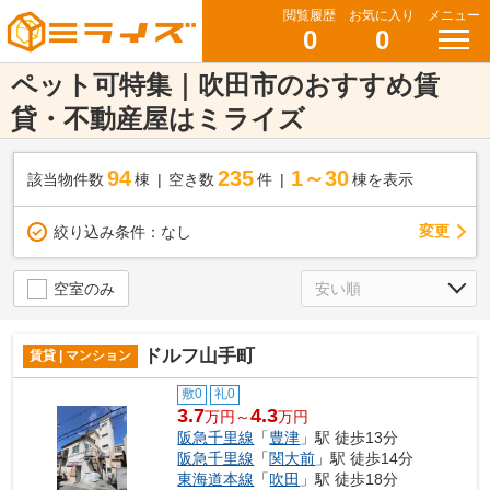
閲覧履歴
お気に入り
メニュー
0
0
ペット可特集｜吹田市のおすすめ賃
貸・不動産屋はミライズ
94
235
1～30
該当物件数
棟
空き数
件
棟を表示
変更
絞り込み条件：
なし
空室のみ
ドルフ山手町
賃貸 | マンション
敷0
礼0
3.7
4.3
万円～
万円
阪急千里線
「
豊津
」駅 徒歩13分
阪急千里線
「
関大前
」駅 徒歩14分
東海道本線
「
吹田
」駅 徒歩18分