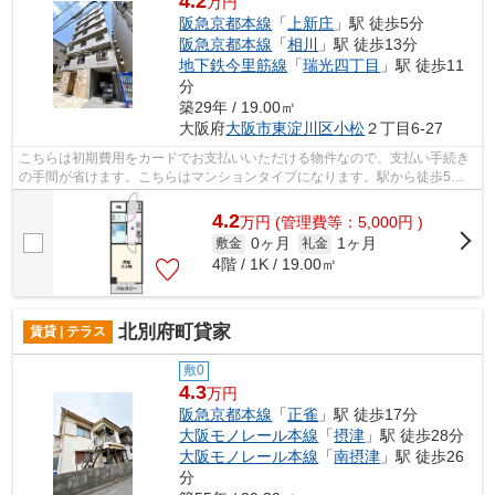
4.2
万円
阪急京都本線
「
上新庄
」駅 徒歩5分
阪急京都本線
「
相川
」駅 徒歩13分
地下鉄今里筋線
「
瑞光四丁目
」駅 徒歩11
分
築29年 / 19.00㎡
大阪府
大阪市東淀川区
小松
２丁目6-27
こちらは初期費用をカードでお支払いいただける物件なので、支払い手続き
の手間が省けます。こちらはマンションタイプになります。駅から徒歩5分
というアクセス良好な駅近物件はいかが...
4.2
万
円
(管理費等：5,000円 )
0ヶ月
1ヶ月
敷金
礼金
4階 / 1K / 19.00㎡
北別府町貸家
賃貸 | テラス
敷0
4.3
万円
阪急京都本線
「
正雀
」駅 徒歩17分
大阪モノレール本線
「
摂津
」駅 徒歩28分
大阪モノレール本線
「
南摂津
」駅 徒歩26
分