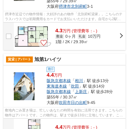
築55年 / 29.39㎡
大阪府
摂津市
北別府町
3-1
摂津市近辺での物件情報：大好評のあの物件「北別府町貸家」。こちらのテ
ラスハウスでは初期費用をカードでお支払いいただけます。自宅から2駅利
用できる、利便性の高いテラスハウスで...
4.3
万
円
(管理費等：- )
0ヶ月
10万円
敷金
礼金
1階 / 2K / 29.39㎡
旭第1ハイツ
賃貸 | アパート
敷0
4.4
万円
阪急京都本線
「
相川
」駅 徒歩13分
東海道本線
「
吹田
」駅 徒歩14分
阪急京都本線
「
上新庄
」駅 徒歩28分
築55年 / 30.37㎡
大阪府
吹田市
日の出町
9-45
敷地内ごみ置き場は、忙しいあなたの時間を有効に活用できます。こちらの
物件はアパートです。この物件は、駅まで徒歩13分に立地しています。こち
らは初期費用をカードでお支払いいた...
4.4
万
円
(管理費等：- )