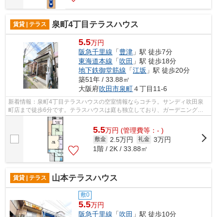
泉町4丁目テラスハウス
賃貸 | テラス
5.5
万円
阪急千里線
「
豊津
」駅 徒歩7分
東海道本線
「
吹田
」駅 徒歩18分
地下鉄御堂筋線
「
江坂
」駅 徒歩20分
築51年 / 33.88㎡
大阪府
吹田市
泉町
４丁目11-6
新着情報：泉町4丁目テラスハウスの空室情報ならコチラ。サンディ吹田泉
町店まで徒歩6分です。テラスハウスは庭も独立しており、ガーデニングな
ども楽しめます。駅から徒歩7分にある物...
5.5
万
円
(管理費等：- )
2.5万円
3万円
敷金
礼金
1階 / 2K / 33.88㎡
山本テラスハウス
賃貸 | テラス
敷0
5.5
万円
阪急千里線
「
吹田
」駅 徒歩10分