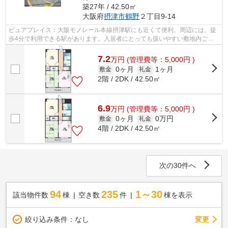
築27年 / 42.50㎡
大阪府
摂津市
鶴野
２丁目9-14
ピュアプレイス：大阪モノレール本線摂津駅にも近くて便利。周辺には、徒
歩4分で利用できる駅があります。入居者にとっても扱いやすい敷地内ごみ
置き場がついています。こちらはマンシ...
7.2
万
円
(管理費等：5,000円 )
0ヶ月
1ヶ月
敷金
礼金
2階 / 2DK / 42.50㎡
6.9
万
円
(管理費等：5,000円 )
0ヶ月
0万円
敷金
礼金
4階 / 2DK / 42.50㎡
次の30件へ
94
235
1～30
該当物件数
棟
空き数
件
棟を表示
変更
絞り込み条件：
なし