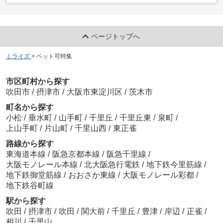
ページトップへ
ミライズ
>
ペット可特集
市区町村から探す
吹田市
/
摂津市
/
大阪市東淀川区
/
茨木市
町名から探す
小松
/
垂水町
/
山手町
/
千里丘
/
千里丘東
/
泉町
/
上山手町
/
片山町
/
千里山西
/
東正雀
路線から探す
東海道本線
/
阪急京都本線
/
阪急千里線
/
大阪モノレール本線
/
北大阪急行電鉄
/
地下鉄今里筋線
/
地下鉄御堂筋線
/
おおさか東線
/
大阪モノレール彩都
/
地下鉄谷町線
駅から探す
吹田
/
摂津市
/
吹田
/
関大前
/
千里丘
/
豊津
/
岸辺
/
正雀
/
相川
/
千里山