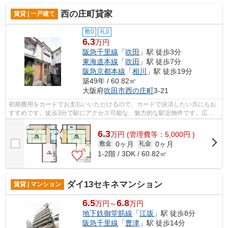
西の庄町貸家
賃貸 | 一戸建て
敷0
礼0
6.3
万円
阪急千里線
「
吹田
」駅 徒歩3分
東海道本線
「
吹田
」駅 徒歩7分
阪急京都本線
「
相川
」駅 徒歩19分
築49年 / 60.82㎡
大阪府
吹田市
西の庄町
3-21
初期費用をカードでお支払いいただけるので、カードで決済したい方にもお
すすめです。徒歩3分で駅にアクセス可能な、魅力的な駅近物件です。広々
とした間取りが魅力的な、開放感のある...
6.3
万
円
(管理費等：5,000円 )
0ヶ月
0ヶ月
敷金
礼金
1-2階 / 3DK / 60.82㎡
ダイ13セキネマンション
賃貸 | マンション
6.5
6.8
万円～
万円
地下鉄御堂筋線
「
江坂
」駅 徒歩8分
阪急千里線
「
豊津
」駅 徒歩14分