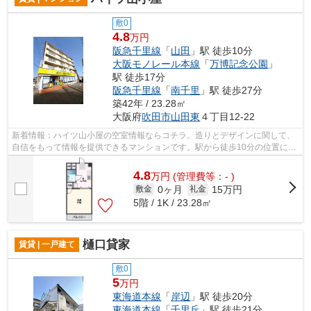
敷0
4.8
万円
阪急千里線
「
山田
」駅 徒歩10分
大阪モノレール本線
「
万博記念公園
」
駅 徒歩17分
阪急千里線
「
南千里
」駅 徒歩27分
築42年 / 23.28㎡
大阪府
吹田市
山田東
４丁目12-22
新着情報：ハイツ山小屋の空室情報ならコチラ。造りとデザインに関して、
自信をもって情報を提供できるマンションです。駅から徒歩10分の位置にあ
る物件なので、アクセスも良好です。...
4.8
万
円
(管理費等：- )
0ヶ月
15万円
敷金
礼金
5階 / 1K / 23.28㎡
樋口貸家
賃貸 | 一戸建て
敷0
5
万円
東海道本線
「
岸辺
」駅 徒歩20分
東海道本線
「
千里丘
」駅 徒歩21分