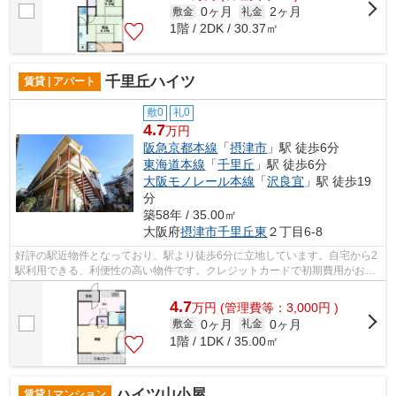
0ヶ月
2ヶ月
敷金
礼金
1階 / 2DK / 30.37㎡
千里丘ハイツ
賃貸 | アパート
敷0
礼0
4.7
万円
阪急京都本線
「
摂津市
」駅 徒歩6分
東海道本線
「
千里丘
」駅 徒歩6分
大阪モノレール本線
「
沢良宜
」駅 徒歩19
分
築58年 / 35.00㎡
大阪府
摂津市
千里丘東
２丁目6-8
好評の駅近物件となっており、駅より徒歩6分に立地しています。自宅から2
駅利用できる、利便性の高い物件です。クレジットカードで初期費用がお支
払いいただけるので、決済の手間が軽...
4.7
万
円
(管理費等：3,000円 )
0ヶ月
0ヶ月
敷金
礼金
1階 / 1DK / 35.00㎡
ハイツ山小屋
賃貸 | マンション