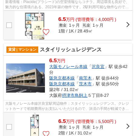
新着情報：Placide(プラシード)の空室情報ならコチラ。周辺環境も良好で、
魅力的な住環境のある、2023年築の物件です。2駅利用可能な物件なので交
通の利便性が良いのが魅力です。揺れ...
6.5
万
円
(管理費等：4,000円 )
1ヶ月
1ヶ月
敷金
礼金
1階 / 1K / 28.49㎡
スタイリッシュレジデンス
賃貸 | マンション
6.5
万円
大阪モノレール本線
「
沢良宜
」駅 徒歩42
分
阪急京都本線
「
南茨木
」駅 徒歩44分
阪急京都本線
「
茨木市
」駅 徒歩50分
築2年 / 31.02㎡
大阪府
摂津市
鳥飼上
５丁目8-27
大阪モノレール本線沢良宜駅周辺物件：スタイリッシュレジデンス。クレジ
ットカードで初期費用がお支払いいただけるので、決済の手間が軽減できま
す。最上階のマンションです。鉄骨造...
6.5
万
円
(管理費等：5,500円 )
1ヶ月
1ヶ月
敷金
礼金
2階 / 1K / 31.02㎡