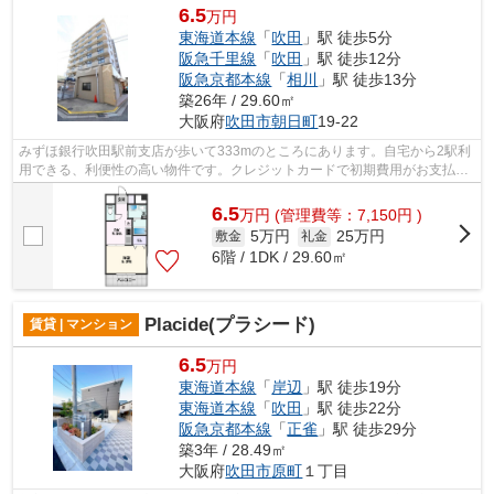
6.5
万円
東海道本線
「
吹田
」駅 徒歩5分
阪急千里線
「
吹田
」駅 徒歩12分
阪急京都本線
「
相川
」駅 徒歩13分
築26年 / 29.60㎡
大阪府
吹田市
朝日町
19-22
みずほ銀行吹田駅前支店が歩いて333mのところにあります。自宅から2駅利
用できる、利便性の高い物件です。クレジットカードで初期費用がお支払い
いただけるので、決済の手間が軽減でき...
6.5
万
円
(管理費等：7,150円 )
5万円
25万円
敷金
礼金
6階 / 1DK / 29.60㎡
Placide(プラシード)
賃貸 | マンション
6.5
万円
東海道本線
「
岸辺
」駅 徒歩19分
東海道本線
「
吹田
」駅 徒歩22分
阪急京都本線
「
正雀
」駅 徒歩29分
築3年 / 28.49㎡
大阪府
吹田市
原町
１丁目