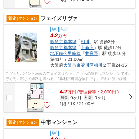
フェイズリヴァ
賃貸 | マンション
敷0
礼0
4.2
万円
阪急京都本線
「
相川
」駅 徒歩3分
阪急京都本線
「
上新庄
」駅 徒歩17分
地下鉄今里筋線
「
井高野
」駅 徒歩16分
築41年 / 21.00㎡
大阪府
大阪市東淀川区
相川
２丁目24-35
こだわりポイント満載のフェイズリヴァ。こちらの物件はマンションです。
行く先に応じて経路を選べる、2駅利用可能な物件です。揺れに強い鉄骨造
には安心感があります。ミライズ吹田店...
4.2
万
円
(管理費等：2,000円 )
0ヶ月
0ヶ月
敷金
礼金
1階 / 1K / 21.00㎡
中市マンション
賃貸 | マンション
敷0