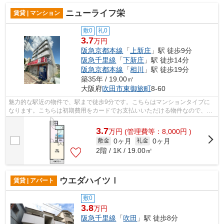
ニューライフ栄
賃貸 | マンション
敷0
礼0
3.7
万円
阪急京都本線
「
上新庄
」駅 徒歩9分
阪急千里線
「
下新庄
」駅 徒歩14分
阪急京都本線
「
相川
」駅 徒歩19分
築35年 / 19.00㎡
大阪府
吹田市
東御旅町
8-60
魅力的な駅近の物件で、駅まで徒歩9分です。こちらはマンションタイプに
なります。こちらは初期費用をカードでお支払いいただける物件なので、支
払い手続きの手間が省けます。共用部に...
3.7
万
円
(管理費等：8,000円 )
0ヶ月
0ヶ月
敷金
礼金
2階 / 1K / 19.00㎡
ウエダハイツⅠ
賃貸 | アパート
敷0
3.8
万円
阪急千里線
「
吹田
」駅 徒歩8分