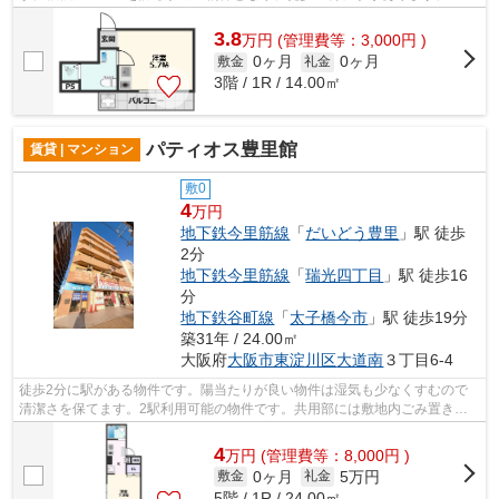
らの物件はマンションです。遮音性が...
3.8
万
円
(管理費等：3,000円 )
0ヶ月
0ヶ月
敷金
礼金
3階 / 1R / 14.00㎡
パティオス豊里館
賃貸 | マンション
敷0
4
万円
地下鉄今里筋線
「
だいどう豊里
」駅 徒歩
2分
地下鉄今里筋線
「
瑞光四丁目
」駅 徒歩16
分
地下鉄谷町線
「
太子橋今市
」駅 徒歩19分
築31年 / 24.00㎡
大阪府
大阪市東淀川区
大道南
３丁目6-4
徒歩2分に駅がある物件です。陽当たりが良い物件は湿気も少なくすむので
清潔さを保てます。2駅利用可能の物件です。共用部には敷地内ごみ置き
場・エレベータなどが揃っております。遮...
4
万
円
(管理費等：8,000円 )
0ヶ月
5万円
敷金
礼金
5階 / 1R / 24.00㎡