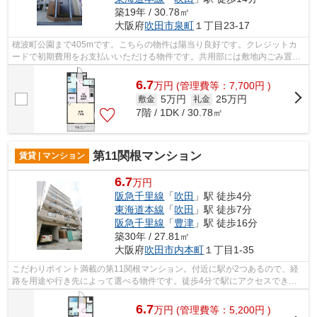
築19年 / 30.78㎡
大阪府
吹田市
泉町
１丁目23-17
穂波町公園まで405mです。こちらの物件は陽当り良好です。クレジットカ
ードで初期費用をお支払いいただける物件です。共用部には敷地内ごみ置き
場・エレベータなどが揃っております。R...
6.7
万
円
(管理費等：7,700円 )
5万円
25万円
敷金
礼金
7階 / 1DK / 30.78㎡
第11関根マンション
賃貸 | マンション
6.7
万円
阪急千里線
「
吹田
」駅 徒歩4分
東海道本線
「
吹田
」駅 徒歩7分
阪急千里線
「
豊津
」駅 徒歩16分
築30年 / 27.81㎡
大阪府
吹田市
内本町
１丁目1-35
こだわりポイント満載の第11関根マンション。付近に駅が2つあるので、経
路を用途や行き先によって選べる物件です。徒歩4分で駅にアクセスできる
物件です。共用部にはエレベータ・敷地...
6.7
万
円
(管理費等：5,200円 )