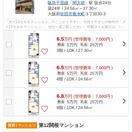
阪急千里線
「
関大前
」駅 徒歩24分
築24年 / 24.56㎡～27.30㎡
大阪府
吹田市
垂水町
３丁目30-3
「ダイ13セキネマンション」のここがイチオシ。当社イチオシの物件の「ダ
イ13セキネマンション」。ぜひ一度ご覧ください。外観タイル張りは、いつ
までも外観をきれいに保ちます。共用...
6.5
万
円
(管理費等：7,000円 )
5万円
25万円
敷金
礼金
3階 / 1DK / 27.30㎡
6.5
万
円
(管理費等：7,000円 )
5万円
25万円
敷金
礼金
4階 / 1DK / 24.56㎡
6.8
万
円
(管理費等：7,000円 )
5万円
25万円
敷金
礼金
8階 / 1DK / 24.56㎡
第12関根マンション
賃貸 | マンション