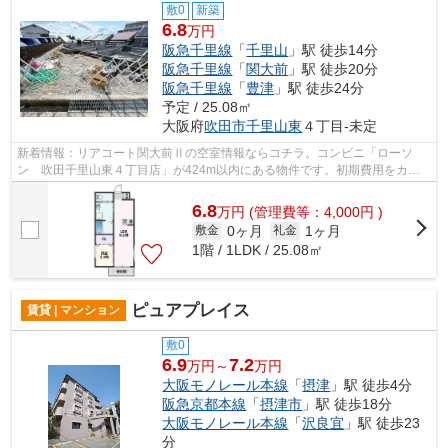
敷0
新築
6.8
万円
阪急千里線
「
千里山
」駅 徒歩14分
阪急千里線
「
関大前
」駅 徒歩20分
阪急千里線
「
豊津
」駅 徒歩24分
予定 / 25.08㎡
大阪府
吹田市
千里山東
４丁目-未定
新着情報：リアコート関大前Ⅱの空室情報ならコチラ。コンビニ「ローソ
ン 吹田千里山東４丁目店」が424m以内にある物件です。初期費用をカー
ドでお支払いいただけるので、カードで決済...
6.8
万
円
(管理費等：4,000円 )
0ヶ月
1ヶ月
敷金
礼金
1階 / 1LDK / 25.08㎡
ピュアプレイス
賃貸 | マンション
敷0
6.9
7.2
万円～
万円
大阪モノレール本線
「
摂津
」駅 徒歩4分
阪急京都本線
「
摂津市
」駅 徒歩18分
大阪モノレール本線
「
沢良宜
」駅 徒歩23
分