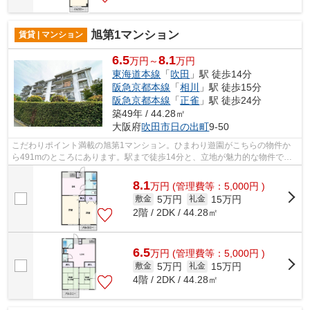
旭第1マンション
賃貸 | マンション
6.5
8.1
万円～
万円
東海道本線
「
吹田
」駅 徒歩14分
阪急京都本線
「
相川
」駅 徒歩15分
阪急京都本線
「
正雀
」駅 徒歩24分
築49年 / 44.28㎡
大阪府
吹田市
日の出町
9-50
こだわりポイント満載の旭第1マンション。ひまわり遊園がこちらの物件か
ら491mのところにあります。駅まで徒歩14分と、立地が魅力的な物件で
す。初期費用はカードで決済いただけます。...
8.1
万
円
(管理費等：5,000円 )
5万円
15万円
敷金
礼金
2階 / 2DK / 44.28㎡
6.5
万
円
(管理費等：5,000円 )
5万円
15万円
敷金
礼金
4階 / 2DK / 44.28㎡