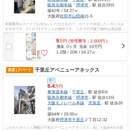
阪急京都本線
「
摂津市
」駅 徒歩29分
築42年 / 54.27㎡
大阪府
吹田市
山田南
21-5
初期費用をカードでお支払いいただけるので、カードで決済したい方にもお
すすめです。1フロア1テナントの物件です。コチラの戸建て物件は周辺環境
も良く、子育てにもうってつけです。2...
5
万
円
(管理費等：2,000円 )
0ヶ月
10万円
敷金
礼金
1-2階 / 2DK / 54.27㎡
千里丘アベニューアネックス
賃貸 | アパート
敷0
5.4
万円
東海道本線
「
千里丘
」駅 徒歩6分
阪急京都本線
「
摂津市
」駅 徒歩13分
大阪モノレール本線
「
沢良宜
」駅 徒歩26
分
築64年 / 29.00㎡
大阪府
摂津市
千里丘
２丁目12-32
こだわりポイント満載の千里丘アベニューアネックス。歩いて徒歩4分の場