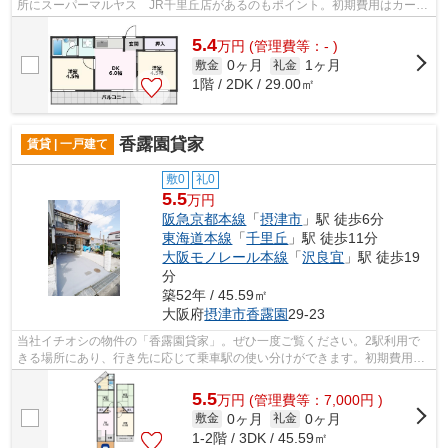
所にスーパーマルヤス JR千里丘店があるのもポイント。初期費用はカード
で決済いただけます。徒歩6分に駅のあ...
5.4
万
円
(管理費等：- )
0ヶ月
1ヶ月
敷金
礼金
1階 / 2DK / 29.00㎡
香露園貸家
賃貸 | 一戸建て
敷0
礼0
5.5
万円
阪急京都本線
「
摂津市
」駅 徒歩6分
東海道本線
「
千里丘
」駅 徒歩11分
大阪モノレール本線
「
沢良宜
」駅 徒歩19
分
築52年 / 45.59㎡
大阪府
摂津市
香露園
29-23
当社イチオシの物件の「香露園貸家」。ぜひ一度ご覧ください。2駅利用で
きる場所にあり、行き先に応じて乗車駅の使い分けができます。初期費用を
カードでお支払いいただけるので、カー...
5.5
万
円
(管理費等：7,000円 )
0ヶ月
0ヶ月
敷金
礼金
1-2階 / 3DK / 45.59㎡