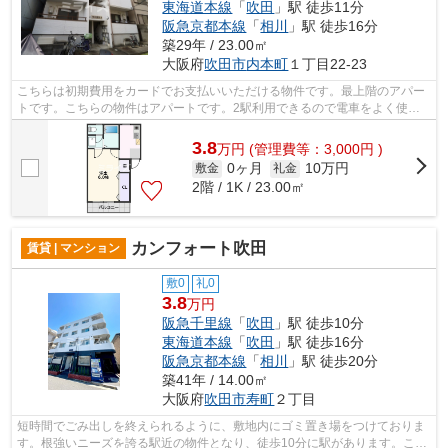
東海道本線
「
吹田
」駅 徒歩11分
阪急京都本線
「
相川
」駅 徒歩16分
築29年 / 23.00㎡
大阪府
吹田市
内本町
１丁目22-23
こちらは初期費用をカードでお支払いいただける物件です。最上階のアパー
トです。こちらの物件はアパートです。2駅利用できるので電車をよく使う
方におすすめな物件です。ミライズ吹田...
3.8
万
円
(管理費等：3,000円 )
0ヶ月
10万円
敷金
礼金
2階 / 1K / 23.00㎡
カンフォート吹田
賃貸 | マンション
敷0
礼0
3.8
万円
阪急千里線
「
吹田
」駅 徒歩10分
東海道本線
「
吹田
」駅 徒歩16分
阪急京都本線
「
相川
」駅 徒歩20分
築41年 / 14.00㎡
大阪府
吹田市
寿町
２丁目
短時間でごみ出しを終えられるように、敷地内にゴミ置き場をつけておりま
す。根強いニーズを誇る駅近の物件となり、徒歩10分に駅があります。こち