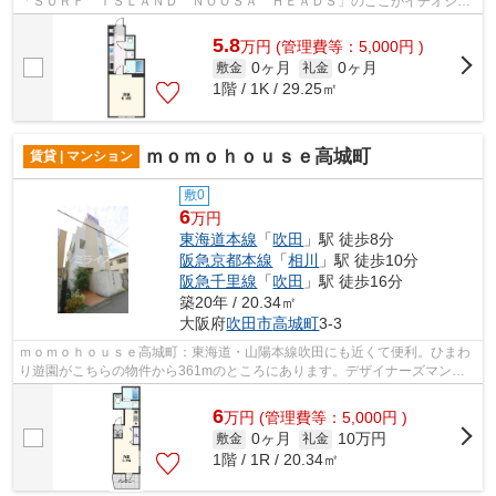
「ＳＵＲＦ ＩＳＬＡＮＤ ＮＯＯＳＡ ＨＥＡＤＳ」のここがイチオシ。
こちらは初期費用をカードでお支払い...
5.8
万
円
(管理費等：5,000円 )
0ヶ月
0ヶ月
敷金
礼金
1階 / 1K / 29.25㎡
ｍｏｍｏｈｏｕｓｅ高城町
賃貸 | マンション
敷0
6
万円
東海道本線
「
吹田
」駅 徒歩8分
阪急京都本線
「
相川
」駅 徒歩10分
阪急千里線
「
吹田
」駅 徒歩16分
築20年 / 20.34㎡
大阪府
吹田市
高城町
3-3
ｍｏｍｏｈｏｕｓｅ高城町：東海道・山陽本線吹田にも近くて便利。ひまわ
り遊園がこちらの物件から361mのところにあります。デザイナーズマンシ
ョンは独創的で、ご好評いただいていま...
6
万
円
(管理費等：5,000円 )
0ヶ月
10万円
敷金
礼金
1階 / 1R / 20.34㎡