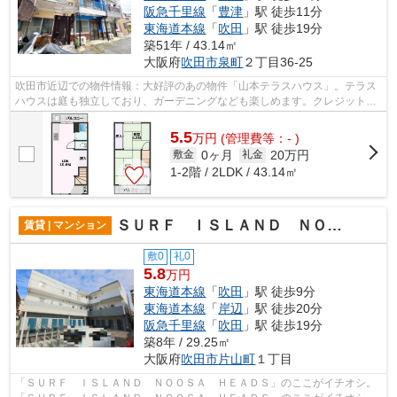
阪急千里線
「
豊津
」駅 徒歩11分
東海道本線
「
吹田
」駅 徒歩19分
築51年 / 43.14㎡
大阪府
吹田市
泉町
２丁目36-25
吹田市近辺での物件情報：大好評のあの物件「山本テラスハウス」。テラス
ハウスは庭も独立しており、ガーデニングなども楽しめます。クレジットカ
ードで初期費用がお支払いいただける...
5.5
万
円
(管理費等：- )
0ヶ月
20万円
敷金
礼金
1-2階 / 2LDK / 43.14㎡
ＳＵＲＦ ＩＳＬＡＮＤ ＮＯＯＳＡ ＨＥＡＤＳ
賃貸 | マンション
敷0
礼0
5.8
万円
東海道本線
「
吹田
」駅 徒歩9分
東海道本線
「
岸辺
」駅 徒歩20分
阪急千里線
「
吹田
」駅 徒歩19分
築8年 / 29.25㎡
大阪府
吹田市
片山町
１丁目
「ＳＵＲＦ ＩＳＬＡＮＤ ＮＯＯＳＡ ＨＥＡＤＳ」のここがイチオシ。