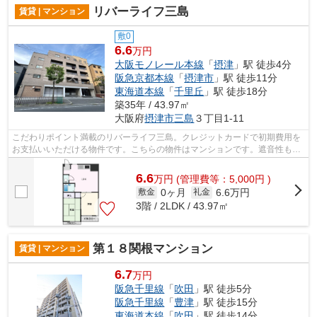
リバーライフ三島
賃貸 | マンション
敷0
6.6
万円
大阪モノレール本線
「
摂津
」駅 徒歩4分
阪急京都本線
「
摂津市
」駅 徒歩11分
東海道本線
「
千里丘
」駅 徒歩18分
築35年 / 43.97㎡
大阪府
摂津市
三島
３丁目1-11
こだわりポイント満載のリバーライフ三島。クレジットカードで初期費用を
お支払いいただける物件です。こちらの物件はマンションです。遮音性も高
くてしっかりとした造りの鉄骨造物件...
6.6
万
円
(管理費等：5,000円 )
0ヶ月
6.6万円
敷金
礼金
3階 / 2LDK / 43.97㎡
第１８関根マンション
賃貸 | マンション
6.7
万円
阪急千里線
「
吹田
」駅 徒歩5分
阪急千里線
「
豊津
」駅 徒歩15分
東海道本線
「
吹田
」駅 徒歩14分