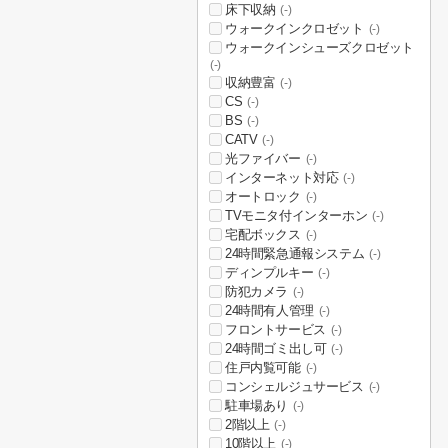
床下収納
(-)
ウォークインクロゼット
(-)
ウォークインシューズクロゼット
(-)
収納豊富
(-)
CS
(-)
BS
(-)
CATV
(-)
光ファイバー
(-)
インターネット対応
(-)
オートロック
(-)
TVモニタ付インターホン
(-)
宅配ボックス
(-)
24時間緊急通報システム
(-)
ディンプルキー
(-)
防犯カメラ
(-)
24時間有人管理
(-)
フロントサービス
(-)
24時間ゴミ出し可
(-)
住戸内覧可能
(-)
コンシェルジュサービス
(-)
駐車場あり
(-)
2階以上
(-)
10階以上
(-)