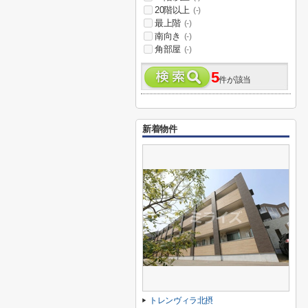
20階以上
(-)
最上階
(-)
南向き
(-)
角部屋
(-)
5
件が該当
新着物件
トレンヴィラ北摂