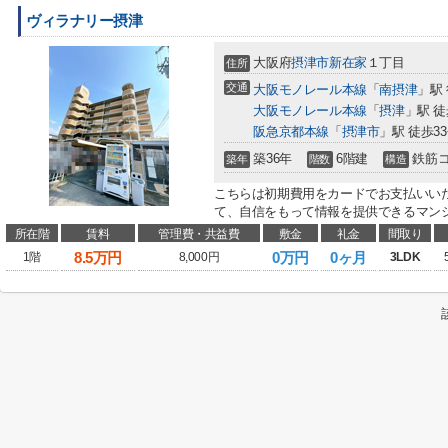
ヴィラナリー摂津
大阪府
摂津市
新在家
１丁目
住所
交通
大阪モノレール本線
「
南摂津
」駅 
大阪モノレール本線
「
摂津
」駅 徒
阪急京都本線
「
摂津市
」駅 徒歩3
築36年
6階建
鉄筋
築年
階数
構造
こちらは初期費用をカードでお支払いい
て、自信をもって情報を提供できるマンシ
所在階
賃料
管理費・共益費
敷金
礼金
間取り
8.5
万円
0万円
0ヶ月
1階
8,000円
3LDK