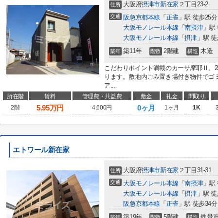
大阪府
摂津市
新在家
２丁目23-2
住所
交通
阪急京都本線
「
正雀
」駅 徒歩25分
大阪モノレール本線
「
南摂津
」駅 
大阪モノレール本線
「
摂津
」駅 徒
築11年
2階建
木造
築年
階数
構造
こだわりポイント満載のカーサ摩耶Ⅱ。
ります。敷地内ごみ置き場付き物件でゴ
ア...
所在階
賃料
管理費・共益費
敷金
礼金
間取り
5.95
万円
0ヶ月
2階
4,600円
1ヶ月
1K
エトワール新在家
大阪府
摂津市
新在家
２丁目31-31
住所
交通
大阪モノレール本線
「
南摂津
」駅
大阪モノレール本線
「
摂津
」駅 徒
阪急京都本線
「
正雀
」駅 徒歩34分
築19年
5階建
鉄骨
築年
階数
構造