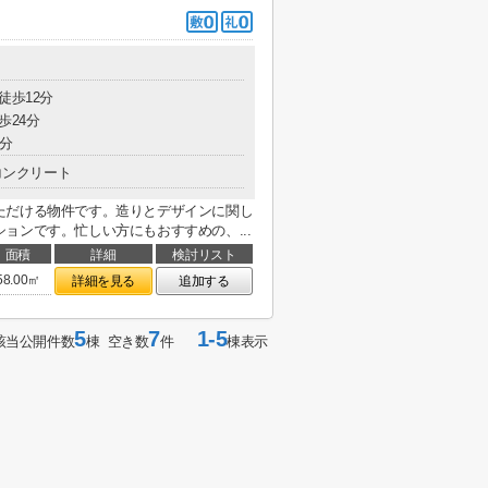
徒歩12分
歩24分
3分
コンクリート
ただける物件です。造りとデザインに関し
ョンです。忙しい方にもおすすめの、...
面積
詳細
検討リスト
58.00㎡
詳細を見る
追加する
5
7
1-5
該当公開件数
棟 空き数
件
棟表示