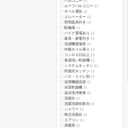
バルコニー
(-)
ルーフバルコニー
(-)
オール電化
(-)
エレベーター
(-)
照明器具付き
(-)
駐輪場
(-)
バイク置場あり
(-)
家具・家電付き
(-)
洗濯機置場有
(-)
外観タイル張り
(-)
コンロ２口以上
(-)
食器洗い乾燥機
(-)
システムキッチン
(-)
対面式キッチン
(-)
バス・トイレ別
(-)
追焚機能浴室
(-)
浴室乾燥機
(-)
温水洗浄便座
(-)
洗面台
(-)
洗髪洗面化粧台
(-)
シャワー
(-)
独立洗面台
(-)
エアコン
(-)
床暖房
(-)