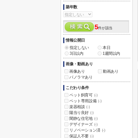
築年数
5
件が該当
情報公開日
指定しない
本日
3日以内
1週間以内
画像・動画あり
画像あり
動画あり
パノラマあり
こだわり条件
ペット飼育可
(-)
ペット専用設備
(-)
楽器相談
(-)
陽当り良好
(-)
閑静な住宅地
(-)
デザイナーズ
(-)
リノベーション済
(-)
保証人不要
(-)