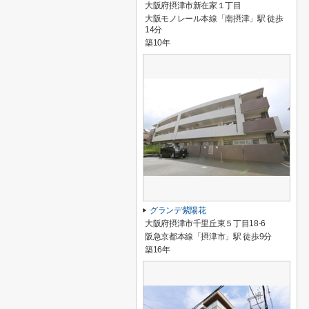
大阪府摂津市新在家１丁目
大阪モノレール本線「南摂津」駅 徒歩
14分
築10年
グランデ紫陽花
大阪府摂津市千里丘東５丁目18-6
阪急京都本線「摂津市」駅 徒歩9分
築16年