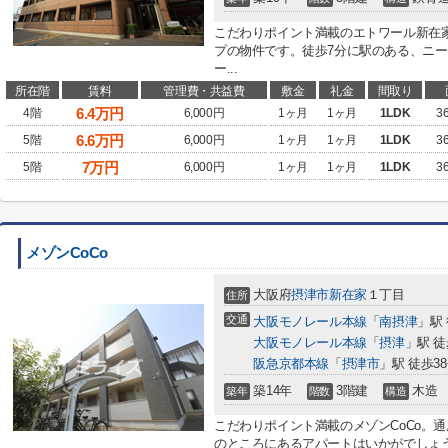
こだわりポイント満載のエトワール新在
プの物件です。徒歩7分に駅のある、ニ
ー...
所在階
賃料
管理費・共益費
敷金
礼金
間取り
6.4
万円
4階
6,000円
1ヶ月
1ヶ月
1LDK
3
6.6
万円
5階
6,000円
1ヶ月
1ヶ月
1LDK
3
7
万円
5階
6,000円
1ヶ月
1ヶ月
1LDK
3
メゾンCoCo
大阪府
摂津市
新在家
１丁目
住所
交通
大阪モノレール本線
「
南摂津
」駅 
大阪モノレール本線
「
摂津
」駅 徒
阪急京都本線
「
摂津市
」駅 徒歩3
築14年
3階建
木造
築年
階数
構造
こだわりポイント満載のメゾンCoCo。
のところにあるアパートはいかがでしょ