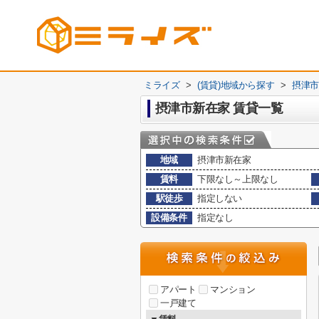
ミライズ
>
(賃貸)地域から探す
>
摂津市
摂津市新在家 賃貸一覧
地域
摂津市新在家
賃料
下限なし～上限なし
駅徒歩
指定しない
設備条件
指定なし
アパート
マンション
一戸建て