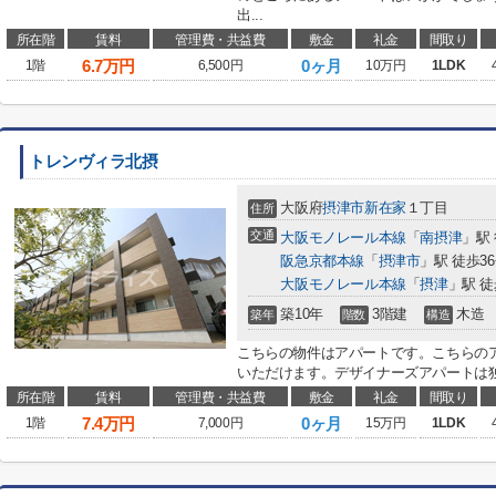
出...
所在階
賃料
管理費・共益費
敷金
礼金
間取り
6.7
万円
0ヶ月
1階
6,500円
10万円
1LDK
トレンヴィラ北摂
大阪府
摂津市
新在家
１丁目
住所
交通
大阪モノレール本線
「
南摂津
」駅 
阪急京都本線
「
摂津市
」駅 徒歩3
大阪モノレール本線
「
摂津
」駅 徒
築10年
3階建
木造
築年
階数
構造
こちらの物件はアパートです。こちらの
いただけます。デザイナーズアパートは独
所在階
賃料
管理費・共益費
敷金
礼金
間取り
7.4
万円
0ヶ月
1階
7,000円
15万円
1LDK