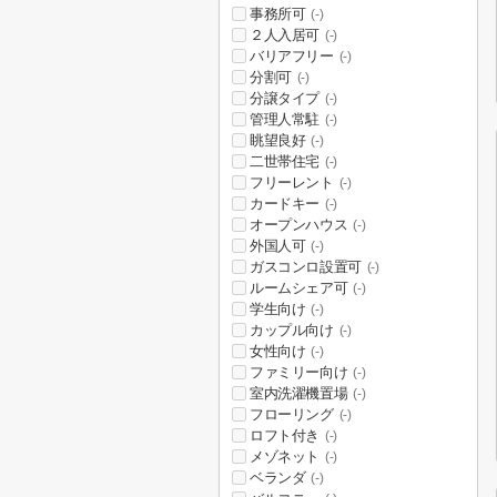
事務所可
(-)
２人入居可
(-)
バリアフリー
(-)
分割可
(-)
分譲タイプ
(-)
管理人常駐
(-)
眺望良好
(-)
二世帯住宅
(-)
フリーレント
(-)
カードキー
(-)
オープンハウス
(-)
外国人可
(-)
ガスコンロ設置可
(-)
ルームシェア可
(-)
学生向け
(-)
カップル向け
(-)
女性向け
(-)
ファミリー向け
(-)
室内洗濯機置場
(-)
フローリング
(-)
ロフト付き
(-)
メゾネット
(-)
ベランダ
(-)