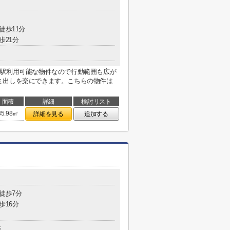
徒歩11分
歩21分
2駅利用可能な物件なので行動範囲も広が
ミ出しを楽にできます。こちらの物件は
面積
詳細
検討リスト
35.98㎡
詳細を見る
追加する
 徒歩7分
歩16分
造