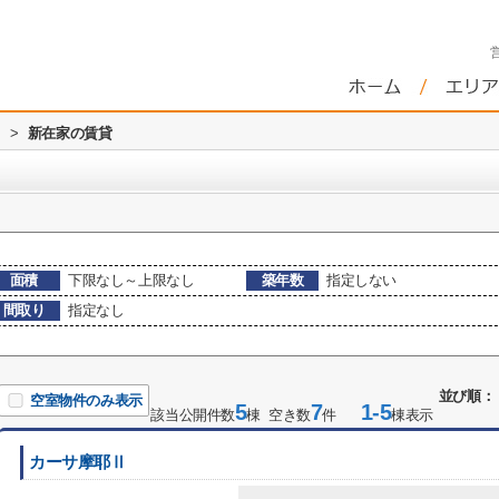
>
新在家の賃貸
面積
下限なし～上限なし
築年数
指定しない
間取り
指定なし
並び順：
空室物件のみ表示
5
7
1-5
該当公開件数
棟 空き数
件
棟表示
カーサ摩耶Ⅱ