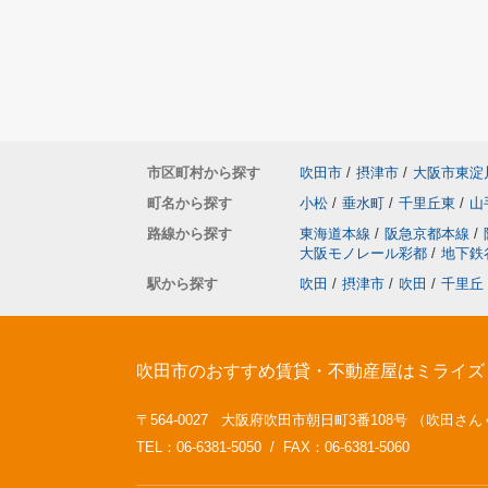
市区町村から探す
吹田市
/
摂津市
/
大阪市東淀
町名から探す
小松
/
垂水町
/
千里丘東
/
山
路線から探す
東海道本線
/
阪急京都本線
/
大阪モノレール彩都
/
地下鉄
駅から探す
吹田
/
摂津市
/
吹田
/
千里丘
吹田市のおすすめ賃貸・不動産屋はミライズ
〒564-0027 大阪府吹田市朝日町3番108号 （吹田さん
TEL：06-6381-5050 / FAX：06-6381-5060