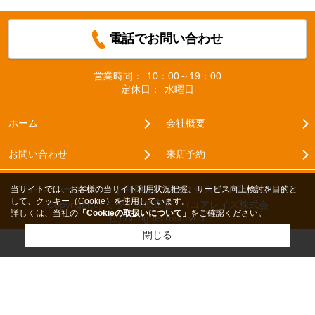
電話でお問い合わせ
営業時間：
10：00～19：00
定休日：
水曜日
ホーム
会社概要
お問い合わせ
来店予約
プライバシーポリシー
利用規約
アクセスマップ
PCサイト
当サイトでは、お客様の当サイト利用状況把握、サービス向上検討を目的と
して、クッキー（Cookie）を使用しています。
Copyright(c) ミライズ吹田店 (コアレイズ株式会
詳しくは、当社の
「Cookieの取扱いについて」
をご確認ください。
社) All rights reserved.
閉じる