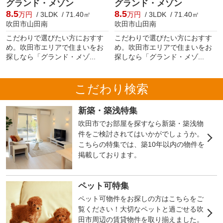
グランド・メゾン
グランド・メゾン
8.5
8.5
万円
/ 3LDK / 71.40㎡
万円
/ 3LDK / 71.40㎡
吹田市山田南
吹田市山田南
こだわりで選びたい方におすす
こだわりで選びたい方におすす
め。吹田市エリアで住まいをお
め。吹田市エリアで住まいをお
探しなら「グランド・メゾ...
探しなら「グランド・メゾ...
こだわり検索
新築・築浅特集
吹田市でお部屋を探すなら新築・築浅物
件をご検討されてはいかがでしょうか。
こちらの特集では、築10年以内の物件を
掲載しております。
ペット可特集
ペット可物件をお探しの方はこちらをご
覧ください！大切なペットと過ごせる吹
田市周辺の賃貸物件を取り揃えました。