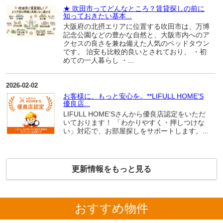
★ 吹田市ってどんなところ？賃貸探しの前に
知っておきたい基本...
大阪府の北摂エリアに位置する吹田市は、万博
記念公園などの豊かな自然と、大阪市内へのア
クセスの良さを兼ね備えた人気のベッドタウン
です。 治安も比較的良いとされており、 ・初
めての一人暮らし ・...
2026-02-02
お客様に、もっと安心を。**LIFULL HOME'S
優良店...
LIFULL HOME’Sさんから優良店認定をいただ
いております！ 「わかりやすく・押しつけな
い」対応で、お部屋探しをサポートします。...
更新情報をもっと見る
おすすめ物件