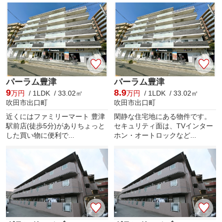
パーラム豊津
パーラム豊津
9
8.9
万円
/ 1LDK / 33.02㎡
万円
/ 1LDK / 33.02㎡
吹田市出口町
吹田市出口町
近くにはファミリーマート 豊津
閑静な住宅地にある物件です。
駅前店(徒歩5分)がありちょっと
セキュリティ面は、TVインター
した買い物に便利で...
ホン・オートロックなど...