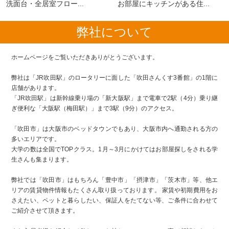
洗面台・全居室フロー...
お部屋にキッチンがある住...
弊社について
ホームページをご覧いただきありがとうございます。
弊社は「JR吹田駅」のロータリーに面した「吹田さんくす3番館」の1階に
店舗があります。
「JR吹田駅」は新幹線乗り場の「新大阪駅」まで電車で2駅（4分）乗り継
ぎ便利な「大阪駅（梅田駅）」まで3駅（9分）のアクセス。
「吹田市」は大阪市のベッドタウンでもあり、大阪市内へ通勤される方の
多いエリアです。
大学の数は全国でTOPクラス。1月～3月にかけてはお部屋探しをされる学
生さんも集まります。
弊社では「吹田市」はもちろん「豊中市」「摂津市」「茨木市」等、他エ
リアの賃貸物件情報もたくさん取り扱っております。 家賃や初期費用をお
さえたい、ペットと暮らしたい、保証人をたてない等、ご条件に合わせて
ご紹介させて頂きます。