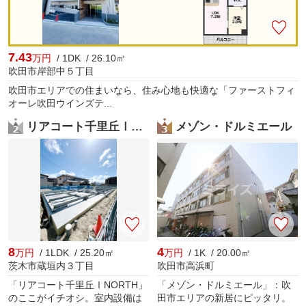
7.43
万円
/ 1DK / 26.10㎡
吹田市岸部中５丁目
吹田市エリアでの住まいなら、住み心地も快適な「ファーストフィ
オーレ吹田ウインズテ...
リアコート千里丘ⅠNORTH
メゾン・ドルミエール
8
4
万円
/ 1LDK / 25.20㎡
万円
/ 1K / 20.00㎡
茨木市蔵垣内３丁目
吹田市高浜町
「リアコート千里丘ⅠNORTH」
「メゾン・ドルミエール」：吹
のここがイチオシ。室内設備は
田市エリアの新居にピッタリ。