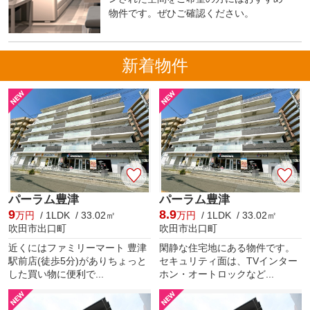
物件です。ぜひご確認ください。
新着物件
パーラム豊津
パーラム豊津
9
8.9
万円
/ 1LDK / 33.02㎡
万円
/ 1LDK / 33.02㎡
吹田市出口町
吹田市出口町
近くにはファミリーマート 豊津
閑静な住宅地にある物件です。
駅前店(徒歩5分)がありちょっと
セキュリティ面は、TVインター
した買い物に便利で...
ホン・オートロックなど...