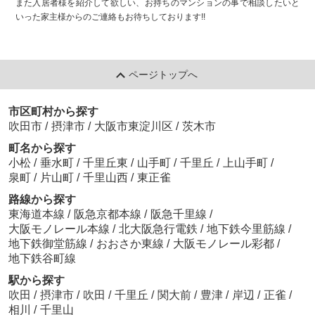
また入居者様を紹介して欲しい、お持ちのマンションの事で相談したいと
いった家主様からのご連絡もお待ちしております!!
ページトップへ
市区町村から探す
吹田市
/
摂津市
/
大阪市東淀川区
/
茨木市
町名から探す
小松
/
垂水町
/
千里丘東
/
山手町
/
千里丘
/
上山手町
/
泉町
/
片山町
/
千里山西
/
東正雀
路線から探す
東海道本線
/
阪急京都本線
/
阪急千里線
/
大阪モノレール本線
/
北大阪急行電鉄
/
地下鉄今里筋線
/
地下鉄御堂筋線
/
おおさか東線
/
大阪モノレール彩都
/
地下鉄谷町線
駅から探す
吹田
/
摂津市
/
吹田
/
千里丘
/
関大前
/
豊津
/
岸辺
/
正雀
/
相川
/
千里山