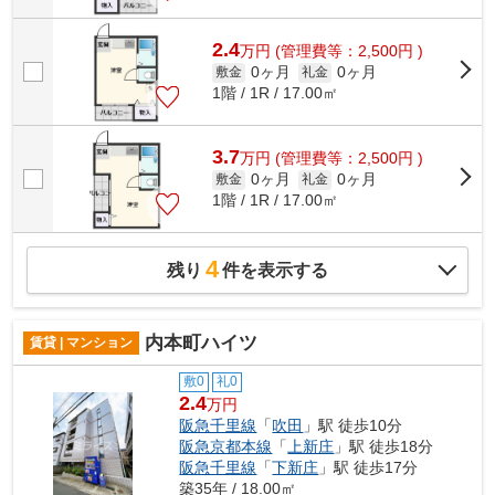
2.4
万
円
(管理費等：2,500円 )
0ヶ月
0ヶ月
敷金
礼金
1階 / 1R / 17.00㎡
3.7
万
円
(管理費等：2,500円 )
0ヶ月
0ヶ月
敷金
礼金
1階 / 1R / 17.00㎡
4
残り
件を表示する
内本町ハイツ
賃貸 | マンション
敷0
礼0
2.4
万円
阪急千里線
「
吹田
」駅 徒歩10分
阪急京都本線
「
上新庄
」駅 徒歩18分
阪急千里線
「
下新庄
」駅 徒歩17分
築35年 / 18.00㎡