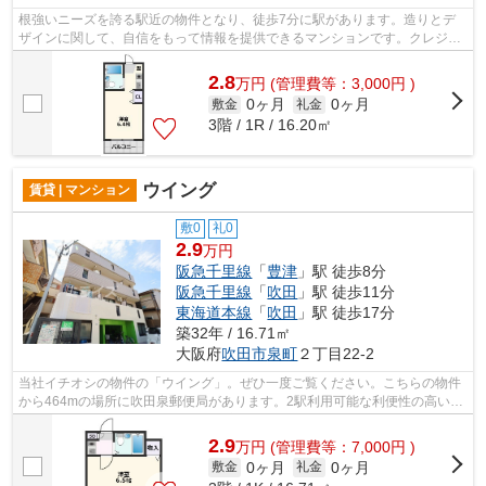
根強いニーズを誇る駅近の物件となり、徒歩7分に駅があります。造りとデ
ザインに関して、自信をもって情報を提供できるマンションです。クレジッ
トカードで初期費用をお支払いいただけ...
2.8
万
円
(管理費等：3,000円 )
0ヶ月
0ヶ月
敷金
礼金
3階 / 1R / 16.20㎡
ウイング
賃貸 | マンション
敷0
礼0
2.9
万円
阪急千里線
「
豊津
」駅 徒歩8分
阪急千里線
「
吹田
」駅 徒歩11分
東海道本線
「
吹田
」駅 徒歩17分
築32年 / 16.71㎡
大阪府
吹田市
泉町
２丁目22-2
当社イチオシの物件の「ウイング」。ぜひ一度ご覧ください。こちらの物件
から464mの場所に吹田泉郵便局があります。2駅利用可能な利便性の高い物
件です。自分好みの外観で選びたい方、...
2.9
万
円
(管理費等：7,000円 )
0ヶ月
0ヶ月
敷金
礼金