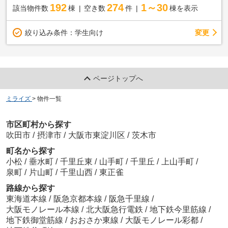
192
274
1～30
該当物件数
棟
空き数
件
棟を表示
変更
絞り込み条件：
学生向け
ページトップへ
ミライズ
>
物件一覧
市区町村から探す
吹田市
/
摂津市
/
大阪市東淀川区
/
茨木市
町名から探す
小松
/
垂水町
/
千里丘東
/
山手町
/
千里丘
/
上山手町
/
泉町
/
片山町
/
千里山西
/
東正雀
路線から探す
東海道本線
/
阪急京都本線
/
阪急千里線
/
大阪モノレール本線
/
北大阪急行電鉄
/
地下鉄今里筋線
/
地下鉄御堂筋線
/
おおさか東線
/
大阪モノレール彩都
/