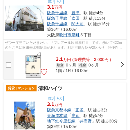
敷0
礼0
3.1
万円
阪急千里線
「
豊津
」駅 徒歩4分
阪急千里線
「
吹田
」駅 徒歩13分
阪急千里線
「
関大前
」駅 徒歩16分
築36年 / 16.00㎡
大阪府
吹田市
泉町
５丁目
ぜひ一度見ていただきたい、「プレアール吹田泉町Ⅱ」です。歩いて422m
のところに吹田垂水郵便局があります。利用可能な駅が2駅あり、利便性の
高い物件です。構造上、広々とした住空間...
3.1
万
円
(管理費等：3,000円 )
0ヶ月
0ヶ月
敷金
礼金
1階 / 1R / 16.00㎡
清和ハイツ
賃貸 | マンション
敷0
礼0
3.1
万円
阪急京都本線
「
正雀
」駅 徒歩3分
東海道本線
「
岸辺
」駅 徒歩7分
地下鉄今里筋線
「
井高野
」駅 徒歩30分
築39年 / 15.00㎡