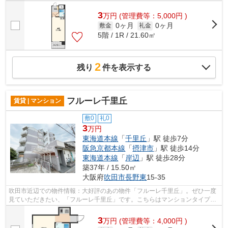
3
万
円
(管理費等：5,000円 )
0ヶ月
0ヶ月
敷金
礼金
5階 / 1R / 21.60㎡
2
残り
件を表示する
フルーレ千里丘
賃貸 | マンション
敷0
礼0
3
万円
東海道本線
「
千里丘
」駅 徒歩7分
阪急京都本線
「
摂津市
」駅 徒歩14分
東海道本線
「
岸辺
」駅 徒歩28分
築37年 / 15.50㎡
大阪府
吹田市
長野東
15-35
吹田市近辺での物件情報：大好評のあの物件「フルーレ千里丘」。ぜひ一度
見ていただきたい、「フルーレ千里丘」です。こちらはマンションタイプに
なります。耐火、耐震性の高い鉄筋コ...
3
万
円
(管理費等：4,000円 )