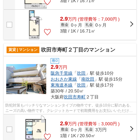
3階 / 1K / 16.71㎡
2.9
万
円
(管理費等：7,000円 )
0ヶ月
0ヶ月
敷金
礼金
3階 / 1K / 16.71㎡
吹田市寿町２丁目のマンション
賃貸 | マンション
敷0
2.9
万円
阪急千里線
「
吹田
」駅 徒歩10分
おおさか東線
「
南吹田
」駅 徒歩15分
東海道本線
「
吹田
」駅 徒歩17分
築30年 / 20.50㎡
大阪府
吹田市
寿町
２丁目
防犯対策もバッチリなマンションタイプの物件です。徒歩10分に駅のある、
ニーズの高い物件です。クレジットカードで初期費用をお支払いいただける
物件です。ALC構造による高い遮音効果...
2.9
万
円
(管理費等：3,000円 )
0ヶ月
3万円
敷金
礼金
1階 / 1K / 20.50㎡