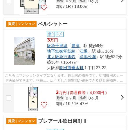
0ヶ月
0ヶ月
敷金
礼金
2階 / 1R / 18.00㎡
ベルシャトー
賃貸 | マンション
敷0
礼0
3
万円
阪急千里線
「
豊津
」駅 徒歩9分
地下鉄御堂筋線
「
江坂
」駅 徒歩16分
北大阪急行電鉄
「
緑地公園
」駅 徒歩22分
築36年 / 16.47㎡
大阪府
吹田市
垂水町
１丁目27-22
こちらはマンションタイプになります。最上階の物件です。初期費用のカー
ド決済ができます。構造上、広々とした住空間が確保できる鉄骨造物件。ご
自身の目で吹田市の物件をご覧になり...
3
万
円
(管理費等：4,000円 )
0ヶ月
0ヶ月
敷金
礼金
3階 / 1K / 16.47㎡
プレアール吹田泉町Ⅱ
賃貸 | マンション