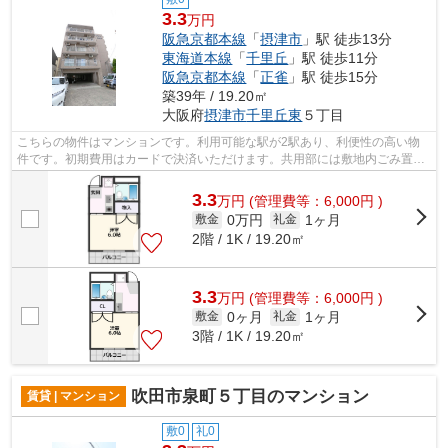
3.3
万円
阪急京都本線
「
摂津市
」駅 徒歩13分
東海道本線
「
千里丘
」駅 徒歩11分
阪急京都本線
「
正雀
」駅 徒歩15分
築39年 / 19.20㎡
大阪府
摂津市
千里丘東
５丁目
こちらの物件はマンションです。利用可能な駅が2駅あり、利便性の高い物
件です。初期費用はカードで決済いただけます。共用部には敷地内ごみ置き
場・エレベータなどが揃っております。...
3.3
万
円
(管理費等：6,000円 )
0万円
1ヶ月
敷金
礼金
2階 / 1K / 19.20㎡
3.3
万
円
(管理費等：6,000円 )
0ヶ月
1ヶ月
敷金
礼金
3階 / 1K / 19.20㎡
吹田市泉町５丁目のマンション
賃貸 | マンション
敷0
礼0