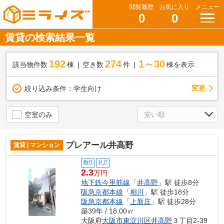
閲覧履歴
お気に入り
メニュー
0
0
賃貸の検索結果一覧
192
274
1～30
該当物件数
棟
空き数
件
棟を表示
変更
絞り込み条件：
学生向け
空室のみ
プレアール井高野
賃貸 | マンション
敷0
礼0
2.3
万円
地下鉄今里筋線
「
井高野
」駅 徒歩8分
阪急京都本線
「
相川
」駅 徒歩18分
阪急京都本線
「
上新庄
」駅 徒歩28分
築39年 / 18.00㎡
大阪府
大阪市東淀川区
井高野
３丁目2-39