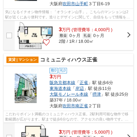
大阪府
吹田市
山手町
３丁目6-19
気になるイチオシ物件情報：「オラシオン山手」。こちらのマンションは2
駅が近くにあり便利です。造りとデザインに関して、自信をもって情報を提
供できるマンションです。共用部にはエ...
3
万
円
(管理費等：4,000円 )
0ヶ月
0ヶ月
敷金
礼金
2階 / 1R / 18.00㎡
コミュニティハウス正雀
賃貸 | マンション
敷0
礼0
3
万円
阪急京都本線
「
正雀
」駅 徒歩6分
東海道本線
「
岸辺
」駅 徒歩11分
大阪モノレール本線
「
摂津
」駅 徒歩25分
築37年 / 18.00㎡
大阪府
吹田市
南正雀
２丁目
こだわりポイント満載のコミュニティハウス正雀。2駅利用可能な物件で移
動範囲が広がります。駅まで徒歩6分なので、アクセスの良い物件です。遮
音性も高いRC構造の物件。より多くの不...
3
万
円
(管理費等：5,000円 )