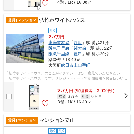
4階 / 1R / 16.08㎡
弘竹ホワイトハウス
賃貸 | マンション
礼0
2.7
万円
東海道本線
「
吹田
」駅 徒歩21分
阪急千里線
「
関大前
」駅 徒歩22分
阪急千里線
「
豊津
」駅 徒歩20分
築38年 / 16.40㎡
大阪府
吹田市
上山手町
「弘竹ホワイトハウス」のここがイチオシ。ぜひ一度見ていただきたい、
「弘竹ホワイトハウス」です。クレジットカードで初期費用をお支払いいた
だける物件です。RC構造を生かした耐火...
2.7
万
円
(管理費等：3,000円 )
3万円
0ヶ月
敷金
礼金
3階 / 1K / 16.40㎡
マンション立山
賃貸 | マンション
敷0
礼0