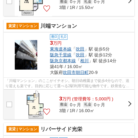
0ヶ月
0ヶ月
敷金
礼金
3階 / 1R / 15.50㎡
川端マンション
賃貸 | マンション
敷0
礼0
3
万円
東海道本線
「
吹田
」駅 徒歩5分
阪急千里線
「
吹田
」駅 徒歩12分
阪急京都本線
「
相川
」駅 徒歩14分
築41年 / 16.00㎡
大阪府
吹田市
朝日町
20-9
「川端マンション」のここがイチオシ。朝日幼稚園まで徒歩4分なので、送
り迎えも楽です。目的に応じて選べる2駅利用可能な物件です。鉄骨造な
ら、耐久性や耐震性が高いので住んでで安...
3
万
円
(管理費等：5,000円 )
0ヶ月
0ヶ月
敷金
礼金
3階 / 1R / 16.00㎡
リバーサイド光栄
賃貸 | マンション