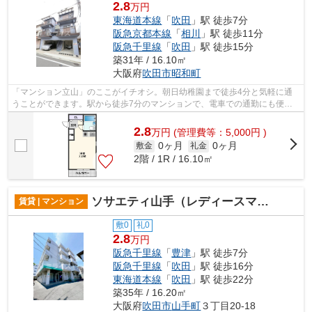
2.8
万円
東海道本線
「
吹田
」駅 徒歩7分
阪急京都本線
「
相川
」駅 徒歩11分
阪急千里線
「
吹田
」駅 徒歩15分
築31年 / 16.10㎡
大阪府
吹田市
昭和町
「マンション立山」のここがイチオシ。朝日幼稚園まで徒歩4分と気軽に通
うことができます。駅から徒歩7分のマンションで、電車での通勤にも便利
な立地です。造りとデザインに関して、...
2.8
万
円
(管理費等：5,000円 )
0ヶ月
0ヶ月
敷金
礼金
2階 / 1R / 16.10㎡
ソサエティ山手（レディースマンション）
賃貸 | マンション
敷0
礼0
2.8
万円
阪急千里線
「
豊津
」駅 徒歩7分
阪急千里線
「
吹田
」駅 徒歩16分
東海道本線
「
吹田
」駅 徒歩22分
築35年 / 16.20㎡
大阪府
吹田市
山手町
３丁目20-18