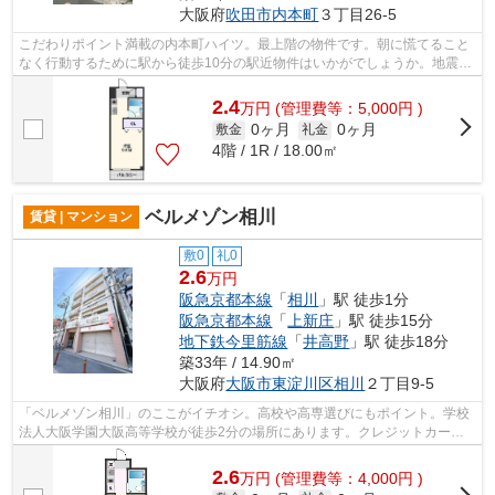
大阪府
吹田市
内本町
３丁目26-5
こだわりポイント満載の内本町ハイツ。最上階の物件です。朝に慌てること
なく行動するために駅から徒歩10分の駅近物件はいかがでしょうか。地震へ
の揺れにも強い鉄骨造の魅力。ご自身...
2.4
万
円
(管理費等：5,000円 )
0ヶ月
0ヶ月
敷金
礼金
4階 / 1R / 18.00㎡
ベルメゾン相川
賃貸 | マンション
敷0
礼0
2.6
万円
阪急京都本線
「
相川
」駅 徒歩1分
阪急京都本線
「
上新庄
」駅 徒歩15分
地下鉄今里筋線
「
井高野
」駅 徒歩18分
築33年 / 14.90㎡
大阪府
大阪市東淀川区
相川
２丁目9-5
「ベルメゾン相川」のここがイチオシ。高校や高専選びにもポイント。学校
法人大阪学園大阪高等学校が徒歩2分の場所にあります。クレジットカード
で初期費用がお支払いいただけるので、...
2.6
万
円
(管理費等：4,000円 )