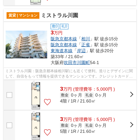
ミストラル川園
賃貸 | マンション
敷0
礼0
3
万円
阪急京都本線
「
相川
」駅 徒歩15分
阪急京都本線
「
正雀
」駅 徒歩15分
東海道本線
「
岸辺
」駅 徒歩20分
築33年 / 21.60㎡
大阪府
吹田市
川園町
54-1
ミストラル川園：阪急京都本線相川駅にも近くて便利。造りとデザインに関
して、自信をもって情報を提供できるマンションです。クレジットカードで
初期費用がお支払いいただけるので、...
3
万
円
(管理費等：5,000円 )
0ヶ月
0ヶ月
敷金
礼金
4階 / 1R / 21.60㎡
3
万
円
(管理費等：5,000円 )
0ヶ月
0ヶ月
敷金
礼金
5階 / 1R / 21.60㎡