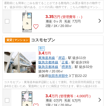
通勤前にも簡単にごみを捨てることができる敷地内ごみ置き場付きの物件で
す。徒歩10分に駅のある、ニーズの高い物件です。こちらの物件はマンショ
ンです。もしものときの地震にも心強...
3.35
万
円
(管理費等：- )
0ヶ月
7万円
敷金
礼金
2階 / 1K / 20.00㎡
コスモセブン
賃貸 | マンション
敷0
3.4
万円
東海道本線
「
岸辺
」駅 徒歩11分
阪急京都本線
「
正雀
」駅 徒歩19分
阪急京都本線
「
摂津市
」駅 徒歩32分
築36年 / 20.00㎡
大阪府
吹田市
岸部中
３丁目22-22
コスモセブン：東海道本線岸辺駅にも近くて便利。市立吹田市民病院まで徒
歩6分と近いため、緊急時にもすぐに病院まで行けます。駅から徒歩11分の
ところにある物件はいかがでしょうか。...
3.4
万
円
(管理費等：4,000円 )
0万円
5万円
敷金
礼金
1階 / 1K / 20.00㎡