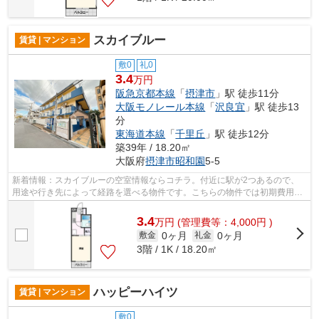
スカイブルー
賃貸 | マンション
敷0
礼0
3.4
万円
阪急京都本線
「
摂津市
」駅 徒歩11分
大阪モノレール本線
「
沢良宜
」駅 徒歩13
分
東海道本線
「
千里丘
」駅 徒歩12分
築39年 / 18.20㎡
大阪府
摂津市
昭和園
5-5
新着情報：スカイブルーの空室情報ならコチラ。付近に駅が2つあるので、
用途や行き先によって経路を選べる物件です。こちらの物件では初期費用を
カードでお支払いいただけます。音に敏...
3.4
万
円
(管理費等：4,000円 )
0ヶ月
0ヶ月
敷金
礼金
3階 / 1K / 18.20㎡
ハッピーハイツ
賃貸 | マンション
敷0