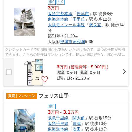
敷0
礼0
3
万円
阪急京都本線
「
摂津市
」駅 徒歩8分
東海道本線
「
千里丘
」駅 徒歩12分
大阪モノレール本線
「
沢良宜
」駅 徒歩14
分
築51年 / 21.20㎡
大阪府
摂津市
昭和園
5-35
クレジットカードで初期費用がお支払いいただけるので、決済の手間が軽減
できます。こちらの物件はマンションです。幅広い層に好評な、駅から徒歩
8分に立地する物件です。遮音性も高い...
3
万
円
(管理費等：5,000円 )
0ヶ月
0ヶ月
敷金
礼金
1階 / 1R / 21.20㎡
フェリス山手
賃貸 | マンション
敷0
3
3.1
万円～
万円
阪急千里線
「
関大前
」駅 徒歩15分
阪急千里線
「
豊津
」駅 徒歩13分
東海道本線
「
吹田
」駅 徒歩18分