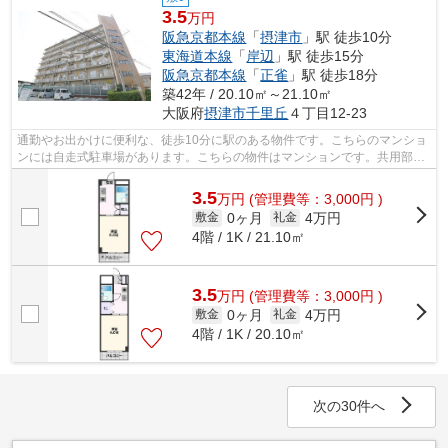
3.5
万円
阪急京都本線
「
摂津市
」駅 徒歩10分
東海道本線
「
岸辺
」駅 徒歩15分
阪急京都本線
「
正雀
」駅 徒歩18分
築42年 / 20.10㎡～21.10㎡
大阪府
摂津市
千里丘
４丁目12-23
通勤やお出かけに便利な、徒歩10分に駅のある物件です。こちらのマンショ
ンには自走式駐車場があります。こちらの物件はマンションです。共用部に
は敷地内ごみ置き場・エレベータなど...
3.5
万
円
(管理費等：3,000円 )
0ヶ月
4万円
敷金
礼金
4階 / 1K / 21.10㎡
3.5
万
円
(管理費等：3,000円 )
0ヶ月
4万円
敷金
礼金
4階 / 1K / 20.10㎡
次の30件へ