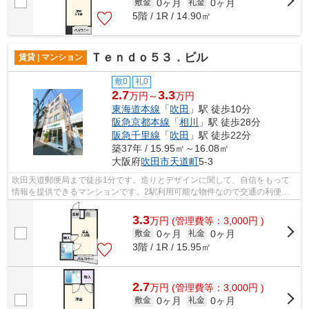
0ヶ月
0ヶ月
敷金
礼金
5階 / 1R / 14.90㎡
Ｔｅｎｄｏ５３．ビル
賃貸 | マンション
敷0
礼0
2.7
3.3
万円～
万円
東海道本線
「
吹田
」駅 徒歩10分
阪急京都本線
「
相川
」駅 徒歩28分
阪急千里線
「
吹田
」駅 徒歩22分
築37年 / 15.95㎡～16.08㎡
大阪府
吹田市
天道町
5-3
吹田天道郵便局まで徒歩1分です。造りとデザインに関して、自信をもって
情報を提供できるマンションです。2駅利用可能な物件なので交通の利便性
が良いのが魅力です。鉄骨造なので、間...
3.3
万
円
(管理費等：3,000円 )
0ヶ月
0ヶ月
敷金
礼金
3階 / 1R / 15.95㎡
2.7
万
円
(管理費等：3,000円 )
0ヶ月
0ヶ月
敷金
礼金