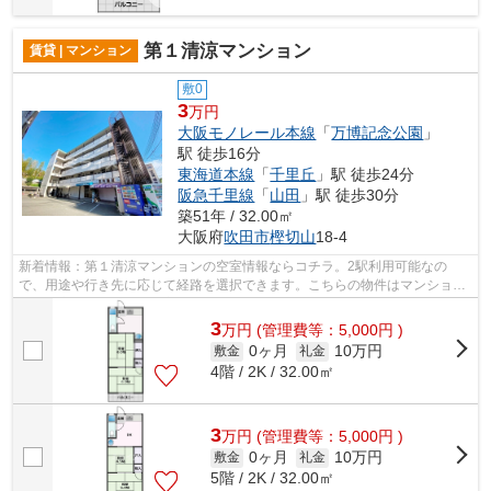
第１清涼マンション
賃貸 | マンション
敷0
3
万円
大阪モノレール本線
「
万博記念公園
」
駅 徒歩16分
東海道本線
「
千里丘
」駅 徒歩24分
阪急千里線
「
山田
」駅 徒歩30分
築51年 / 32.00㎡
大阪府
吹田市
樫切山
18-4
新着情報：第１清涼マンションの空室情報ならコチラ。2駅利用可能なの
で、用途や行き先に応じて経路を選択できます。こちらの物件はマンション
です。安全面を気にする方、まずは鉄骨造...
3
万
円
(管理費等：5,000円 )
0ヶ月
10万円
敷金
礼金
4階 / 2K / 32.00㎡
3
万
円
(管理費等：5,000円 )
0ヶ月
10万円
敷金
礼金
5階 / 2K / 32.00㎡