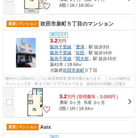
4階 / 1K / 18.00㎡
吹田市泉町５丁目のマンション
賃貸 | マンション
敷0
礼0
3.2
万円
阪急千里線
「
豊津
」駅 徒歩3分
阪急千里線
「
吹田
」駅 徒歩14分
阪急千里線
「
関大前
」駅 徒歩15分
築41年 / 18.64㎡
大阪府
吹田市
泉町
５丁目
物件から235mのところに吹田警察署 豊津交番があります。こちらの物件は
マンションです。駅まで歩いてアクセスできる、徒歩3分の距離に立地する
物件です。頑強で信頼性の高い鉄骨造の...
3.2
万
円
(管理費等：3,000円 )
0ヶ月
0ヶ月
敷金
礼金
2階 / 1R / 18.64㎡
Asix
賃貸 | マンション
敷0