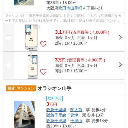
築36年 / 15.00㎡
大阪府
吹田市
山手町
４丁目4-21
フェリス山手：阪急千里線関大前駅にも近くて便利。こちらは初期費用をカ
ードでお支払いいただける物件です。2駅利用可能な利便性の高いマンショ
ンです。鉄骨造の物件です。阪急千里線...
3.1
万
円
(管理費等：4,000円 )
0ヶ月
1ヶ月
敷金
礼金
2階 / 1R / 15.00㎡
3
万
円
(管理費等：4,000円 )
0ヶ月
1ヶ月
敷金
礼金
3階 / 1R / 15.00㎡
オラシオン山手
賃貸 | マンション
敷0
礼0
3
万円
阪急千里線
「
関大前
」駅 徒歩4分
阪急千里線
「
豊津
」駅 徒歩13分
阪急千里線
「
千里山
」駅 徒歩14分
築29年 / 18.00㎡