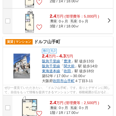
2階 / 1R / 18.00㎡
2.4
万
円
(管理費等：5,000円 )
0ヶ月
0ヶ月
敷金
礼金
3階 / 1R / 18.00㎡
ドルフ山手町
賃貸 | マンション
敷0
礼0
2.4
4.3
万円～
万円
阪急千里線
「
豊津
」駅 徒歩13分
阪急千里線
「
関大前
」駅 徒歩14分
東海道本線
「
吹田
」駅 徒歩18分
築52年 / 17.00㎡～30.00㎡
大阪府
吹田市
山手町
４丁目3-11
ぜひ一度見ていただきたい、「ドルフ山手町」です。造りとデザインに関し
て、自信をもって情報を提供できるマンションです。移動範囲が広がる2駅
利用可能な物件です。耐震性も高く地震...
2.4
万
円
(管理費等：2,500円 )
0ヶ月
0ヶ月
敷金
礼金
1階 / 1R / 17.00㎡