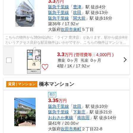
3.3
万円
阪急千里線
「
豊津
」駅 徒歩4分
阪急千里線
「
吹田
」駅 徒歩13分
阪急千里線
「
関大前
」駅 徒歩16分
築36年 / 17.92㎡
大阪府
吹田市
泉町
５丁目
こちらの物件から380m以内に「ライフ 豊津店」があります。駅から徒歩4分
というアクセス良好な駅近物件はいかがですか。こちらの物件はマンション
です。高い信頼性が魅力の鉄骨造建築...
3.3
万
円
(管理費等：4,000円 )
0ヶ月
0ヶ月
敷金
礼金
4階 / 1K / 17.92㎡
橋本マンション
賃貸 | マンション
敷0
3.35
万円
阪急千里線
「
吹田
」駅 徒歩10分
阪急千里線
「
下新庄
」駅 徒歩21分
おおさか東線
「
南吹田
」駅 徒歩14分
築41年 / 20.00㎡
大阪府
吹田市
寿町
２丁目22-8