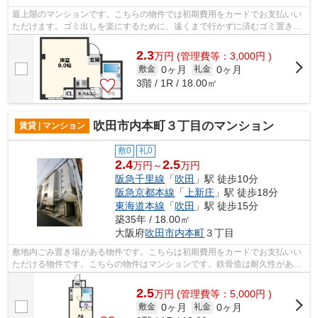
最上階のマンションです。こちらの物件では初期費用をカードでお支払いい
ただけます。ゴミ出しを楽にするために、遠くまで行かずに済むゴミ置き場
を共用部に設置しています。揺れに強...
2.3
万
円
(管理費等：3,000円 )
0ヶ月
0ヶ月
敷金
礼金
3階 / 1R / 18.00㎡
吹田市内本町３丁目のマンション
賃貸 | マンション
敷0
礼0
2.4
2.5
万円～
万円
阪急千里線
「
吹田
」駅 徒歩10分
阪急京都本線
「
上新庄
」駅 徒歩18分
東海道本線
「
吹田
」駅 徒歩15分
築35年 / 18.00㎡
大阪府
吹田市
内本町
３丁目
敷地内ごみ置き場がある物件です。こちらは初期費用をカードでお支払いい
ただける物件です。こちらの物件はマンションです。鉄骨造は耐久性があり
地震のリスクを抑えられます。より多...
2.5
万
円
(管理費等：5,000円 )
0ヶ月
0ヶ月
敷金
礼金