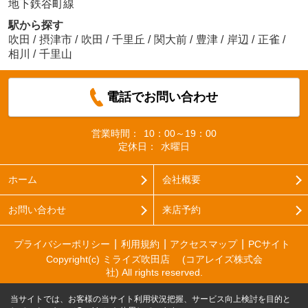
地下鉄谷町線
駅から探す
吹田
/
摂津市
/
吹田
/
千里丘
/
関大前
/
豊津
/
岸辺
/
正雀
/
相川
/
千里山
電話でお問い合わせ
営業時間：
10：00～19：00
定休日：
水曜日
ホーム
会社概要
お問い合わせ
来店予約
プライバシーポリシー
利用規約
アクセスマップ
PCサイト
Copyright(c) ミライズ吹田店 (コアレイズ株式会
社) All rights reserved.
当サイトでは、お客様の当サイト利用状況把握、サービス向上検討を目的と