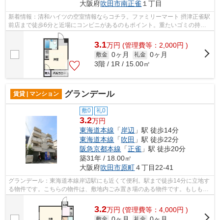
大阪府
吹田市
南正雀
１丁目
新着情報：清和ハイツの空室情報ならコチラ。ファミリーマート 摂津正雀駅
前店まで徒歩6分と近場にコンビニがあるのもポイント。重たいゴミの持ち
運びがしやすく、敷地内にごみ置き場...
3.1
万
円
(管理費等：2,000円 )
0ヶ月
0ヶ月
敷金
礼金
3階 / 1R / 15.00㎡
グランデール
賃貸 | マンション
敷0
礼0
3.2
万円
東海道本線
「
岸辺
」駅 徒歩14分
東海道本線
「
吹田
」駅 徒歩22分
阪急京都本線
「
正雀
」駅 徒歩20分
築31年 / 18.00㎡
大阪府
吹田市
原町
４丁目22-41
グランデール：東海道本線岸辺駅にも近くて便利。駅まで徒歩14分に立地す
る物件です。こちらの物件は、敷地内ごみ置き場のある物件です。もしもの
ときの地震にも心強い鉄骨造物件。ミ...
3.2
万
円
(管理費等：4,000円 )
0ヶ月
0ヶ月
敷金
礼金