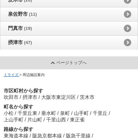
泉佐野市
(11)
門真市
(19)
摂津市
(47)
ページトップへ
ミライズ
>
周辺施設案内
市区町村から探す
吹田市
/
摂津市
/
大阪市東淀川区
/
茨木市
町名から探す
小松
/
千里丘東
/
垂水町
/
泉町
/
山手町
/
千里丘
/
上山手町
/
片山町
/
千里山西
/
東正雀
路線から探す
東海道本線
/
阪急京都本線
/
阪急千里線
/