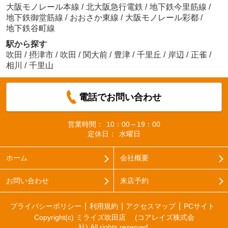
大阪モノレール本線
/
北大阪急行電鉄
/
地下鉄今里筋線
/
地下鉄御堂筋線
/
おおさか東線
/
大阪モノレール彩都
/
地下鉄谷町線
駅から探す
吹田
/
摂津市
/
吹田
/
関大前
/
豊津
/
千里丘
/
岸辺
/
正雀
/
相川
/
千里山
電話でお問い合わせ
営業時間：
10：00～19：00
定休日：
水曜日
ホーム
会社概要
お問い合わせ
来店予約
プライバシーポリシー
利用規約
アクセスマップ
PCサイト
Copyright(c) ミライズ吹田店 (コアレイズ株式会
社) All rights reserved.