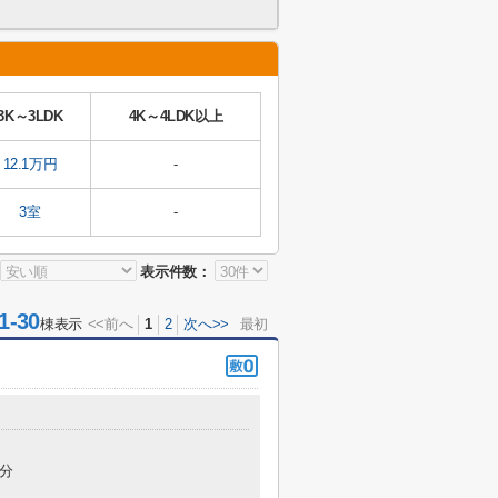
3K～3LDK
4K～4LDK以上
12.1万円
-
3室
-
表示件数：
-30
棟表示
<<前へ
1
2
次へ>>
最初
5分