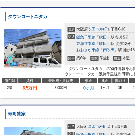
タウンコートユタカ
大阪府
吹田市
寿町
１丁目6-16
住所
交通
阪急千里線
「
吹田
」駅 徒歩5分
東海道本線
「
吹田
」駅 徒歩12分
おおさか東線
「
南吹田
」駅 徒歩1
築6年
3階建
木造
築年
階数
構造
「タウンコートユタカ」の物件情報をお
ウンコートユタカ：阪急千里線吹田駅にも
所在階
賃料
管理費・共益費
敷金
礼金
間取り
6.5
万円
0ヶ月
2階
3,000円
1ヶ月
1K
2
寿町貸家
大阪府
吹田市
寿町
２丁目17-19
住所
交通
阪急千里線
「
吹田
」駅 徒歩11分