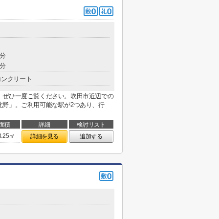
2分
8分
コンクリート
。ぜひ一度ご覧ください。吹田市近辺での
北野」。ご利用可能な駅が2つあり、行
面積
詳細
検討リスト
3.25㎡
詳細を見る
追加する