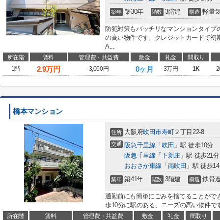
築30年
3階建
軽量
築年
階数
構造
防犯対策もバッチリなマンションタイプの
の高い物件です。クレジットカードで初
A...
所在階
賃料
管理費・共益費
敷金
礼金
間取り
2.9
万円
0ヶ月
1階
3,000円
3万円
1K
2
橋本マンション
大阪府
吹田市
寿町
２丁目22-8
住所
交通
阪急千里線
「
吹田
」駅 徒歩10分
阪急千里線
「
下新庄
」駅 徒歩21分
おおさか東線
「
南吹田
」駅 徒歩1
築41年
3階建
鉄骨
築年
階数
構造
通勤前にも簡単にごみを捨てることがで
歩10分に駅のある、ニーズの高い物件です
所在階
賃料
管理費・共益費
敷金
礼金
間取り