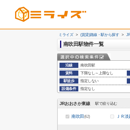
ミライズ
>
(賃貸)路線・駅から探す
>
J
南吹田駅物件一覧
沿線
南吹田駅
賃料
下限なし～上限なし
駅徒歩
指定しない
設備条件
指定なし
JRおおさか東線
駅で絞り込む
南吹田
ＪＲ淡
(62)