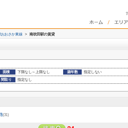
Rおおさか東線
>
南吹田駅の賃貸
面積
下限なし～上限なし
築年数
指定しない
間取り
指定なし
路
(31)