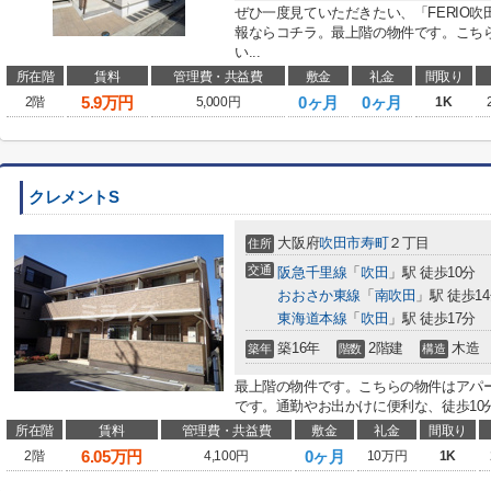
ぜひ一度見ていただきたい、「FERIO吹
報ならコチラ。最上階の物件です。こち
い...
所在階
賃料
管理費・共益費
敷金
礼金
間取り
5.9
万円
0ヶ月
0ヶ月
2階
5,000円
1K
クレメントS
大阪府
吹田市
寿町
２丁目
住所
交通
阪急千里線
「
吹田
」駅 徒歩10分
おおさか東線
「
南吹田
」駅 徒歩1
東海道本線
「
吹田
」駅 徒歩17分
築16年
2階建
木造
築年
階数
構造
最上階の物件です。こちらの物件はアパ
です。通勤やお出かけに便利な、徒歩10分
所在階
賃料
管理費・共益費
敷金
礼金
間取り
6.05
万円
0ヶ月
2階
4,100円
10万円
1K