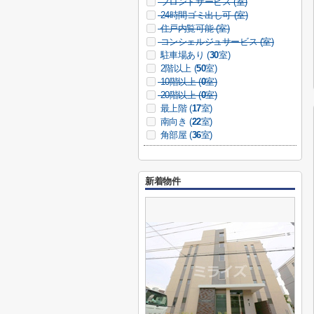
フロントサービス (
室)
24時間ゴミ出し可 (
室)
住戸内覧可能 (
室)
コンシェルジュサービス (
室)
駐車場あり (
30
室)
2階以上 (
50
室)
10階以上 (
0
室)
20階以上 (
0
室)
最上階 (
17
室)
南向き (
22
室)
角部屋 (
36
室)
新着物件