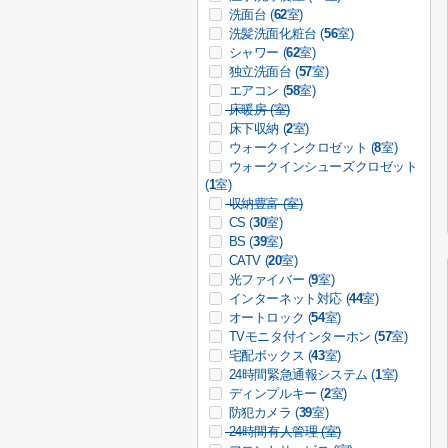
洗面台 (
62
室)
洗髪洗面化粧台 (
56
室)
シャワー (
62
室)
独立洗面台 (
57
室)
エアコン (
58
室)
床暖房 (
室)
床下収納 (
2
室)
ウォークインクロゼット (
8
室)
ウォークインシューズクロゼット
(
1
室)
収納豊富 (
室)
CS (
30
室)
BS (
39
室)
CATV (
20
室)
光ファイバー (
9
室)
インターネット対応 (
44
室)
オートロック (
54
室)
TVモニタ付インターホン (
57
室)
宅配ボックス (
43
室)
24時間緊急通報システム (
1
室)
ディンプルキー (
2
室)
防犯カメラ (
39
室)
24時間有人管理 (
室)