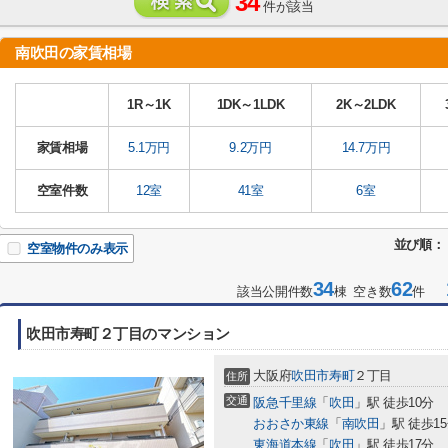
34
件が該当
南吹田の家賃相場
1R～1K
1DK～1LDK
2K～2LDK
家賃相場
5.1万円
9.2万円
14.7万円
空室件数
12室
41室
6室
並び順：
空室物件のみ表示
34
62
1
該当公開件数
棟 空き数
件
吹田市寿町２丁目のマンション
大阪府
吹田市
寿町
２丁目
住所
交通
阪急千里線
「
吹田
」駅 徒歩10分
おおさか東線
「
南吹田
」駅 徒歩1
東海道本線
「
吹田
」駅 徒歩17分