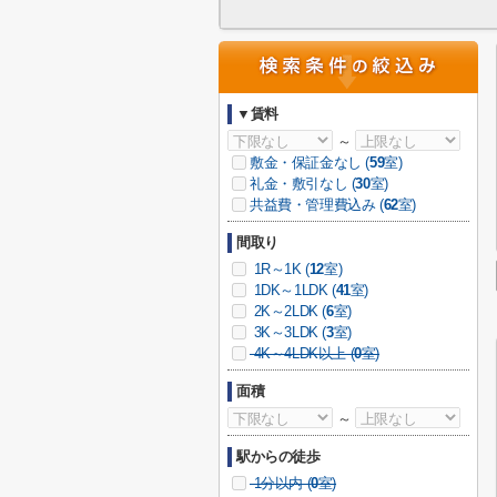
▼賃料
～
敷金・保証金なし (
59
室)
礼金・敷引なし (
30
室)
共益費・管理費込み (
62
室)
間取り
1R～1K (
12
室)
1DK～1LDK (
41
室)
2K～2LDK (
6
室)
3K～3LDK (
3
室)
4K～4LDK以上 (
0
室)
面積
～
駅からの徒歩
1分以内 (
0
室)