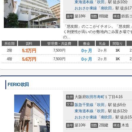
東海道本線
「
吹田
」駅 徒歩10分
おおさか東線
「
南吹田
」駅 徒歩1
築18年
8階建
鉄筋
築年
階数
構造
「悠友館」のここがイチオシ。「悠友館
く利便性が高いのが敷地内ごみ置き場で
の...
所在階
賃料
管理費・共益費
敷金
礼金
間取り
5.3
万円
0ヶ月
2階
7,500円
2ヶ月
1K
2
5.6
万円
0ヶ月
4階
7,500円
2ヶ月
1K
2
FERIO吹田
大阪府
吹田市
寿町
１丁目4-16
住所
交通
阪急千里線
「
吹田
」駅 徒歩5分
東海道本線
「
吹田
」駅 徒歩12分
おおさか東線
「
南吹田
」駅 徒歩1
築10年
2階建
木造
築年
階数
構造