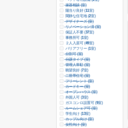
楽器相談 (
室)
陽当り良好 (
11
室)
閑静な住宅地 (
2
室)
デザイナーズ (
室)
リノベーション済 (
室)
保証人不要 (
37
室)
事務所可 (
1
室)
２人入居可 (
49
室)
バリアフリー (
1
室)
分割可 (
室)
分譲タイプ (
室)
管理人常駐 (
室)
眺望良好 (
7
室)
二世帯住宅 (
室)
フリーレント (
室)
カードキー (
室)
オープンハウス (
室)
外国人可 (
3
室)
ガスコンロ設置可 (
9
室)
ルームシェア可 (
室)
学生向け (
13
室)
カップル向け (
室)
女性向け (
室)