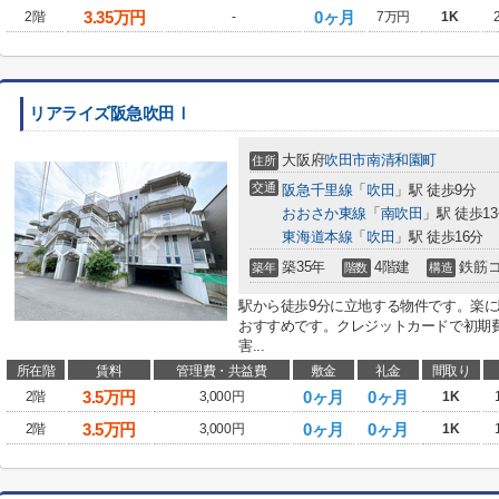
3.35
万円
0ヶ月
2階
-
7万円
1K
リアライズ阪急吹田Ⅰ
大阪府
吹田市
南清和園町
住所
交通
阪急千里線
「
吹田
」駅 徒歩9分
おおさか東線
「
南吹田
」駅 徒歩1
東海道本線
「
吹田
」駅 徒歩16分
築35年
4階建
鉄筋
築年
階数
構造
駅から徒歩9分に立地する物件です。楽
おすすめです。クレジットカードで初期
害...
所在階
賃料
管理費・共益費
敷金
礼金
間取り
3.5
万円
0ヶ月
0ヶ月
2階
3,000円
1K
3.5
万円
0ヶ月
0ヶ月
2階
3,000円
1K