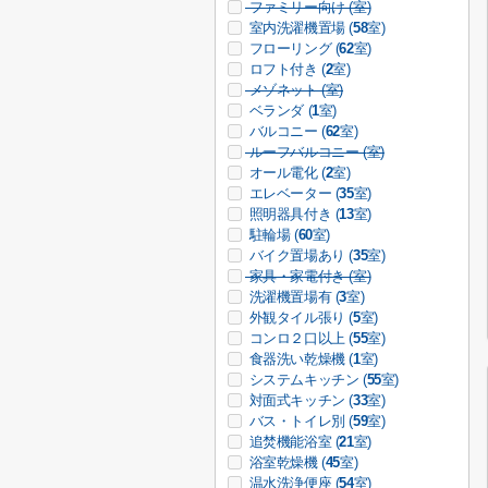
ファミリー向け (
室)
室内洗濯機置場 (
58
室)
フローリング (
62
室)
ロフト付き (
2
室)
メゾネット (
室)
ベランダ (
1
室)
バルコニー (
62
室)
ルーフバルコニー (
室)
オール電化 (
2
室)
エレベーター (
35
室)
照明器具付き (
13
室)
駐輪場 (
60
室)
バイク置場あり (
35
室)
家具・家電付き (
室)
洗濯機置場有 (
3
室)
外観タイル張り (
5
室)
コンロ２口以上 (
55
室)
食器洗い乾燥機 (
1
室)
システムキッチン (
55
室)
対面式キッチン (
33
室)
バス・トイレ別 (
59
室)
追焚機能浴室 (
21
室)
浴室乾燥機 (
45
室)
温水洗浄便座 (
54
室)