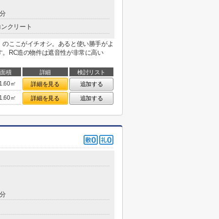
7分
コンクリート
」のここがイチオシ。あると使い勝手がよ
す。RC造の物件は遮音性が非常に高い
面積
詳細
検討リスト
1.60㎡
詳細を見る
追加する
1.60㎡
詳細を見る
追加する
5分