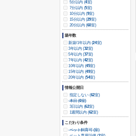
5分以内 (
4
室)
7分以内 (
5
室)
10分以内 (
9
室)
15分以内 (
29
室)
20分以内 (
60
室)
築年数
新築/1年以内 (
24
室)
3年以内 (
32
室)
5年以内 (
37
室)
7年以内 (
42
室)
10年以内 (
45
室)
15年以内 (
49
室)
20年以内 (
54
室)
情報公開日
指定しない (
62
室)
本日 (
0
室)
3日以内 (
62
室)
1週間以内 (
62
室)
こだわり条件
ペット飼育可 (
室)
ペット専用設備 (
2
室)