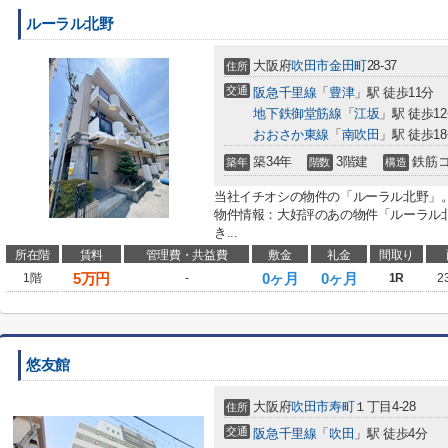
ルーラル北野
大阪府
吹田市
金田町
28-37
住所
交通
阪急千里線
「
豊津
」駅 徒歩11分
地下鉄御堂筋線
「
江坂
」駅 徒歩1
おおさか東線
「
南吹田
」駅 徒歩1
築34年
3階建
鉄筋
築年
階数
構造
当社イチオシの物件の「ルーラル北野」
物件情報：大好評のあの物件「ルーラル
き...
所在階
賃料
管理費・共益費
敷金
礼金
間取り
5
万円
0ヶ月
0ヶ月
1階
-
1R
2
悠友館
大阪府
吹田市
寿町
１丁目4-28
住所
交通
阪急千里線
「
吹田
」駅 徒歩4分