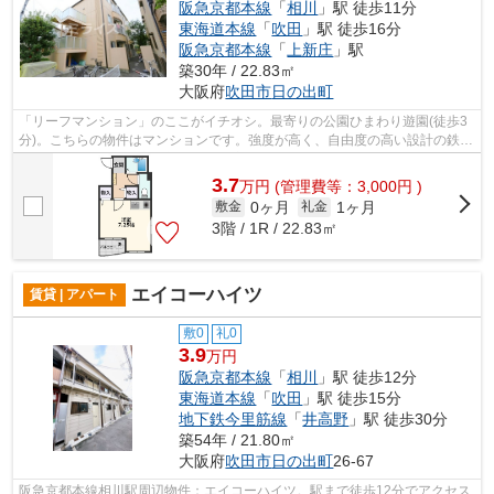
阪急京都本線
「
相川
」駅 徒歩11分
東海道本線
「
吹田
」駅 徒歩16分
阪急京都本線
「
上新庄
」駅
築30年 / 22.83㎡
大阪府
吹田市
日の出町
「リーフマンション」のここがイチオシ。最寄りの公園ひまわり遊園(徒歩3
分)。こちらの物件はマンションです。強度が高く、自由度の高い設計の鉄骨
造マンション。吹田市で新しい住環境...
3.7
万
円
(管理費等：3,000円 )
0ヶ月
1ヶ月
敷金
礼金
3階 / 1R / 22.83㎡
エイコーハイツ
賃貸 | アパート
敷0
礼0
3.9
万円
阪急京都本線
「
相川
」駅 徒歩12分
東海道本線
「
吹田
」駅 徒歩15分
地下鉄今里筋線
「
井高野
」駅 徒歩30分
築54年 / 21.80㎡
大阪府
吹田市
日の出町
26-67
阪急京都本線相川駅周辺物件：エイコーハイツ。駅まで徒歩12分でアクセス