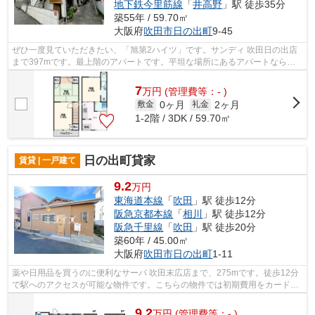
地下鉄今里筋線
「
井高野
」駅 徒歩35分
築55年 / 59.70㎡
大阪府
吹田市
日の出町
9-45
ぜひ一度見ていただきたい、「旭第2ハイツ」です。サンディ 吹田日の出店
まで397mです。最上階のアパートです。平坦な場所にあるアパートなら毎
日の移動も快適です。より多くの不動産...
7
万
円
(管理費等：- )
0ヶ月
2ヶ月
敷金
礼金
1-2階 / 3DK / 59.70㎡
日の出町貸家
賃貸 | 一戸建て
9.2
万円
東海道本線
「
吹田
」駅 徒歩12分
阪急京都本線
「
相川
」駅 徒歩12分
阪急千里線
「
吹田
」駅 徒歩20分
築60年 / 45.00㎡
大阪府
吹田市
日の出町
1-11
薬や日用品を買うのに便利なサーバ 吹田末広店まで、275mです。徒歩12分
で駅へのアクセスが可能な物件です。こちらの物件では初期費用をカードで
お支払いいただけます。こちらは一戸建...
9.2
万
円
(管理費等：- )