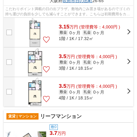
大阪府
吹田市
日の出町
26-65
こだわりポイント満載の日の出プラザ。敷地内ごみ置き場があるのでゴミの
持ち運びの負担を少しでも減らすことができます。こちらは初期費用をカー
ドでお支払いいただける物件なので、...
3.15
万
円
(管理費等：4,000円 )
0ヶ月
0ヶ月
敷金
礼金
1階 / 1K / 17.32㎡
3.5
万
円
(管理費等：4,000円 )
0ヶ月
0ヶ月
敷金
礼金
3階 / 1K / 18.15㎡
3.5
万
円
(管理費等：4,000円 )
0ヶ月
0ヶ月
敷金
礼金
4階 / 1K / 18.15㎡
リーフマンション
賃貸 | マンション
敷0
3.7
万円