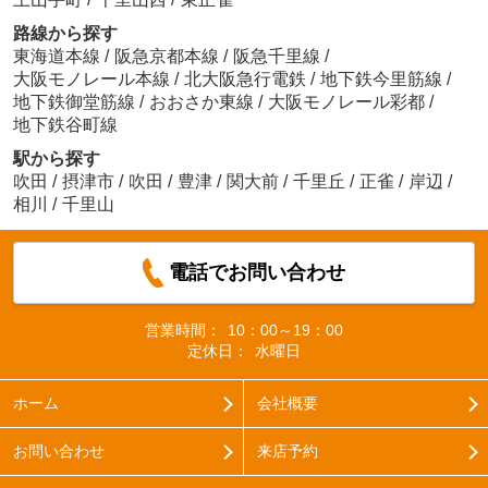
路線から探す
東海道本線
/
阪急京都本線
/
阪急千里線
/
大阪モノレール本線
/
北大阪急行電鉄
/
地下鉄今里筋線
/
地下鉄御堂筋線
/
おおさか東線
/
大阪モノレール彩都
/
地下鉄谷町線
駅から探す
吹田
/
摂津市
/
吹田
/
豊津
/
関大前
/
千里丘
/
正雀
/
岸辺
/
相川
/
千里山
電話でお問い合わせ
営業時間：
10：00～19：00
定休日：
水曜日
ホーム
会社概要
お問い合わせ
来店予約