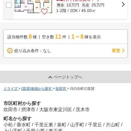
10万円
25万円
敷金
礼金
1-2階 / 2DK / 45.00㎡
8
11
1～8
該当物件数
棟
空き数
件
棟を表示
変更
絞り込み条件：
なし
ページトップへ
ミライズ
>
(賃貸)地域から探す
>
吹田市
>
日の出町の賃貸
市区町村から探す
吹田市
/
摂津市
/
大阪市東淀川区
/
茨木市
町名から探す
小松
/
垂水町
/
千里丘東
/
泉町
/
山手町
/
千里丘
/
片山町
/
上山手町
/
千里山西
/
東正雀