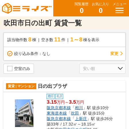
閲覧履歴
お気に入り
メニュー
0
0
吹田市日の出町 賃貸一覧
8
11
1～8
該当物件数
棟
空き数
件
棟を表示
変更
絞り込み条件：
なし
空室のみ
日の出プラザ
賃貸 | マンション
敷0
礼0
3.15
3.5
万円～
万円
阪急京都本線
「
相川
」駅 徒歩10分
東海道本線
「
吹田
」駅 徒歩15分
阪急京都本線
「
上新庄
」駅 徒歩26分
築33年 / 17.32㎡～18.15㎡