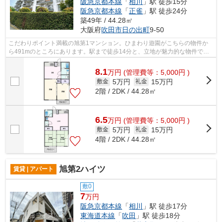
阪急京都本線
「
相川
」駅 徒歩15分
阪急京都本線
「
正雀
」駅 徒歩24分
築49年 / 44.28㎡
大阪府
吹田市
日の出町
9-50
こだわりポイント満載の旭第1マンション。ひまわり遊園がこちらの物件か
ら491mのところにあります。駅まで徒歩14分と、立地が魅力的な物件で
す。初期費用はカードで決済いただけます。...
8.1
万
円
(管理費等：5,000円 )
5万円
15万円
敷金
礼金
2階 / 2DK / 44.28㎡
6.5
万
円
(管理費等：5,000円 )
5万円
15万円
敷金
礼金
4階 / 2DK / 44.28㎡
旭第2ハイツ
賃貸 | アパート
敷0
7
万円
阪急京都本線
「
相川
」駅 徒歩17分
東海道本線
「
吹田
」駅 徒歩18分