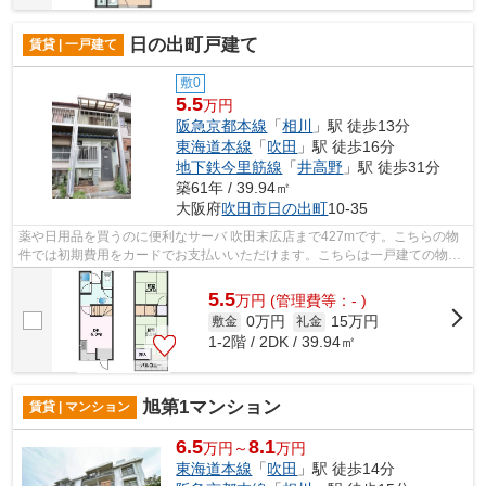
日の出町戸建て
賃貸 | 一戸建て
敷0
5.5
万円
阪急京都本線
「
相川
」駅 徒歩13分
東海道本線
「
吹田
」駅 徒歩16分
地下鉄今里筋線
「
井高野
」駅 徒歩31分
築61年 / 39.94㎡
大阪府
吹田市
日の出町
10-35
薬や日用品を買うのに便利なサーバ 吹田末広店まで427mです。こちらの物
件では初期費用をカードでお支払いいただけます。こちらは一戸建ての物件
です。2駅利用可能な物件で目的地に応...
5.5
万
円
(管理費等：- )
0万円
15万円
敷金
礼金
1-2階 / 2DK / 39.94㎡
旭第1マンション
賃貸 | マンション
6.5
8.1
万円～
万円
東海道本線
「
吹田
」駅 徒歩14分