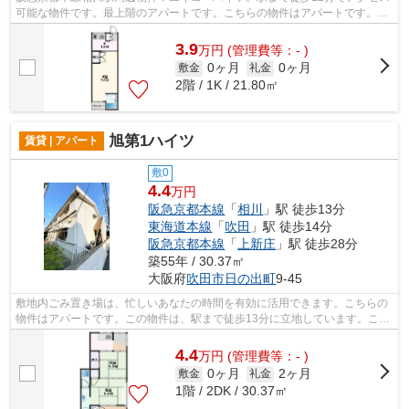
可能な物件です。最上階のアパートです。こちらの物件はアパートです。ミ
ライズ吹田店で紹介している吹田市エ...
3.9
万
円
(管理費等：- )
0ヶ月
0ヶ月
敷金
礼金
2階 / 1K / 21.80㎡
旭第1ハイツ
賃貸 | アパート
敷0
4.4
万円
阪急京都本線
「
相川
」駅 徒歩13分
東海道本線
「
吹田
」駅 徒歩14分
阪急京都本線
「
上新庄
」駅 徒歩28分
築55年 / 30.37㎡
大阪府
吹田市
日の出町
9-45
敷地内ごみ置き場は、忙しいあなたの時間を有効に活用できます。こちらの
物件はアパートです。この物件は、駅まで徒歩13分に立地しています。こち
らは初期費用をカードでお支払いいた...
4.4
万
円
(管理費等：- )
0ヶ月
2ヶ月
敷金
礼金
1階 / 2DK / 30.37㎡