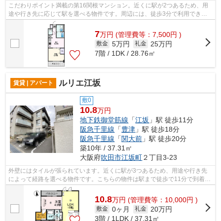
こだわりポイント満載の第16関根マンション。近くに駅が2つあるため、用
途や行き先に応じて駅を選べる物件です。周辺には、徒歩3分で利用できる
駅があります。共用部には敷地内ごみ置...
7
万
円
(管理費等：7,500円 )
5万円
25万円
敷金
礼金
7階 / 1DK / 28.76㎡
ルリエ江坂
賃貸 | アパート
敷0
10.8
万円
地下鉄御堂筋線
「
江坂
」駅 徒歩11分
阪急千里線
「
豊津
」駅 徒歩18分
阪急千里線
「
関大前
」駅 徒歩20分
築10年 / 37.31㎡
大阪府
吹田市
江坂町
２丁目3-23
外壁にはタイルが張られています。近くに駅が3つあるため、用途や行き先
によって経路を選べる物件です。こちらの物件は駅まで徒歩で11分で到着し
ます。共用部には敷地内ごみ置き場・エ...
10.8
万
円
(管理費等：10,000円 )
0ヶ月
20万円
敷金
礼金
3階 / 1LDK / 37.31㎡