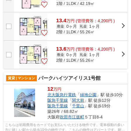
1階 / 1LDK / 42.19㎡
13.4
万
円
(管理費等：4,200円 )
0ヶ月
1ヶ月
敷金
礼金
2階 / 1LDK / 55.26㎡
13.6
万
円
(管理費等：4,200円 )
0ヶ月
1ヶ月
敷金
礼金
2階 / 1LDK / 55.26㎡
パークハイツアイリス1号館
賃貸 | マンション
12
万円
北大阪急行電鉄
「
緑地公園
」駅 徒歩10分
阪急千里線
「
関大前
」駅 徒歩12分
阪急千里線
「
千里山
」駅 徒歩19分
築26年 / 68.82㎡
大阪府
吹田市
江坂町
５丁目8-4
こちらは初期費用をカードでお支払いいただける物件です。電車移動の多い
方に嬉しい駅から徒歩10分の物件です。こちらの物件はアパートです。耐火