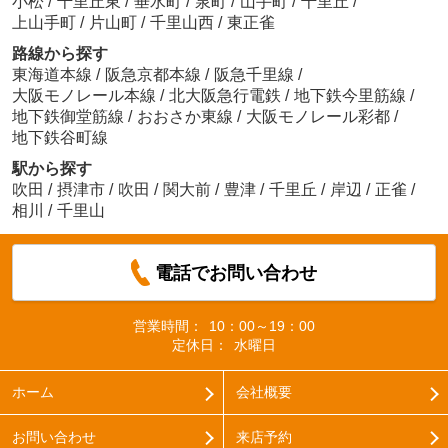
小松
/
千里丘東
/
垂水町
/
泉町
/
山手町
/
千里丘
/
上山手町
/
片山町
/
千里山西
/
東正雀
路線から探す
東海道本線
/
阪急京都本線
/
阪急千里線
/
大阪モノレール本線
/
北大阪急行電鉄
/
地下鉄今里筋線
/
地下鉄御堂筋線
/
おおさか東線
/
大阪モノレール彩都
/
地下鉄谷町線
駅から探す
吹田
/
摂津市
/
吹田
/
関大前
/
豊津
/
千里丘
/
岸辺
/
正雀
/
相川
/
千里山
電話でお問い合わせ
営業時間：
10：00～19：00
定休日：
水曜日
ホーム
会社概要
お問い合わせ
来店予約