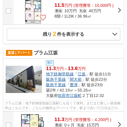
11.5
万
円
(管理費等：10,000円 )
10万円
40万円
敷金
礼金
8階 / 1LDK / 36.96㎡
2
残り
件を表示する
プラム江坂
賃貸 | アパート
敷0
11.3
13.6
万円～
万円
地下鉄御堂筋線
「
江坂
」駅 徒歩11分
阪急千里線
「
関大前
」駅 徒歩22分
阪急千里線
「
豊津
」駅 徒歩23分
築2年 / 42.19㎡～55.26㎡
大阪府
吹田市
江坂町
２丁目12-32
プラム江坂：地下鉄御堂筋線江坂駅にも近くて便利。まだまだ新しい築浅物
件はこちらです。こちらの物件はアパートです。駅まで歩いて11分ほどの、
魅力的な立地の物件です。より多くの...
11.3
万
円
(管理費等：4,200円 )
0ヶ月
15万円
敷金
礼金