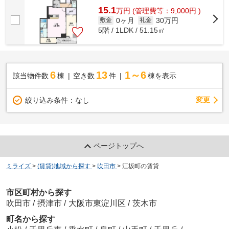
15.1
万
円
(管理費等：9,000円 )
0ヶ月
30万円
敷金
礼金
5階 / 1LDK / 51.15㎡
6
13
1～6
該当物件数
棟
空き数
件
棟を表示
変更
絞り込み条件：
なし
ページトップへ
ミライズ
>
(賃貸)地域から探す
>
吹田市
>
江坂町の賃貸
市区町村から探す
吹田市
/
摂津市
/
大阪市東淀川区
/
茨木市
町名から探す