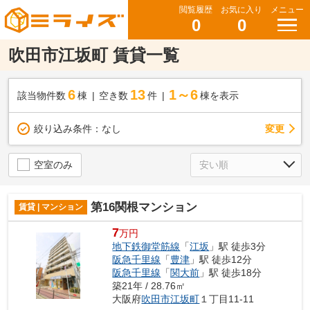
閲覧履歴
お気に入り
メニュー
0
0
吹田市江坂町 賃貸一覧
6
13
1～6
該当物件数
棟
空き数
件
棟を表示
変更
絞り込み条件：
なし
空室のみ
第16関根マンション
賃貸 | マンション
7
万円
地下鉄御堂筋線
「
江坂
」駅 徒歩3分
阪急千里線
「
豊津
」駅 徒歩12分
阪急千里線
「
関大前
」駅 徒歩18分
築21年 / 28.76㎡
大阪府
吹田市
江坂町
１丁目11-11