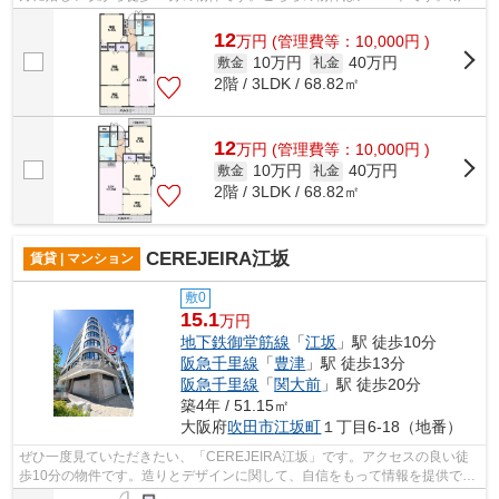
性に優れているRC構造を物件選びで注...
12
万
円
(管理費等：10,000円 )
10万円
40万円
敷金
礼金
2階 / 3LDK / 68.82㎡
12
万
円
(管理費等：10,000円 )
10万円
40万円
敷金
礼金
2階 / 3LDK / 68.82㎡
CEREJEIRA江坂
賃貸 | マンション
敷0
15.1
万円
地下鉄御堂筋線
「
江坂
」駅 徒歩10分
阪急千里線
「
豊津
」駅 徒歩13分
阪急千里線
「
関大前
」駅 徒歩20分
築4年 / 51.15㎡
大阪府
吹田市
江坂町
１丁目6-18（地番）
ぜひ一度見ていただきたい、「CEREJEIRA江坂」です。アクセスの良い徒
歩10分の物件です。造りとデザインに関して、自信をもって情報を提供でき
るマンションです。共用部にはエレベータ...