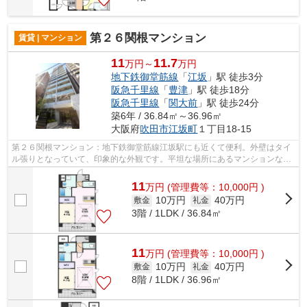
第２６関根マンション
賃貸 | マンション
11
11.7
万円～
万円
地下鉄御堂筋線
「
江坂
」駅 徒歩3分
阪急千里線
「
豊津
」駅 徒歩18分
阪急千里線
「
関大前
」駅 徒歩24分
築6年 / 36.84㎡～36.96㎡
大阪府
吹田市
江坂町
１丁目18-15
第２６関根マンション：地下鉄御堂筋線江坂駅にも近くて便利。外壁はタイ
ル張りとなっていて、印象的な外観です。平坦な場所にあるマンションなら
毎日の移動も快適です。共用部には敷...
11
万
円
(管理費等：10,000円 )
10万円
40万円
敷金
礼金
3階 / 1LDK / 36.84㎡
11
万
円
(管理費等：10,000円 )
10万円
40万円
敷金
礼金
8階 / 1LDK / 36.96㎡