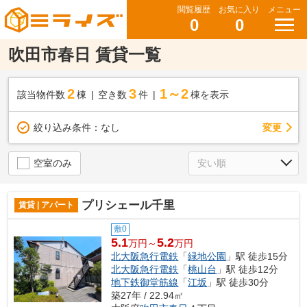
閲覧履歴
お気に入り
メニュー
0
0
吹田市春日 賃貸一覧
2
3
1～2
該当物件数
棟
空き数
件
棟を表示
変更
絞り込み条件：
なし
空室のみ
プリシェール千里
賃貸 | アパート
敷0
5.1
5.2
万円～
万円
北大阪急行電鉄
「
緑地公園
」駅 徒歩15分
北大阪急行電鉄
「
桃山台
」駅 徒歩12分
地下鉄御堂筋線
「
江坂
」駅 徒歩30分
築27年 / 22.94㎡