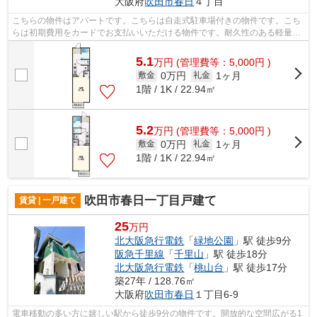
大阪府
吹田市
春日
４丁目
こちらの物件はアパートです。こちらは自走式駐車場付きの物件です。こち
らは初期費用をカードでお支払いいただける物件です。耐久性のある軽量鉄
骨構造の物件。より詳しい情報や内見...
5.1
万
円
(管理費等：5,000円 )
0万円
1ヶ月
敷金
礼金
1階 / 1K / 22.94㎡
5.2
万
円
(管理費等：5,000円 )
0万円
1ヶ月
敷金
礼金
1階 / 1K / 22.94㎡
吹田市春日一丁目戸建て
賃貸 | 一戸建て
25
万円
北大阪急行電鉄
「
緑地公園
」駅 徒歩9分
阪急千里線
「
千里山
」駅 徒歩18分
北大阪急行電鉄
「
桃山台
」駅 徒歩17分
築27年 / 128.76㎡
大阪府
吹田市
春日
１丁目6-9
電車移動の多い方に嬉しい駅から徒歩9分の物件です。開放的な空間広がる1