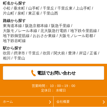
町名から探す
小松
/
垂水町
/
山手町
/
千里丘
/
千里丘東
/
上山手町
/
片山町
/
泉町
/
東正雀
/
千里山西
路線から探す
東海道本線
/
阪急京都本線
/
阪急千里線
/
大阪モノレール本線
/
北大阪急行電鉄
/
地下鉄今里筋線
/
地下鉄御堂筋線
/
おおさか東線
/
大阪モノレール彩都
/
地下鉄谷町線
駅から探す
吹田
/
摂津市
/
千里丘
/
吹田
/
関大前
/
豊津
/
岸辺
/
正雀
/
相川
/
千里山
電話でお問い合わせ
営業時間：
10：00～19：00
定休日：
水曜日
ホーム
会社概要