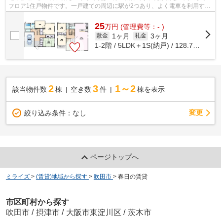
フロア1住戸物件です。一戸建ての周辺に駅が2つあり、よく電車を利用する
方にピッタリです。広々とした室内の...
25
万
円
(管理費等：- )
1ヶ月
3ヶ月
敷金
礼金
1-2階 / 5LDK＋1S(納戸) / 128.76㎡
2
3
1～2
該当物件数
棟
空き数
件
棟を表示
変更
絞り込み条件：
なし
ページトップへ
ミライズ
>
(賃貸)地域から探す
>
吹田市
>
春日の賃貸
市区町村から探す
吹田市
/
摂津市
/
大阪市東淀川区
/
茨木市