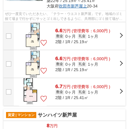
築22年 / 25.19㎡～25.41㎡
大阪府
吹田市
新芦屋上
20-34
ぜひ一度見ていただきたい、「テラー・ウエスト新芦屋」です。地域のゴミ
捨て場まで行かずにサッとゴミ出しできるように、共用部にゴミ捨て場があ
ります。こちらの物件はアパートです...
6.6
万
円
(管理費等：6,000円 )
0ヶ月
1ヶ月
敷金
礼金
2階 / 1R / 25.19㎡
6.6
万
円
(管理費等：6,000円 )
0ヶ月
1ヶ月
敷金
礼金
2階 / 1R / 25.19㎡
6.7
万
円
(管理費等：6,000円 )
0ヶ月
1ヶ月
敷金
礼金
2階 / 1R / 25.41㎡
サンハイツ新芦屋
賃貸 | マンション
8
万円