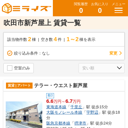
閲覧履歴
お気に入り
メニュー
0
0
吹田市新芦屋上 賃貸一覧
2
4
1～2
該当物件数
棟
空き数
件
棟を表示
変更
絞り込み条件：
なし
空室のみ
テラー・ウエスト新芦屋
賃貸 | アパート
敷0
6.6
6.7
万円～
万円
東海道本線
「
千里丘
」駅 徒歩15分
大阪モノレール本線
「
宇野辺
」駅 徒歩18
分
阪急京都本線
「
摂津市
」駅 徒歩24分