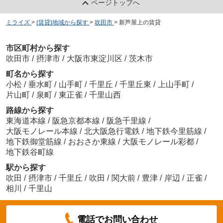
ページトップへ
ミライズ
>
(賃貸)地域から探す
>
吹田市
>
新芦屋上の賃貸
市区町村から探す
吹田市
/
摂津市
/
大阪市東淀川区
/
茨木市
町名から探す
小松
/
垂水町
/
山手町
/
千里丘
/
千里丘東
/
上山手町
/
片山町
/
泉町
/
東正雀
/
千里山西
路線から探す
東海道本線
/
阪急京都本線
/
阪急千里線
/
大阪モノレール本線
/
北大阪急行電鉄
/
地下鉄今里筋線
/
地下鉄御堂筋線
/
おおさか東線
/
大阪モノレール彩都
/
地下鉄谷町線
駅から探す
吹田
/
摂津市
/
千里丘
/
吹田
/
関大前
/
豊津
/
岸辺
/
正雀
/
相川
/
千里山
電話でお問い合わせ