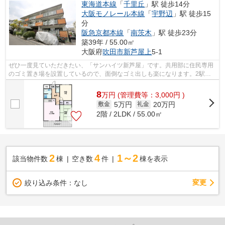
東海道本線
「
千里丘
」駅 徒歩14分
大阪モノレール本線
「
宇野辺
」駅 徒歩15
分
阪急京都本線
「
南茨木
」駅 徒歩23分
築39年 / 55.00㎡
大阪府
吹田市
新芦屋上
5-1
ぜひ一度見ていただきたい、「サンハイツ新芦屋」です。共用部に住民専用
のゴミ置き場を設置しているので、面倒なゴミ出しも楽になります。2駅利
用ができて、電車での移動に役立つ物件...
8
万
円
(管理費等：3,000円 )
5万円
20万円
敷金
礼金
2階 / 2LDK / 55.00㎡
2
4
1～2
該当物件数
棟
空き数
件
棟を表示
変更
絞り込み条件：
なし