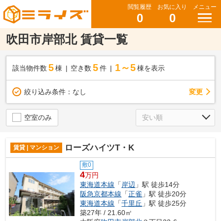
閲覧履歴
お気に入り
メニュー
0
0
吹田市岸部北 賃貸一覧
5
5
1～5
該当物件数
棟
空き数
件
棟を表示
変更
絞り込み条件：
なし
空室のみ
ローズハイツT・K
賃貸 | マンション
敷0
4
万円
東海道本線
「
岸辺
」駅 徒歩14分
阪急京都本線
「
正雀
」駅 徒歩20分
東海道本線
「
千里丘
」駅 徒歩25分
築27年 / 21.60㎡