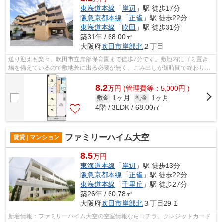
東海道本線
「
岸辺
」駅 徒歩17分
阪急京都本線
「
正雀
」駅 徒歩22分
東海道本線
「
吹田
」駅 徒歩31分
築31年 / 68.00㎡
大阪府
吹田市
岸部北
２丁目
送り迎えも楽々。吹田市立岸部保育園まで徒歩7分です。敷地内にゴミ置き
場を備えているので敷地外に出る必要が無く、ごみ出しが短時間で終わりま
す。こちらは初期費用をカードでお支払...
8.2
万
円
(管理費等：5,000円 )
1ヶ月
1ヶ月
敷金
礼金
4階 / 3LDK / 68.00㎡
ファミリーハイム大空
賃貸 | マンション
8.5
万円
東海道本線
「
岸辺
」駅 徒歩13分
阪急京都本線
「
正雀
」駅 徒歩22分
東海道本線
「
千里丘
」駅 徒歩27分
築26年 / 60.78㎡
大阪府
吹田市
岸部北
３丁目29-1
新着情報：ファミリーハイム大空の空室情報ならコチラ。クレジットカード