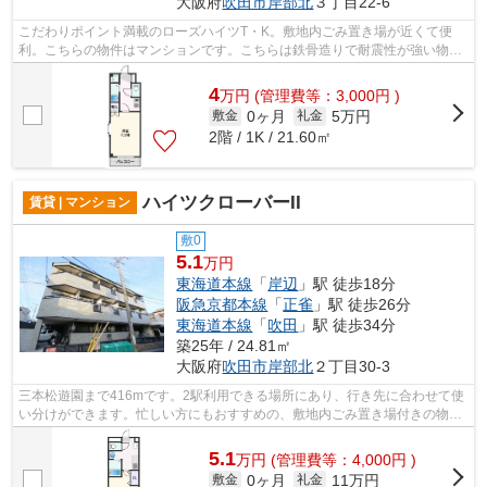
大阪府
吹田市
岸部北
３丁目22-6
こだわりポイント満載のローズハイツT・K。敷地内ごみ置き場が近くて便
利。こちらの物件はマンションです。こちらは鉄骨造りで耐震性が強い物件
です。ミライズ吹田店でお客様の希望す...
4
万
円
(管理費等：3,000円 )
0ヶ月
5万円
敷金
礼金
2階 / 1K / 21.60㎡
ハイツクローバーII
賃貸 | マンション
敷0
5.1
万円
東海道本線
「
岸辺
」駅 徒歩18分
阪急京都本線
「
正雀
」駅 徒歩26分
東海道本線
「
吹田
」駅 徒歩34分
築25年 / 24.81㎡
大阪府
吹田市
岸部北
２丁目30-3
三本松遊園まで416mです。2駅利用できる場所にあり、行き先に合わせて使
い分けができます。忙しい方にもおすすめの、敷地内ごみ置き場付きの物件
です。地震への揺れにも強い鉄骨造の魅...
5.1
万
円
(管理費等：4,000円 )
0ヶ月
11万円
敷金
礼金