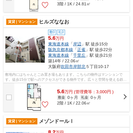
3階 / 1K / 24.81㎡
ヒルズななお
賃貸 | マンション
敷0
礼0
5.6
万円
東海道本線
「
岸辺
」駅 徒歩15分
阪急京都本線
「
正雀
」駅 徒歩22分
東海道本線
「
千里丘
」駅 徒歩21分
築14年 / 22.06㎡
大阪府
吹田市
岸部北
５丁目10-17
敷地内にはちゃんとごみ置き場もあります。こちらの物件はマンションで
す。徒歩15分で駅へのアクセスができる物件です。広々と空間を使える鉄骨
造はいかがですか。吹田市で新しい住環...
5.6
万
円
(管理費等：3,000円 )
0ヶ月
0ヶ月
敷金
礼金
2階 / 1K / 22.06㎡
メゾンドールⅠ
賃貸 | マンション
8.2
万円