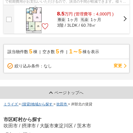
で初期費用がお支払いいただけるので、決済の手間が軽減できます。様々な
場所へのアクセスが便利になる、2駅利...
8.5
万
円
(管理費等：4,000円 )
1ヶ月
1ヶ月
敷金
礼金
3階 / 3LDK / 60.78㎡
5
5
1～5
該当物件数
棟
空き数
件
棟を表示
変更
絞り込み条件：
なし
ページトップへ
ミライズ
>
(賃貸)地域から探す
>
吹田市
>
岸部北の賃貸
市区町村から探す
吹田市
/
摂津市
/
大阪市東淀川区
/
茨木市