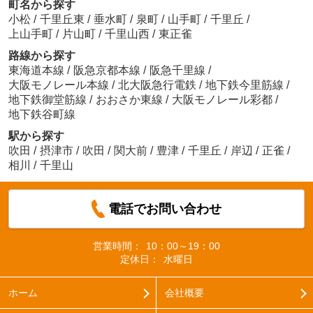
町名から探す
小松
/
千里丘東
/
垂水町
/
泉町
/
山手町
/
千里丘
/
上山手町
/
片山町
/
千里山西
/
東正雀
路線から探す
東海道本線
/
阪急京都本線
/
阪急千里線
/
大阪モノレール本線
/
北大阪急行電鉄
/
地下鉄今里筋線
/
地下鉄御堂筋線
/
おおさか東線
/
大阪モノレール彩都
/
地下鉄谷町線
駅から探す
吹田
/
摂津市
/
吹田
/
関大前
/
豊津
/
千里丘
/
岸辺
/
正雀
/
相川
/
千里山
電話でお問い合わせ
営業時間：
10：00～19：00
定休日：
水曜日
ホーム
会社概要