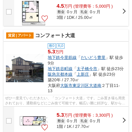
4.5
万
円
(管理費等：5,000円 )
0ヶ月
0ヶ月
敷金
礼金
3階 / 1DK / 25.00㎡
コンフォート大道
賃貸 | アパート
敷0
礼0
5.3
万円
地下鉄今里筋線
「
だいどう豊里
」駅 徒歩
9分
地下鉄谷町線
「
太子橋今市
」駅 徒歩23分
阪急京都本線
「
上新庄
」駅 徒歩23分
築20年 / 27.70㎡
大阪府
大阪市東淀川区
大道南
２丁目11-
13
ぜひ一度見ていただきたい、「コンフォート大道」です。ごみ置き場も用意
されており、通勤前などにごみ捨て可能です。幅広い層に好評な、駅から徒
歩9分に立地する物件です。高い信頼性...
5.3
万
円
(管理費等：3,300円 )
0ヶ月
0ヶ月
敷金
礼金
1階 / 1K / 27.70㎡