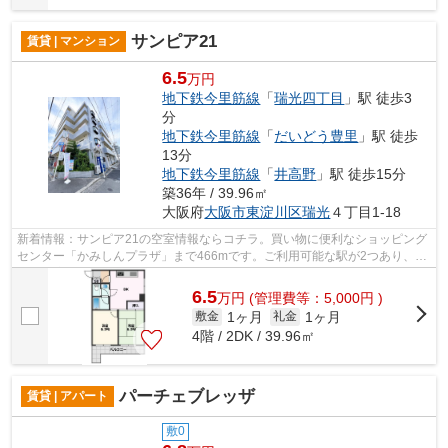
サンピア21
賃貸 | マンション
6.5
万円
地下鉄今里筋線
「
瑞光四丁目
」駅 徒歩3
分
地下鉄今里筋線
「
だいどう豊里
」駅 徒歩
13分
地下鉄今里筋線
「
井高野
」駅 徒歩15分
築36年 / 39.96㎡
大阪府
大阪市東淀川区
瑞光
４丁目1-18
新着情報：サンピア21の空室情報ならコチラ。買い物に便利なショッピング
センター「かみしんプラザ」まで466mです。ご利用可能な駅が2つあり、行
き先に応じて乗車駅の使い分けができま...
6.5
万
円
(管理費等：5,000円 )
1ヶ月
1ヶ月
敷金
礼金
4階 / 2DK / 39.96㎡
パーチェブレッザ
賃貸 | アパート
敷0