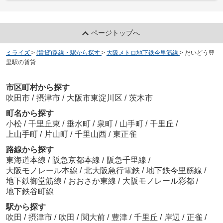
ページトップへ
ミライズ
>
(賃貸)路線・駅から探す
>
大阪メトロ地下鉄今里筋線
>
だいどう豊
里駅の賃貸
市区町村から探す
吹田市
/
摂津市
/
大阪市東淀川区
/
茨木市
町名から探す
小松
/
千里丘東
/
垂水町
/
泉町
/
山手町
/
千里丘
/
上山手町
/
片山町
/
千里山西
/
東正雀
路線から探す
東海道本線
/
阪急京都本線
/
阪急千里線
/
大阪モノレール本線
/
北大阪急行電鉄
/
地下鉄今里筋線
/
地下鉄御堂筋線
/
おおさか東線
/
大阪モノレール彩都
/
地下鉄谷町線
駅から探す
吹田
/
摂津市
/
吹田
/
関大前
/
豊津
/
千里丘
/
岸辺
/
正雀
/