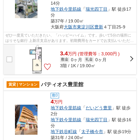
14分
地下鉄今里筋線
「
瑞光四丁目
」駅 徒歩17
分
築37年 / 19.00㎡
大阪府
大阪市東淀川区
豊新
４丁目25-9
ぜひ一度見ていただきたい、「ハッピーハイム」です。歩いて5分の場所に
はりそな銀行 上新庄支店があります。初期費用をカードでお支払いいただけ
るので、カードで決済したい方にもお...
3.4
万
円
(管理費等：3,000円 )
0ヶ月
0ヶ月
敷金
礼金
3階 / 1K / 19.00㎡
パティオス豊里館
賃貸 | マンション
敷0
4
万円
地下鉄今里筋線
「
だいどう豊里
」駅 徒歩
2分
地下鉄今里筋線
「
瑞光四丁目
」駅 徒歩16
分
地下鉄谷町線
「
太子橋今市
」駅 徒歩19分
築31年 / 24.00㎡