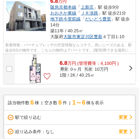
6.8
万円
阪急京都本線
「
上新庄
」駅 徒歩9分
おおさか東線
「
ＪＲ淡路
」駅 徒歩21分
地下鉄今里筋線
「
だいどう豊里
」駅 徒歩
14分
築11年 / 40.25㎡
大阪府
大阪市東淀川区
豊新
４丁目1-10
新着情報：パーチェブレッザの空室情報ならコチラ。高いニーズのある、駅
徒歩9分の物件です。こちらの物件はアパートです。2駅利用できる場所にあ
るので利便性が高いです。大阪市東淀...
6.8
万
円
(管理費等：4,100円 )
0ヶ月
10万円
敷金
礼金
1階 / 2K / 40.25㎡
6
6
1～6
該当物件数
棟
空き数
件
棟を表示
駅で絞り込む
変更
変更
絞り込み条件：
なし