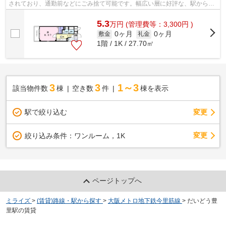
されており、通勤前などにごみ捨て可能です。幅広い層に好評な、駅から徒
歩9分に立地する物件です。高い信頼性...
5.3
万
円
(管理費等：3,300円 )
0ヶ月
0ヶ月
敷金
礼金
1階 / 1K / 27.70㎡
3
3
1～3
該当物件数
棟
空き数
件
棟を表示
駅で絞り込む
変更
変更
絞り込み条件：
ワンルーム，1K
ページトップへ
ミライズ
>
(賃貸)路線・駅から探す
>
大阪メトロ地下鉄今里筋線
>
だいどう豊
里駅の賃貸