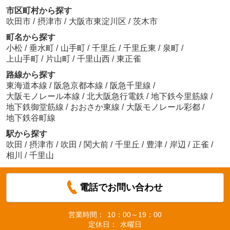
市区町村から探す
吹田市
/
摂津市
/
大阪市東淀川区
/
茨木市
町名から探す
小松
/
垂水町
/
山手町
/
千里丘
/
千里丘東
/
泉町
/
上山手町
/
片山町
/
千里山西
/
東正雀
路線から探す
東海道本線
/
阪急京都本線
/
阪急千里線
/
大阪モノレール本線
/
北大阪急行電鉄
/
地下鉄今里筋線
/
地下鉄御堂筋線
/
おおさか東線
/
大阪モノレール彩都
/
地下鉄谷町線
駅から探す
吹田
/
摂津市
/
吹田
/
関大前
/
千里丘
/
豊津
/
岸辺
/
正雀
/
相川
/
千里山
電話でお問い合わせ
営業時間：
10：00～19：00
定休日：
水曜日