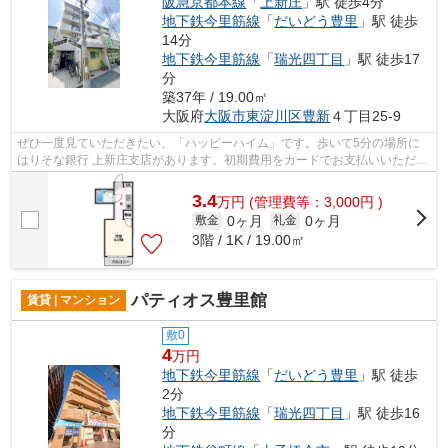
阪急京都本線
「
上新庄
」駅 徒歩4分
地下鉄今里筋線
「
だいどう豊里
」駅 徒歩
14分
地下鉄今里筋線
「
瑞光四丁目
」駅 徒歩17
分
築37年 / 19.00㎡
大阪府
大阪市東淀川区
豊新
４丁目25-9
ぜひ一度見ていただきたい、「ハッピーハイム」です。歩いて5分の場所に
はりそな銀行 上新庄支店があります。初期費用をカードでお支払いいただけ
るので、カードで決済したい方にもお...
3.4
万
円
(管理費等：3,000円 )
0ヶ月
0ヶ月
敷金
礼金
3階 / 1K / 19.00㎡
パティオス豊里館
賃貸 | マンション
敷0
4
万円
地下鉄今里筋線
「
だいどう豊里
」駅 徒歩
2分
地下鉄今里筋線
「
瑞光四丁目
」駅 徒歩16
分