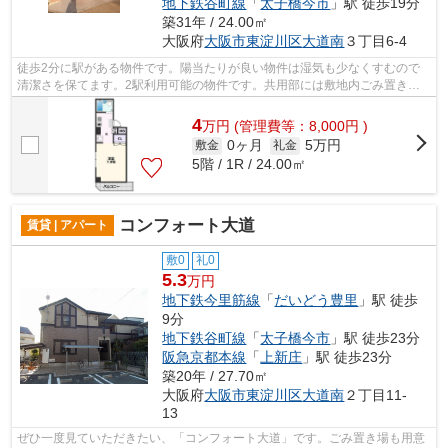
地下鉄谷町線
「
太子橋今市
」駅 徒歩19分
築31年 / 24.00㎡
大阪府
大阪市東淀川区
大道南
３丁目6-4
徒歩2分に駅がある物件です。陽当たりが良い物件は湿気も少なくすむので
清潔さを保てます。2駅利用可能の物件です。共用部には敷地内ごみ置き
場・エレベータなどが揃っております。遮...
4
万
円
(管理費等：8,000円 )
0ヶ月
5万円
敷金
礼金
5階 / 1R / 24.00㎡
コンフォート大道
賃貸 | アパート
敷0
礼0
5.3
万円
地下鉄今里筋線
「
だいどう豊里
」駅 徒歩
9分
地下鉄谷町線
「
太子橋今市
」駅 徒歩23分
阪急京都本線
「
上新庄
」駅 徒歩23分
築20年 / 27.70㎡
大阪府
大阪市東淀川区
大道南
２丁目11-
13
ぜひ一度見ていただきたい、「コンフォート大道」です。ごみ置き場も用意