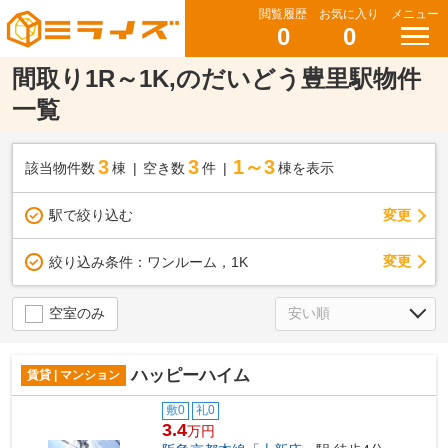
閲覧履歴
お気に入り
メニュー
0
0
間取り1R～1K,のだいどう豊里駅物件
一覧
3
3
1～3
該当物件数
棟
空き数
件
棟を表示
駅で絞り込む
変更
変更
絞り込み条件：
ワンルーム，1K
空室のみ
ハッピーハイム
賃貸 | マンション
敷0
礼0
3.4
万円