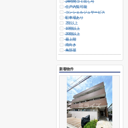
24時間ゴミ出し可
住戸内覧可能
コンシェルジュサービス
駐車場あり
2階以上
10階以上
20階以上
最上階
南向き
角部屋
新着物件