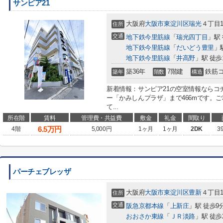
サンピア21
大阪府
大阪市東淀川区
瑞光
４丁目1
住所
交通
地下鉄今里筋線
「
瑞光四丁目
」駅
地下鉄今里筋線
「
だいどう豊里
」
地下鉄今里筋線
「
井高野
」駅 徒歩
築36年
7階建
鉄筋
築年
階数
構造
新着情報：サンピア21の空室情報ならコ
ー「かみしんプラザ」まで466mです。
て...
所在階
賃料
管理費・共益費
敷金
礼金
間取り
6.5
万円
4階
5,000円
1ヶ月
1ヶ月
2DK
3
パーチェブレッザ
大阪府
大阪市東淀川区
豊新
４丁目1
住所
交通
阪急京都本線
「
上新庄
」駅 徒歩9
おおさか東線
「
ＪＲ淡路
」駅 徒歩