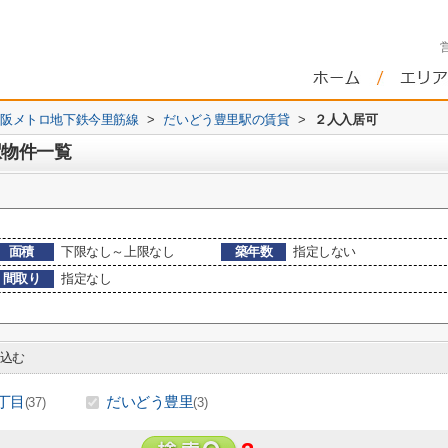
阪メトロ地下鉄今里筋線
>
だいどう豊里駅の賃貸
>
２人入居可
駅物件一覧
面積
下限なし～上限なし
築年数
指定しない
間取り
指定なし
込む
丁目
だいどう豊里
(37)
(3)