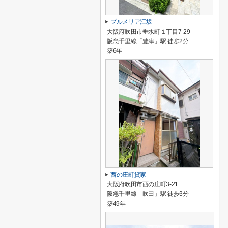
プルメリア江坂
大阪府吹田市垂水町１丁目7-29
阪急千里線「豊津」駅 徒歩2分
築6年
西の庄町貸家
大阪府吹田市西の庄町3-21
阪急千里線「吹田」駅 徒歩3分
築49年