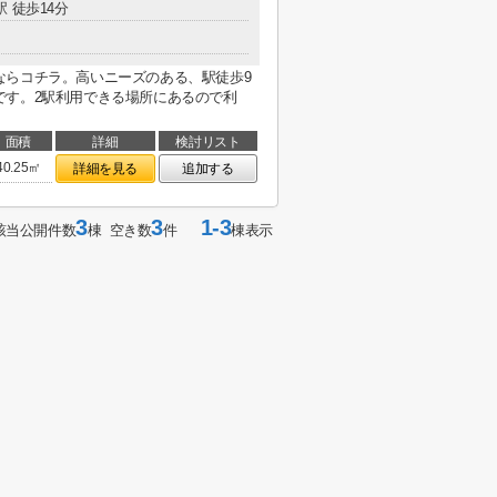
駅 徒歩14分
ならコチラ。高いニーズのある、駅徒歩9
です。2駅利用できる場所にあるので利
面積
詳細
検討リスト
40.25㎡
詳細を見る
追加する
3
3
1-3
該当公開件数
棟 空き数
件
棟表示