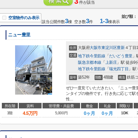
3
件が該当
並び順：
空室物件のみ表示
3
3
1-3
該当公開件数
棟 空き数
件
棟表示
ニュー豊里
大阪府
大阪市東淀川区
豊新
４丁目1
住所
交通
地下鉄今里筋線
「
だいどう豊里
」
阪急京都本線
「
上新庄
」駅 徒歩9
地下鉄今里筋線
「
瑞光四丁目
」駅 
築52年
4階建
鉄筋
築年
階数
構造
ぜひ一度見ていただきたい、「ニュー豊
ンタイプの物件です。行き先に応じて駅
性...
所在階
賃料
管理費・共益費
敷金
礼金
間取り
4.5
万円
0ヶ月
0ヶ月
3階
5,000円
1DK