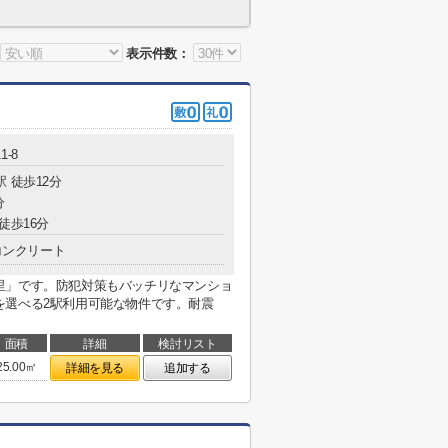
表示件数：
1-8
駅 徒歩12分
分
徒歩16分
コンクリート
里」です。防犯対策もバッチリなマンショ
を選べる2駅利用可能な物件です。耐震
面積
詳細
検討リスト
25.00㎡
詳細を見る
追加する