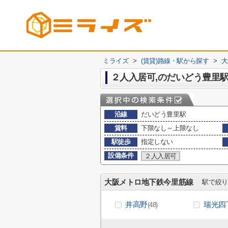
ミライズ
>
(賃貸)路線・駅から探す
>
大
２人入居可,のだいどう豊里
沿線
だいどう豊里駅
賃料
下限なし～上限なし
駅徒歩
指定しない
設備条件
２人入居可
大阪メトロ地下鉄今里筋線
駅で絞り
井高野
瑞光四
(48)