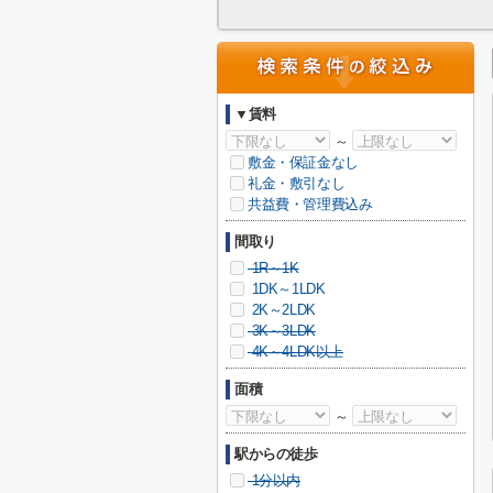
▼賃料
～
敷金・保証金なし
礼金・敷引なし
共益費・管理費込み
間取り
1R～1K
1DK～1LDK
2K～2LDK
3K～3LDK
4K～4LDK以上
面積
～
駅からの徒歩
1分以内