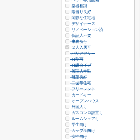
楽器相談
陽当り良好
閑静な住宅地
デザイナーズ
リノベーション済
保証人不要
事務所可
２人入居可
バリアフリー
分割可
分譲タイプ
管理人常駐
眺望良好
二世帯住宅
フリーレント
カードキー
オープンハウス
外国人可
ガスコンロ設置可
ルームシェア可
学生向け
カップル向け
女性向け