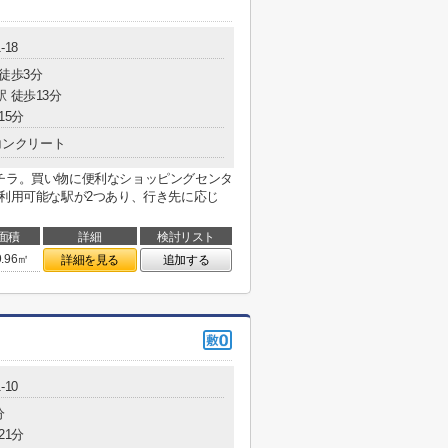
-18
 徒歩3分
駅 徒歩13分
15分
コンクリート
チラ。買い物に便利なショッピングセンタ
ご利用可能な駅が2つあり、行き先に応じ
面積
詳細
検討リスト
9.96㎡
詳細を見る
追加する
-10
分
21分