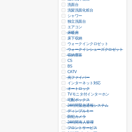
洗面台
洗髪洗面化粧台
シャワー
独立洗面台
エアコン
床暖房
床下収納
ウォークインクロゼット
ウォークインシューズクロゼット
収納豊富
CS
BS
CATV
光ファイバー
インターネット対応
オートロック
TVモニタ付インターホン
宅配ボックス
24時間緊急通報システム
ディンプルキー
防犯カメラ
24時間有人管理
フロントサービス