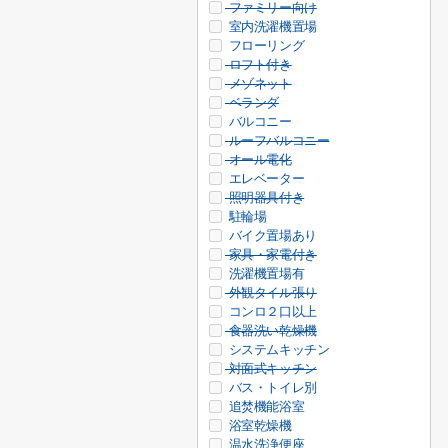
ファミリー向け
室内洗濯機置場
フローリング
ロフト付き
メゾネット
ベランダ
バルコニー
ルーフバルコニー
オール電化
エレベーター
照明器具付き
駐輪場
バイク置場あり
家具・家電付き
洗濯機置場有
外観タイル張り
コンロ２口以上
食器洗い乾燥機
システムキッチン
対面式キッチン
バス・トイレ別
追焚機能浴室
浴室乾燥機
温水洗浄便座