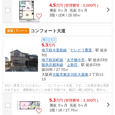
4.5
万
円
(管理費等：5,000円 )
0ヶ月
0ヶ月
敷金
礼金
3階 / 1DK / 25.00㎡
コンフォート大道
賃貸 | アパート
敷0
礼0
5.3
万円
地下鉄今里筋線
「
だいどう豊里
」駅 徒歩
9分
地下鉄谷町線
「
太子橋今市
」駅 徒歩23分
阪急京都本線
「
上新庄
」駅 徒歩23分
築20年 / 27.70㎡
大阪府
大阪市東淀川区
大道南
２丁目11-
13
ぜひ一度見ていただきたい、「コンフォート大道」です。ごみ置き場も用意
されており、通勤前などにごみ捨て可能です。幅広い層に好評な、駅から徒
歩9分に立地する物件です。高い信頼性...
5.3
万
円
(管理費等：3,300円 )
0ヶ月
0ヶ月
敷金
礼金
1階 / 1K / 27.70㎡