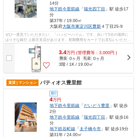
14分
地下鉄今里筋線
「
瑞光四丁目
」駅 徒歩17
分
築37年 / 19.00㎡
大阪府
大阪市東淀川区
豊新
４丁目25-9
ぜひ一度見ていただきたい、「ハッピーハイム」です。歩いて5分の場所に
はりそな銀行 上新庄支店があります。初期費用をカードでお支払いいただけ
るので、カードで決済したい方にもお...
3.4
万
円
(管理費等：3,000円 )
0ヶ月
0ヶ月
敷金
礼金
3階 / 1K / 19.00㎡
パティオス豊里館
賃貸 | マンション
敷0
4
万円
地下鉄今里筋線
「
だいどう豊里
」駅 徒歩
2分
地下鉄今里筋線
「
瑞光四丁目
」駅 徒歩16
分
地下鉄谷町線
「
太子橋今市
」駅 徒歩19分
築31年 / 24.00㎡