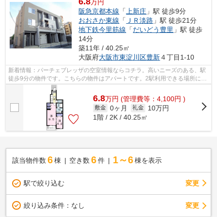
6.8
万円
阪急京都本線
「
上新庄
」駅 徒歩9分
おおさか東線
「
ＪＲ淡路
」駅 徒歩21分
地下鉄今里筋線
「
だいどう豊里
」駅 徒歩
14分
築11年 / 40.25㎡
大阪府
大阪市東淀川区
豊新
４丁目1-10
新着情報：パーチェブレッザの空室情報ならコチラ。高いニーズのある、駅
徒歩9分の物件です。こちらの物件はアパートです。2駅利用できる場所にあ
るので利便性が高いです。大阪市東淀...
6.8
万
円
(管理費等：4,100円 )
0ヶ月
10万円
敷金
礼金
1階 / 2K / 40.25㎡
6
6
1～6
該当物件数
棟
空き数
件
棟を表示
駅で絞り込む
変更
変更
絞り込み条件：
なし