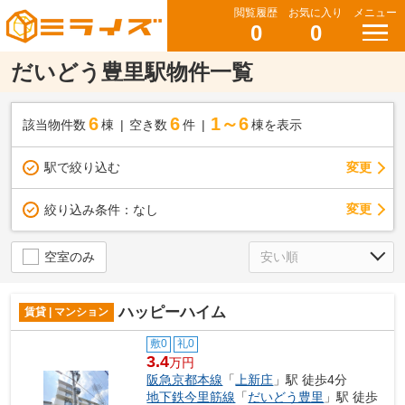
閲覧履歴
お気に入り
メニュー
0
0
だいどう豊里駅物件一覧
6
6
1～6
該当物件数
棟
空き数
件
棟を表示
駅で絞り込む
変更
変更
絞り込み条件：
なし
空室のみ
ハッピーハイム
賃貸 | マンション
敷0
礼0
3.4
万円
阪急京都本線
「
上新庄
」駅 徒歩4分
地下鉄今里筋線
「
だいどう豊里
」駅 徒歩