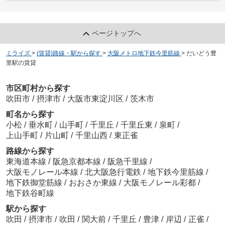
ページトップへ
ミライズ
>
(賃貸)路線・駅から探す
>
大阪メトロ地下鉄今里筋線
>
だいどう豊
里駅の賃貸
市区町村から探す
吹田市
/
摂津市
/
大阪市東淀川区
/
茨木市
町名から探す
小松
/
垂水町
/
山手町
/
千里丘
/
千里丘東
/
泉町
/
上山手町
/
片山町
/
千里山西
/
東正雀
路線から探す
東海道本線
/
阪急京都本線
/
阪急千里線
/
大阪モノレール本線
/
北大阪急行電鉄
/
地下鉄今里筋線
/
地下鉄御堂筋線
/
おおさか東線
/
大阪モノレール彩都
/
地下鉄谷町線
駅から探す
吹田
/
摂津市
/
吹田
/
関大前
/
千里丘
/
豊津
/
岸辺
/
正雀
/