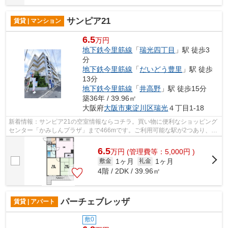
サンピア21
賃貸 | マンション
6.5
万円
地下鉄今里筋線
「
瑞光四丁目
」駅 徒歩3
分
地下鉄今里筋線
「
だいどう豊里
」駅 徒歩
13分
地下鉄今里筋線
「
井高野
」駅 徒歩15分
築36年 / 39.96㎡
大阪府
大阪市東淀川区
瑞光
４丁目1-18
新着情報：サンピア21の空室情報ならコチラ。買い物に便利なショッピング
センター「かみしんプラザ」まで466mです。ご利用可能な駅が2つあり、行
き先に応じて乗車駅の使い分けができま...
6.5
万
円
(管理費等：5,000円 )
1ヶ月
1ヶ月
敷金
礼金
4階 / 2DK / 39.96㎡
パーチェブレッザ
賃貸 | アパート
敷0