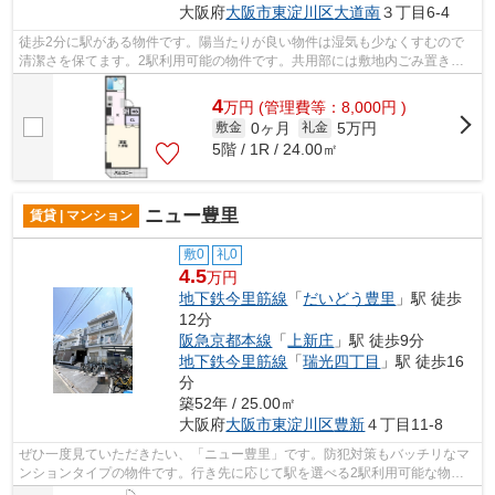
大阪府
大阪市東淀川区
大道南
３丁目6-4
徒歩2分に駅がある物件です。陽当たりが良い物件は湿気も少なくすむので
清潔さを保てます。2駅利用可能の物件です。共用部には敷地内ごみ置き
場・エレベータなどが揃っております。遮...
4
万
円
(管理費等：8,000円 )
0ヶ月
5万円
敷金
礼金
5階 / 1R / 24.00㎡
ニュー豊里
賃貸 | マンション
敷0
礼0
4.5
万円
地下鉄今里筋線
「
だいどう豊里
」駅 徒歩
12分
阪急京都本線
「
上新庄
」駅 徒歩9分
地下鉄今里筋線
「
瑞光四丁目
」駅 徒歩16
分
築52年 / 25.00㎡
大阪府
大阪市東淀川区
豊新
４丁目11-8
ぜひ一度見ていただきたい、「ニュー豊里」です。防犯対策もバッチリなマ
ンションタイプの物件です。行き先に応じて駅を選べる2駅利用可能な物件
です。耐震性など確かな信頼を得るのが...