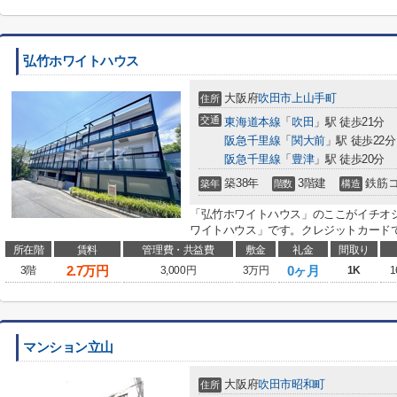
弘竹ホワイトハウス
大阪府
吹田市
上山手町
住所
交通
東海道本線
「
吹田
」駅 徒歩21分
阪急千里線
「
関大前
」駅 徒歩22分
阪急千里線
「
豊津
」駅 徒歩20分
築38年
3階建
鉄筋
築年
階数
構造
「弘竹ホワイトハウス」のここがイチオ
ワイトハウス」です。クレジットカードで
所在階
賃料
管理費・共益費
敷金
礼金
間取り
2.7
万円
0ヶ月
3階
3,000円
3万円
1K
1
マンション立山
大阪府
吹田市
昭和町
住所