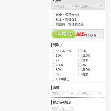
▼賃料
～
敷金・保証金なし
礼金・敷引なし
共益費・管理費込み
345
件が該当
間取り
ワンルーム
1K
1DK
1LDK
2K
2DK
2LDK
3K
3DK
3LDK
4K
4DK
4LDK以上
面積
～
駅からの徒歩