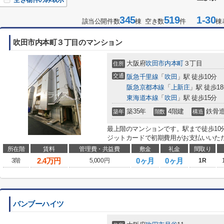
345
519
1-30
該当公開件数
棟 空き数
件
棟
吹田市内本町３丁目のマンション
大阪府
吹田市
内本町
３丁目
住所
交通
阪急千里線
「
吹田
」駅 徒歩10分
阪急京都本線
「
上新庄
」駅 徒歩1
東海道本線
「
吹田
」駅 徒歩15分
築35年
4階建
鉄骨
築年
階数
構造
最上階のマンションです。駅まで徒歩10
ジットカードで初期費用がお支払いいただ
所在階
賃料
管理費・共益費
敷金
礼金
間取り
2.4
万円
0ヶ月
0ヶ月
3階
5,000円
1R
バンブーハイツ