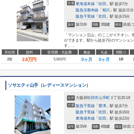
交通
東海道本線
「
吹田
」駅 徒歩7分
阪急京都本線
「
相川
」駅 徒歩11分
阪急千里線
「
吹田
」駅 徒歩15分
築31年
3階建
鉄筋
築年
階数
構造
「マンション立山」のここがイチオシ。
ができます。駅から徒歩7分のマンショ
す。...
所在階
賃料
管理費・共益費
敷金
礼金
間取り
2.8
万円
0ヶ月
0ヶ月
2階
5,000円
1R
ソサエティ山手（レディースマンション）
大阪府
吹田市
山手町
３丁目20-18
住所
交通
阪急千里線
「
豊津
」駅 徒歩7分
阪急千里線
「
吹田
」駅 徒歩16分
東海道本線
「
吹田
」駅 徒歩22分
築35年
4階建
鉄筋
築年
階数
構造