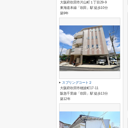
大阪府吹田市片山町１丁目29-9
東海道本線「吹田」駅 徒歩10分
築9年
スプリングコート２
大阪府吹田市穂波町17-11
阪急千里線「吹田」駅 徒歩13分
築12年