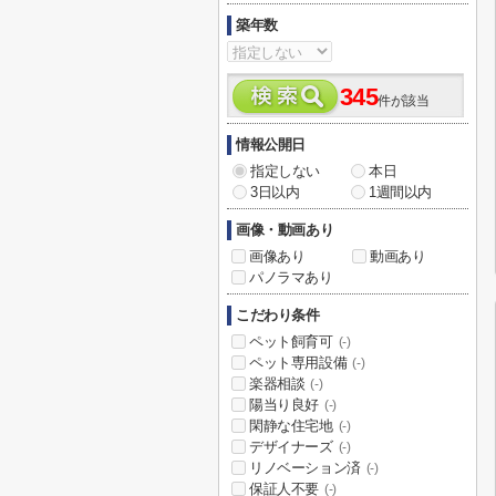
築年数
345
件が該当
情報公開日
指定しない
本日
3日以内
1週間以内
画像・動画あり
画像あり
動画あり
パノラマあり
こだわり条件
ペット飼育可
(-)
ペット専用設備
(-)
楽器相談
(-)
陽当り良好
(-)
閑静な住宅地
(-)
デザイナーズ
(-)
リノベーション済
(-)
保証人不要
(-)