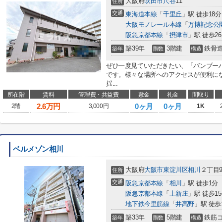
大阪府
吹田市
尺谷
11
住所
交通
東海道本線
「
千里丘
」駅 徒歩18分
大阪モノレール本線
「
万博記念公
阪急京都本線
「
摂津市
」駅 徒歩2
築39年
3階建
鉄骨
築年
階数
構造
ぜひ一度見ていただきたい、「バンブー
です。様々な場所へのアクセスが便利に
揺...
所在階
賃料
管理費・共益費
敷金
礼金
間取り
2.6
万円
0ヶ月
0ヶ月
2階
3,000円
1K
ベルメゾン相川
大阪府
大阪市東淀川区
相川
２丁目9
住所
交通
阪急京都本線
「
相川
」駅 徒歩1分
阪急京都本線
「
上新庄
」駅 徒歩1
地下鉄今里筋線
「
井高野
」駅 徒歩
築33年
5階建
鉄筋
築年
階数
構造