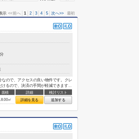
表示
<<前へ
1
2
3
4
5
次へ>>
最初
8分
造
分なので、アクセスの良い物件です。クレ
けるので、決済の手間が軽減できます...
面積
詳細
検討リスト
18.00㎡
詳細を見る
追加する