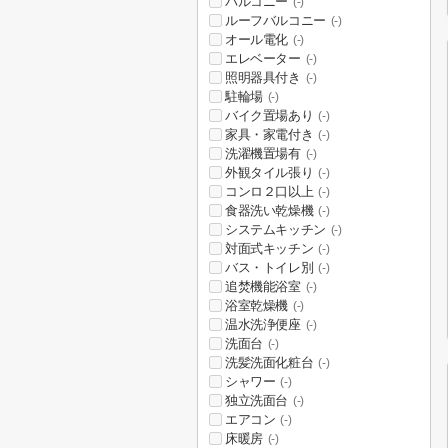
バルコニー
(-)
ルーフバルコニー
(-)
オール電化
(-)
エレベーター
(-)
照明器具付き
(-)
駐輪場
(-)
バイク置場あり
(-)
家具・家電付き
(-)
洗濯機置場有
(-)
外観タイル張り
(-)
コンロ２口以上
(-)
食器洗い乾燥機
(-)
システムキッチン
(-)
対面式キッチン
(-)
バス・トイレ別
(-)
追焚機能浴室
(-)
浴室乾燥機
(-)
温水洗浄便座
(-)
洗面台
(-)
洗髪洗面化粧台
(-)
シャワー
(-)
独立洗面台
(-)
エアコン
(-)
床暖房
(-)