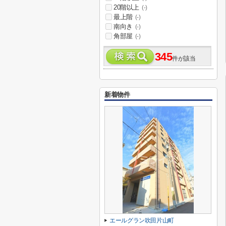
20階以上
(-)
最上階
(-)
南向き
(-)
角部屋
(-)
345
件が該当
新着物件
エールグラン吹田片山町