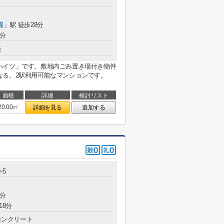
園
」駅 徒歩28分
6分
造
ハイツ」です。敷地内ごみ置き場付き物件
なる、2駅利用可能なマンションです。
面積
詳細
検討リスト
20.00㎡
詳細を見る
追加する
-5
5分
18分
コンクリート