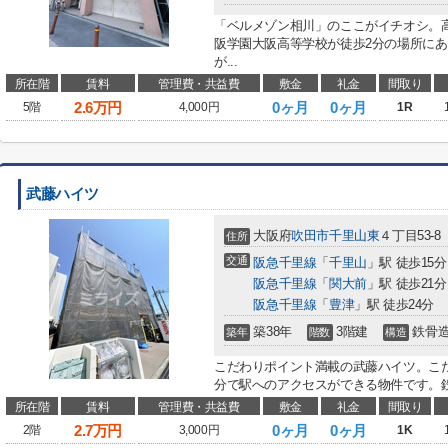
「ベルメゾン相川」のここがイチオシ。
阪学園大阪高等学校が徒歩2分の場所に
が...
所在階
賃料
管理費・共益費
敷金
礼金
間取り
2.6
万円
0ヶ月
0ヶ月
5階
4,000円
1R
武藤ハイツ
大阪府
吹田市
千里山東
４丁目53-8
住所
交通
阪急千里線
「
千里山
」駅 徒歩15分
阪急千里線
「
関大前
」駅 徒歩21分
阪急千里線
「
豊津
」駅 徒歩24分
築38年
3階建
鉄骨
築年
階数
構造
こだわりポイント満載の武藤ハイツ。こだ
分で駅へのアクセスができる物件です。鉄
所在階
賃料
管理費・共益費
敷金
礼金
間取り
2.7
万円
0ヶ月
0ヶ月
2階
3,000円
1K