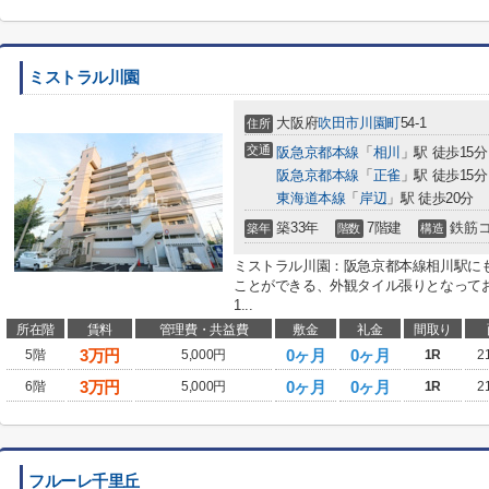
ミストラル川園
大阪府
吹田市
川園町
54-1
住所
交通
阪急京都本線
「
相川
」駅 徒歩15分
阪急京都本線
「
正雀
」駅 徒歩15分
東海道本線
「
岸辺
」駅 徒歩20分
築33年
7階建
鉄筋
築年
階数
構造
ミストラル川園：阪急京都本線相川駅に
ことができる、外観タイル張りとなって
1...
所在階
賃料
管理費・共益費
敷金
礼金
間取り
3
万円
0ヶ月
0ヶ月
5階
5,000円
1R
2
3
万円
0ヶ月
0ヶ月
6階
5,000円
1R
2
フルーレ千里丘