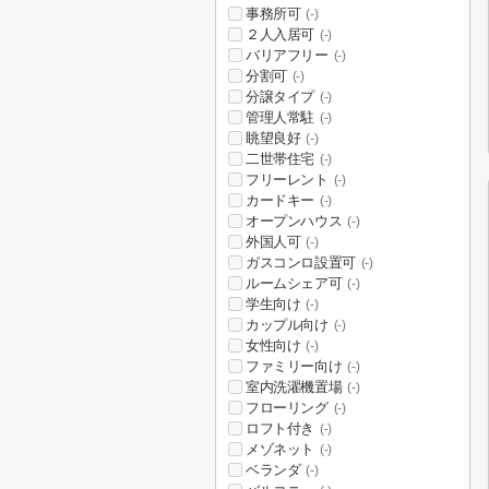
事務所可
(-)
２人入居可
(-)
バリアフリー
(-)
分割可
(-)
分譲タイプ
(-)
管理人常駐
(-)
眺望良好
(-)
二世帯住宅
(-)
フリーレント
(-)
カードキー
(-)
オープンハウス
(-)
外国人可
(-)
ガスコンロ設置可
(-)
ルームシェア可
(-)
学生向け
(-)
カップル向け
(-)
女性向け
(-)
ファミリー向け
(-)
室内洗濯機置場
(-)
フローリング
(-)
ロフト付き
(-)
メゾネット
(-)
ベランダ
(-)