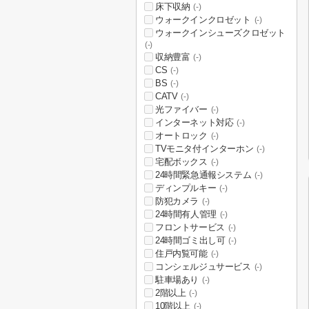
床下収納
(-)
ウォークインクロゼット
(-)
ウォークインシューズクロゼット
(-)
収納豊富
(-)
CS
(-)
BS
(-)
CATV
(-)
光ファイバー
(-)
インターネット対応
(-)
オートロック
(-)
TVモニタ付インターホン
(-)
宅配ボックス
(-)
24時間緊急通報システム
(-)
ディンプルキー
(-)
防犯カメラ
(-)
24時間有人管理
(-)
フロントサービス
(-)
24時間ゴミ出し可
(-)
住戸内覧可能
(-)
コンシェルジュサービス
(-)
駐車場あり
(-)
2階以上
(-)
10階以上
(-)