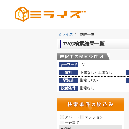
ミライズ
>
物件一覧
TVの検索結果一覧
キーワード
TV
賃料
下限なし～上限なし
駅徒歩
指定しない
設備条件
指定なし
アパート
マンション
一戸建て