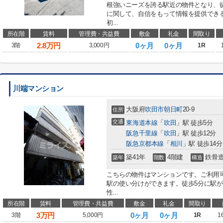
根強いニーズを誇る駅近の物件となり、
に関して、自信をもって情報を提供でき
初...
所在階
賃料
管理費・共益費
敷金
礼金
間取り
2.8
万円
0ヶ月
0ヶ月
3階
3,000円
1R
川端マンション
大阪府
吹田市
朝日町
20-9
住所
交通
東海道本線
「
吹田
」駅 徒歩5分
阪急千里線
「
吹田
」駅 徒歩12分
阪急京都本線
「
相川
」駅 徒歩14分
築41年
4階建
鉄骨
築年
階数
構造
こちらの物件はマンションです。ご利用
駅の使い分けができます。徒歩5分に駅
性...
所在階
賃料
管理費・共益費
敷金
礼金
間取り
3
万円
0ヶ月
0ヶ月
3階
5,000円
1R
1