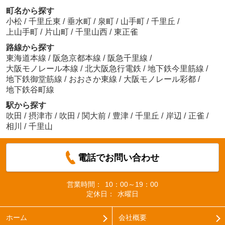
町名から探す
小松
/
千里丘東
/
垂水町
/
泉町
/
山手町
/
千里丘
/
上山手町
/
片山町
/
千里山西
/
東正雀
路線から探す
東海道本線
/
阪急京都本線
/
阪急千里線
/
大阪モノレール本線
/
北大阪急行電鉄
/
地下鉄今里筋線
/
地下鉄御堂筋線
/
おおさか東線
/
大阪モノレール彩都
/
地下鉄谷町線
駅から探す
吹田
/
摂津市
/
吹田
/
関大前
/
豊津
/
千里丘
/
岸辺
/
正雀
/
相川
/
千里山
電話でお問い合わせ
営業時間：
10：00～19：00
定休日：
水曜日
ホーム
会社概要