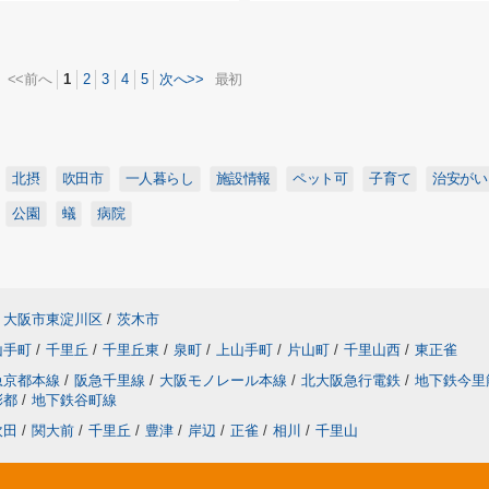
<<前へ
1
2
3
4
5
次へ>>
最初
北摂
吹田市
一人暮らし
施設情報
ペット可
子育て
治安がい
公園
蟻
病院
大阪市東淀川区
/
茨木市
山手町
/
千里丘
/
千里丘東
/
泉町
/
上山手町
/
片山町
/
千里山西
/
東正雀
急京都本線
/
阪急千里線
/
大阪モノレール本線
/
北大阪急行電鉄
/
地下鉄今里
彩都
/
地下鉄谷町線
吹田
/
関大前
/
千里丘
/
豊津
/
岸辺
/
正雀
/
相川
/
千里山