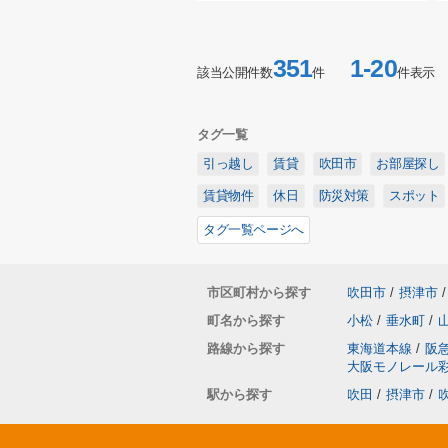
351
1-20
該当公開件数
件
件表示
タグ一覧
引っ越し
賃貸
吹田市
お部屋探し
賃貸物件
休日
防災対策
スポット
タグ一覧ページへ
市区町村から探す
吹田市
/
摂津市
/
町名から探す
小松
/
垂水町
/
路線から探す
東海道本線
/
阪
大阪モノレール
駅から探す
吹田
/
摂津市
/