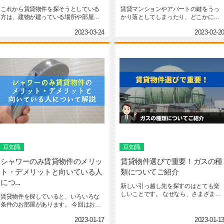
これから賃貸物件を探そうとしている
賃貸マンションやアパートの鍵をうっ
方は、建物が建っている場所や部屋の
かり落としてしまったり、どこかに置
方角を重視している方も多い...
き忘れてきたりすることもあ...
2023-03-24
2023-02-2
豆知識
豆知識
シャワーのみ賃貸物件のメリッ
賃貸物件選びで重要！ガスの種
ト・デメリットと向いている人
類についてご紹介
につ...
新しい引っ越し先を探すのはとても楽
しいことです。 なぜなら、さまざまな
賃貸物件を探していると、いろいろな
物件の間取りやデザインを...
条件のお部屋があります。 今回はお風
呂の浴槽がないシャワーの...
2023-01-17
2023-01-1