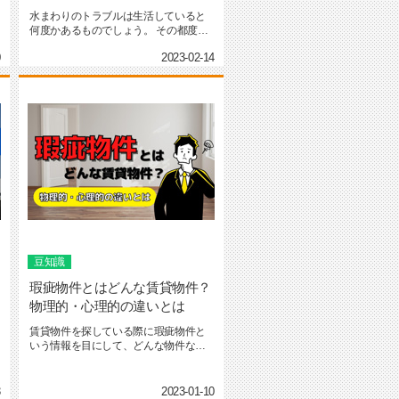
水まわりのトラブルは生活していると
何度かあるものでしょう。 その都度業
者に依頼をかけますが、な...
0
2023-02-14
豆知識
瑕疵物件とはどんな賃貸物件？
物理的・心理的の違いとは
賃貸物件を探している際に瑕疵物件と
いう情報を目にして、どんな物件なん
だろうと疑問に思った経験は...
3
2023-01-10