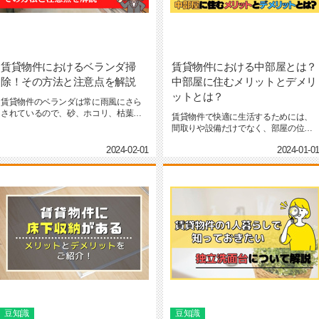
賃貸物件におけるベランダ掃
賃貸物件における中部屋とは？
除！その方法と注意点を解説
中部屋に住むメリットとデメリ
ットとは？
賃貸物件のベランダは常に雨風にさら
されているので、砂、ホコリ、枯葉な
賃貸物件で快適に生活するためには、
どが溜まりやすい場所です。...
間取りや設備だけでなく、部屋の位置
も確認しておく必要があるで...
2024-02-01
2024-01-0
豆知識
豆知識