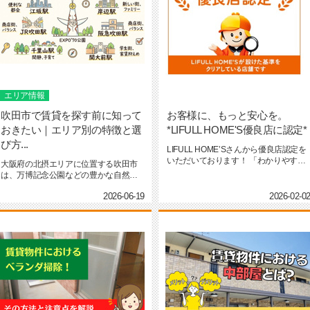
エリア情報
吹田市で賃貸を探す前に知って
お客様に、もっと安心を。
おきたい｜エリア別の特徴と選
*LIFULL HOME'S優良店に認定*
び方...
LIFULL HOME’Sさんから優良店認定を
いただいております！ 「わかりやす
大阪府の北摂エリアに位置する吹田市
く・押しつ...
は、万博記念公園などの豊かな自然
と、大阪市内へのアクセスの良さを兼...
2026-06-19
2026-02-0