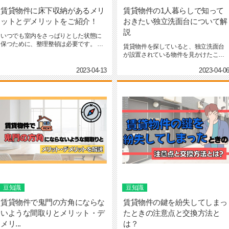
賃貸物件に床下収納があるメリ
賃貸物件の1人暮らしで知って
ットとデメリットをご紹介！
おきたい独立洗面台について解
説
いつでも室内をさっぱりとした状態に
保つために、整理整頓は必要です。 賃
賃貸物件を探していると、独立洗面台
貸物件を選ぶ際に、収納に...
が設置されている物件を見かけたこと
がある方もいらっしゃるので...
2023-04-13
2023-04-0
豆知識
豆知識
賃貸物件で鬼門の方角にならな
賃貸物件の鍵を紛失してしまっ
いような間取りとメリット・デ
たときの注意点と交換方法と
メリ...
は？