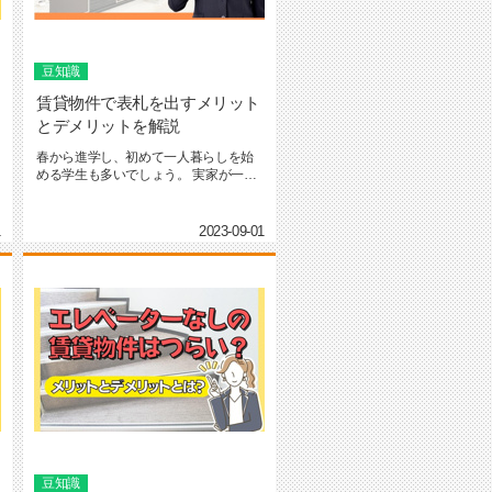
豆知識
賃貸物件で表札を出すメリット
とデメリットを解説
春から進学し、初めて一人暮らしを始
める学生も多いでしょう。 実家が一戸
建ての場合、玄関先に当た...
1
2023-09-01
豆知識