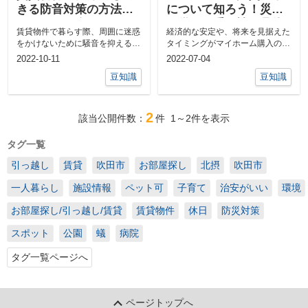
きる防音対策の方法に
について知ろう！災害
ついてご紹介
に備える重要性や具体
賃貸物件で暮らす際、周囲に迷惑
経済的な安定や、将来を見据えた
策をご紹介
をかけないために騒音を抑えるた
タイミングがマイホーム購入のき
めの対処法がないかと悩んでいる
っかけになるため、すぐには購入
2022-10-11
2022-07-04
方は...
せず...
豆知識
豆知識
2
該当公開件数：
件
1～2
件を表示
タグ一覧
引っ越し
賃貸
吹田市
お部屋探し
北摂
吹田市
一人暮らし
施設情報
ペット可
子育て
治安がいい
環境
お部屋探し/引っ越し/賃貸
賃貸物件
休日
防災対策
スポット
公園
蟻
病院
タグ一覧ページへ
ページトップへ