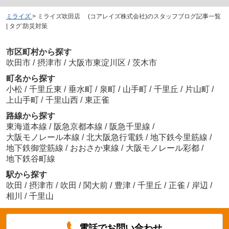
ミライズ
>
ミライズ吹田店 (コアレイズ株式会社)のスタッフブログ記事一覧
| タグ:防災対策
市区町村から探す
吹田市
/
摂津市
/
大阪市東淀川区
/
茨木市
町名から探す
小松
/
千里丘東
/
垂水町
/
泉町
/
山手町
/
千里丘
/
片山町
/
上山手町
/
千里山西
/
東正雀
路線から探す
東海道本線
/
阪急京都本線
/
阪急千里線
/
大阪モノレール本線
/
北大阪急行電鉄
/
地下鉄今里筋線
/
地下鉄御堂筋線
/
おおさか東線
/
大阪モノレール彩都
/
地下鉄谷町線
駅から探す
吹田
/
摂津市
/
吹田
/
関大前
/
豊津
/
千里丘
/
正雀
/
岸辺
/
相川
/
千里山
電話でお問い合わせ