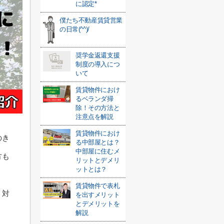
に認定*
僕たち不動産賃貸営業
の日常(^^)/
奨学金返還支援
制度の導入につ
いて
賃貸物件におけ
るベランダ掃
除！その方法と
注意点を解説
賃貸物件におけ
のき
る中部屋とは？
中部屋に住むメ
方も
リットとデメリ
ットとは？
賃貸物件で表札
、対
を出すメリット
とデメリットを
解説