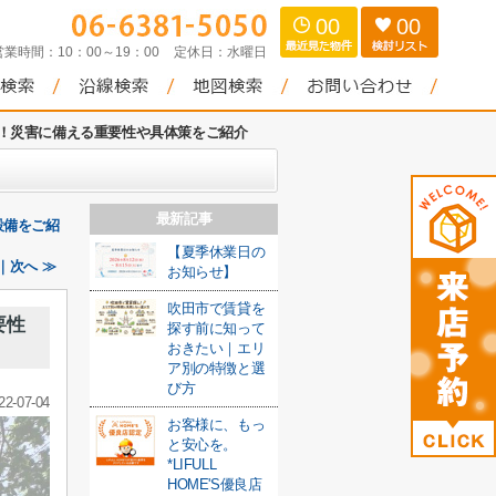
00
00
営業時間：
10：00～19：00
定休日：
水曜日
！災害に備える重要性や具体策をご紹介
最新記事
設備をご紹
【夏季休業日の
｜次へ ≫
お知らせ】
吹田市で賃貸を
要性
探す前に知って
おきたい｜エリ
ア別の特徴と選
び方
22-07-04
お客様に、もっ
と安心を。
*LIFULL
HOME'S優良店