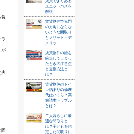
賃貸でよくある
ユニットバスを
解説
る負
賃貸物件で鬼門
の方角にならな
いような間取り
とメリット・デ
フラ
メリッ...
方が
賃貸物件の鍵を
紛失してしまっ
たときの注意点
と交換方法と
丈夫
は？
賃貸物件のトイ
レ詰まりの修理
代はいくら？高
額請求トラブル
とは？
二人暮らしに最
適な間取りと
は？子どもを想
に固
定した間取りに