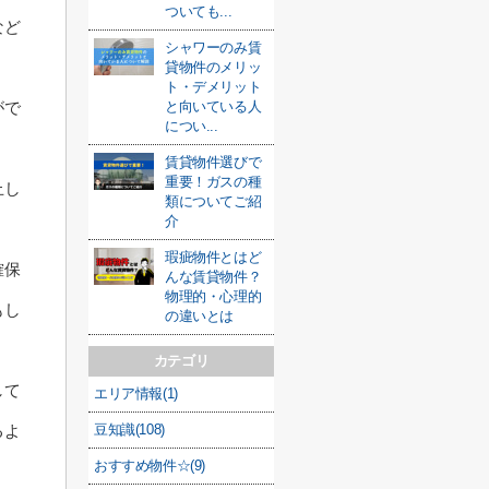
ついても...
など
シャワーのみ賃
貸物件のメリッ
ト・デメリット
と向いている人
がで
につい...
賃貸物件選びで
重要！ガスの種
止し
類についてご紹
介
瑕疵物件とはど
確保
んな賃貸物件？
物理的・心理的
もし
の違いとは
カテゴリ
して
エリア情報(1)
豆知識(108)
るよ
おすすめ物件☆(9)