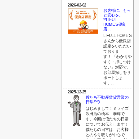
2026-02-02
お客様に、もっ
と安心を。
**LIFULL
HOME'S優良
店...
LIFULL HOME’S
さんから優良店
認定をいただい
ておりま
す！ 「わかりや
すく・押しつけ
ない」対応で、
お部屋探しをサ
ポートしま
す。...
2025-12-25
僕たち不動産賃貸営業の
日常(^^)/
はじめまして！ミライズ
吹田店の橋本 泰輝で
す。今回は僕たちの日常
についてお伝えします！
僕たちの日常は、お客様
とのやり取りが中心で