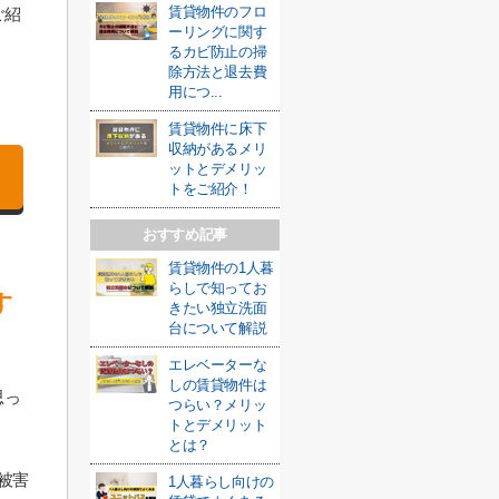
賃貸物件のフロ
ご紹
ーリングに関す
るカビ防止の掃
除方法と退去費
用につ...
賃貸物件に床下
収納があるメリ
ットとデメリッ
トをご紹介！
おすすめ記事
賃貸物件の1人暮
らしで知ってお
す
きたい独立洗面
台について解説
エレベーターな
しの賃貸物件は
思っ
つらい？メリッ
トとデメリット
とは？
被害
1人暮らし向けの