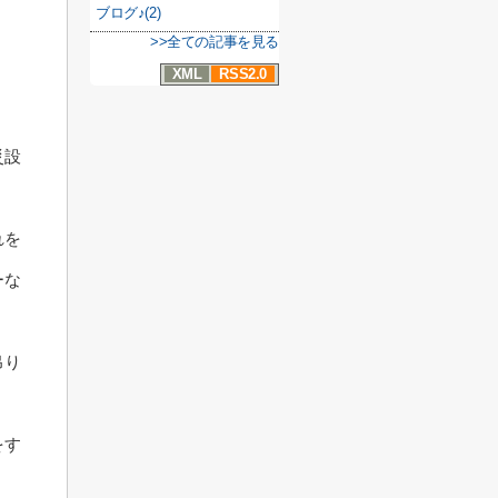
ブログ♪(2)
>>全ての記事を見る
XML
RSS2.0
災設
れを
ーな
吊り
をす