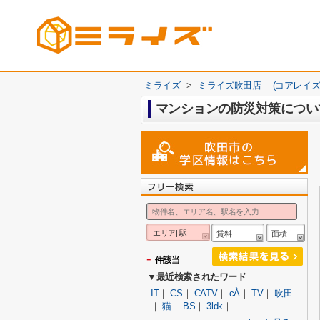
ミライズ
>
ミライズ吹田店 (コアレイズ
マンションの防災対策につい
エリア| 駅
賃料
面積
-
件該当
▼最近検索されたワード
IT
｜
CS
｜
CATV
｜
cÀ
｜
TV
｜
吹田
｜
猫
｜
BS
｜
3ldk
｜