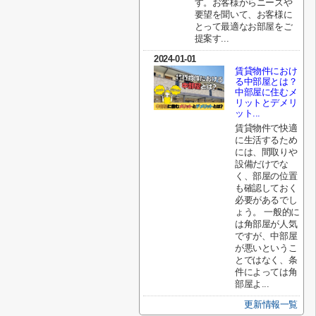
す。お客様からニーズや
要望を聞いて、お客様に
とって最適なお部屋をご
提案す...
2024-01-01
賃貸物件におけ
る中部屋とは？
中部屋に住むメ
リットとデメリ
ット...
賃貸物件で快適
に生活するため
には、間取りや
設備だけでな
く、部屋の位置
も確認しておく
必要があるでし
ょう。 一般的に
は角部屋が人気
ですが、中部屋
が悪いというこ
とではなく、条
件によっては角
部屋よ...
更新情報一覧