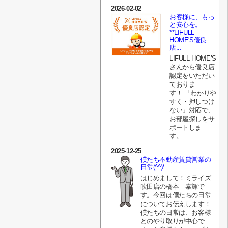
2026-02-02
お客様に、もっ
と安心を。
**LIFULL
HOME'S優良
店...
LIFULL HOME’S
さんから優良店
認定をいただい
ておりま
す！ 「わかりや
すく・押しつけ
ない」対応で、
お部屋探しをサ
ポートしま
す。...
2025-12-25
僕たち不動産賃貸営業の
日常(^^)/
はじめまして！ミライズ
吹田店の橋本 泰輝で
す。今回は僕たちの日常
についてお伝えします！
僕たちの日常は、お客様
とのやり取りが中心で