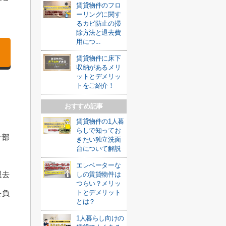
賃貸物件のフロ
ーリングに関す
るカビ防止の掃
除方法と退去費
用につ...
賃貸物件に床下
収納があるメリ
ットとデメリッ
トをご紹介！
おすすめ記事
賃貸物件の1人暮
らしで知ってお
一部
きたい独立洗面
台について解説
エレベーターな
退去
しの賃貸物件は
つらい？メリッ
トとデメリット
を負
とは？
1人暮らし向けの