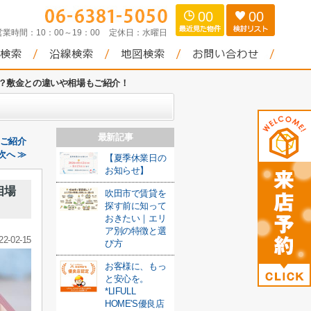
00
00
営業時間：
10：00～19：00
定休日：
水曜日
？敷金との違いや相場もご紹介！
最新記事
をご紹介
次へ ≫
【夏季休業日の
お知らせ】
相場
吹田市で賃貸を
探す前に知って
おきたい｜エリ
ア別の特徴と選
22-02-15
び方
お客様に、もっ
と安心を。
*LIFULL
HOME'S優良店