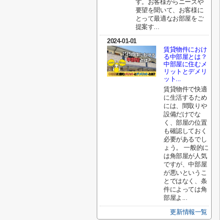
す。お客様からニーズや
要望を聞いて、お客様に
とって最適なお部屋をご
提案す...
2024-01-01
賃貸物件におけ
る中部屋とは？
中部屋に住むメ
リットとデメリ
ット...
賃貸物件で快適
に生活するため
には、間取りや
設備だけでな
く、部屋の位置
も確認しておく
必要があるでし
ょう。 一般的に
は角部屋が人気
ですが、中部屋
が悪いというこ
とではなく、条
件によっては角
部屋よ...
更新情報一覧