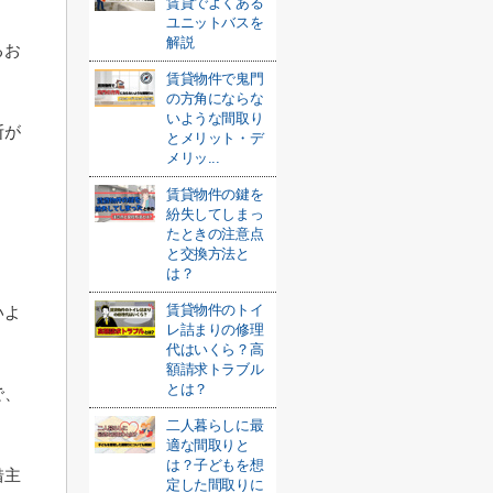
賃貸でよくある
ユニットバスを
解説
るお
賃貸物件で鬼門
の方角にならな
いような間取り
断が
とメリット・デ
メリッ...
賃貸物件の鍵を
紛失してしまっ
たときの注意点
と交換方法と
は？
賃貸物件のトイ
いよ
レ詰まりの修理
代はいくら？高
額請求トラブル
とは？
で、
二人暮らしに最
適な間取りと
は？子どもを想
借主
定した間取りに