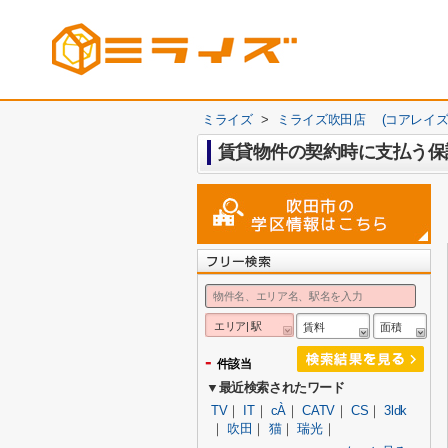
ミライズ
>
ミライズ吹田店 (コアレイズ
賃貸物件の契約時に支払う保
エリア| 駅
賃料
面積
-
件該当
▼最近検索されたワード
TV
｜
IT
｜
cÀ
｜
CATV
｜
CS
｜
3ldk
｜
吹田
｜
猫
｜
瑞光
｜