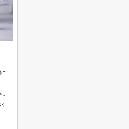
場に
めに
おく