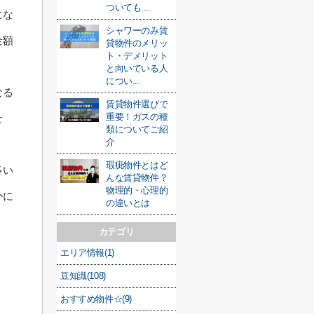
ついても...
にな
シャワーのみ賃
金額
貸物件のメリッ
ト・デメリット
と向いている人
につい...
なる
賃貸物件選びで
重要！ガスの種
せ
類についてご紹
介
瑕疵物件とはど
多い
んな賃貸物件？
物理的・心理的
かに
の違いとは
カテゴリ
エリア情報(1)
豆知識(108)
おすすめ物件☆(9)