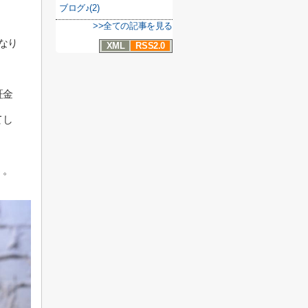
ブログ♪(2)
>>全ての記事を見る
なり
XML
RSS2.0
証金
てし
う。