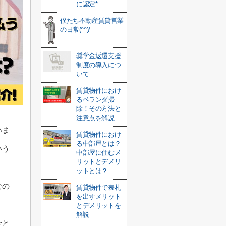
に認定*
僕たち不動産賃貸営業
の日常(^^)/
奨学金返還支援
制度の導入につ
いて
賃貸物件におけ
るベランダ掃
除！その方法と
注意点を解説
いま
賃貸物件におけ
る中部屋とは？
いう
中部屋に住むメ
リットとデメリ
ットとは？
なの
賃貸物件で表札
を出すメリット
とデメリットを
解説
金と