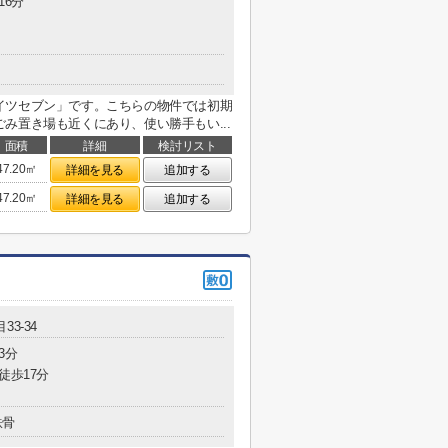
16分
イツセブン」です。こちらの物件では初期
み置き場も近くにあり、使い勝手もい...
面積
詳細
検討リスト
47.20㎡
詳細を見る
追加する
47.20㎡
詳細を見る
追加する
33-34
3分
徒歩17分
鉄骨