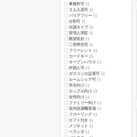
事務所可
(-)
２人入居可
(-)
バリアフリー
(-)
分割可
(-)
分譲タイプ
(-)
管理人常駐
(-)
眺望良好
(-)
二世帯住宅
(-)
フリーレント
(-)
カードキー
(-)
オープンハウス
(-)
外国人可
(-)
ガスコンロ設置可
(-)
ルームシェア可
(-)
学生向け
(-)
カップル向け
(-)
女性向け
(-)
ファミリー向け
(-)
室内洗濯機置場
(-)
フローリング
(-)
ロフト付き
(-)
メゾネット
(-)
ベランダ
(-)