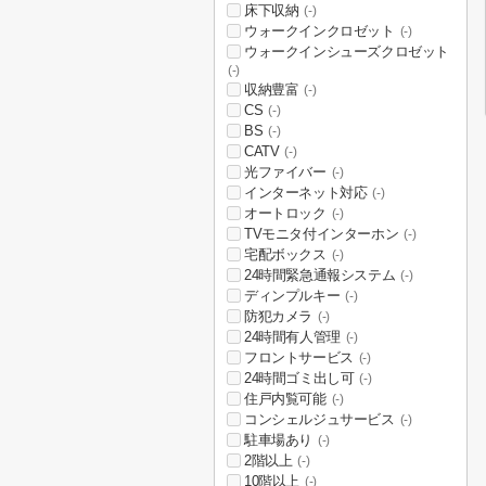
床下収納
(-)
ウォークインクロゼット
(-)
ウォークインシューズクロゼット
(-)
収納豊富
(-)
CS
(-)
BS
(-)
CATV
(-)
光ファイバー
(-)
インターネット対応
(-)
オートロック
(-)
TVモニタ付インターホン
(-)
宅配ボックス
(-)
24時間緊急通報システム
(-)
ディンプルキー
(-)
防犯カメラ
(-)
24時間有人管理
(-)
フロントサービス
(-)
24時間ゴミ出し可
(-)
住戸内覧可能
(-)
コンシェルジュサービス
(-)
駐車場あり
(-)
2階以上
(-)
10階以上
(-)