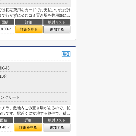
では初期費用をカードでお支払いいただけ
で行かずに済むゴミ置き場を共用部に...
面積
詳細
検討リスト
18.00㎡
詳細を見る
追加する
6-43
13分
コンクリート
コチラ。敷地内ごみ置き場があるので、忙
心です。駅近くに立地する物件で、徒...
面積
詳細
検討リスト
1.46㎡
詳細を見る
追加する