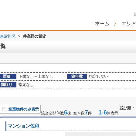
東淀川区
>
井高野の賃貸
一覧
面積
下限なし～上限なし
築年数
指定しない
間取り
指定なし
並び順：
空室物件のみ表示
6
7
1-6
該当公開件数
棟 空き数
件
棟表示
マンション佐和