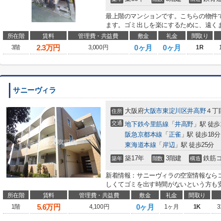
最上階のマンションです。こちらの物件
ます。ゴミ出しを楽にするために、遠くま
所在階
賃料
管理費・共益費
敷金
礼金
間取り
2.3
万円
0ヶ月
0ヶ月
3階
3,000円
1R
サニーヴィラ
大阪府
大阪市東淀川区
井高野
４丁目
住所
交通
地下鉄今里筋線
「
井高野
」駅 徒歩
阪急京都本線
「
正雀
」駅 徒歩18分
東海道本線
「
岸辺
」駅 徒歩25分
築17年
3階建
鉄筋
築年
階数
構造
新着情報：サニーヴィラの空室情報なら
しくてゴミを出す時間がないという方も安
所在階
賃料
管理費・共益費
敷金
礼金
間取り
5.6
万円
0ヶ月
1階
4,100円
1ヶ月
1K
3