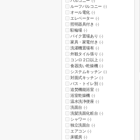
バルコニー
(-)
ルーフバルコニー
(-)
オール電化
(-)
エレベーター
(-)
照明器具付き
(-)
駐輪場
(-)
バイク置場あり
(-)
家具・家電付き
(-)
洗濯機置場有
(-)
外観タイル張り
(-)
コンロ２口以上
(-)
食器洗い乾燥機
(-)
システムキッチン
(-)
対面式キッチン
(-)
バス・トイレ別
(-)
追焚機能浴室
(-)
浴室乾燥機
(-)
温水洗浄便座
(-)
洗面台
(-)
洗髪洗面化粧台
(-)
シャワー
(-)
独立洗面台
(-)
エアコン
(-)
床暖房
(-)