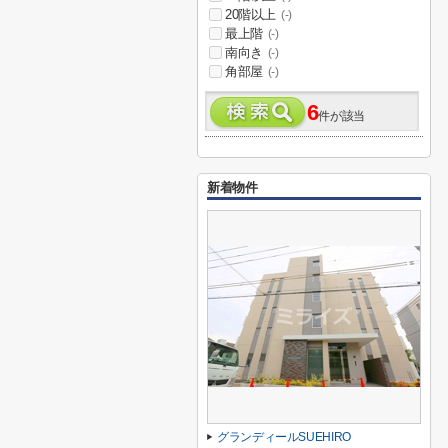
20階以上
(-)
最上階
(-)
南向き
(-)
角部屋
(-)
6
件が該当
新着物件
グランディールSUEHIRO