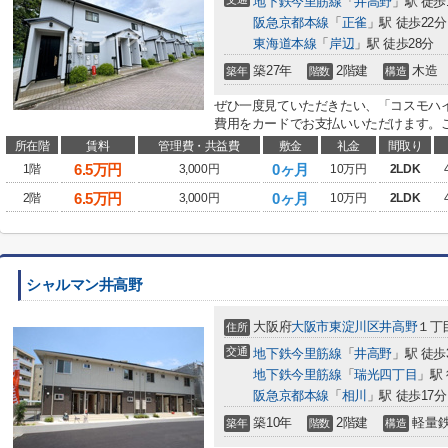
地下鉄今里筋線
「
井高野
」駅 徒歩
阪急京都本線
「
正雀
」駅 徒歩22分
東海道本線
「
岸辺
」駅 徒歩28分
築27年
2階建
木造
築年
階数
構造
ぜひ一度見ていただきたい、「コスモハ
費用をカードでお支払いいただけます。ご
所在階
賃料
管理費・共益費
敷金
礼金
間取り
6.5
万円
0ヶ月
1階
3,000円
10万円
2LDK
6.5
万円
0ヶ月
2階
3,000円
10万円
2LDK
シャルマン井高野
大阪府
大阪市東淀川区
井高野
１丁目
住所
交通
地下鉄今里筋線
「
井高野
」駅 徒歩
地下鉄今里筋線
「
瑞光四丁目
」駅 
阪急京都本線
「
相川
」駅 徒歩17分
築10年
2階建
軽量
築年
階数
構造