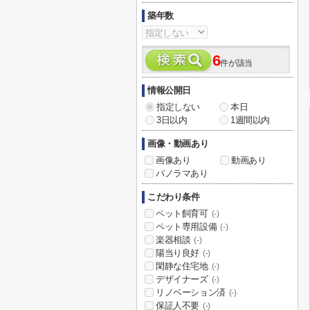
築年数
6
件が該当
情報公開日
指定しない
本日
3日以内
1週間以内
画像・動画あり
画像あり
動画あり
パノラマあり
こだわり条件
ペット飼育可
(-)
ペット専用設備
(-)
楽器相談
(-)
陽当り良好
(-)
閑静な住宅地
(-)
デザイナーズ
(-)
リノベーション済
(-)
保証人不要
(-)