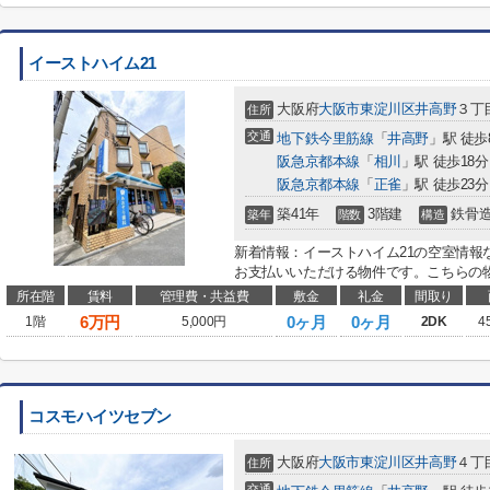
イーストハイム21
大阪府
大阪市東淀川区
井高野
３丁目
住所
交通
地下鉄今里筋線
「
井高野
」駅 徒歩
阪急京都本線
「
相川
」駅 徒歩18分
阪急京都本線
「
正雀
」駅 徒歩23分
築41年
3階建
鉄骨
築年
階数
構造
新着情報：イーストハイム21の空室情報
お支払いいただける物件です。こちらの物
所在階
賃料
管理費・共益費
敷金
礼金
間取り
6
万円
0ヶ月
0ヶ月
1階
5,000円
2DK
4
コスモハイツセブン
大阪府
大阪市東淀川区
井高野
４丁目
住所
交通