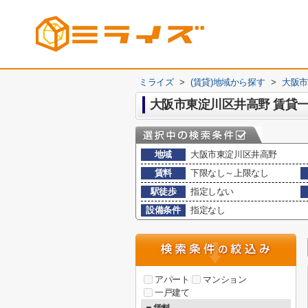
ミライズ
>
(賃貸)地域から探す
>
大阪市
大阪市東淀川区井高野 賃貸
地域
大阪市東淀川区井高野
賃料
下限なし～上限なし
駅徒歩
指定しない
設備条件
指定なし
アパート
マンション
一戸建て