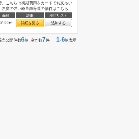
野。こちらは初期費用をカードでお支払い
強度の強い軽量鉄骨造の物件はこちら...
面積
詳細
検討リスト
54.99㎡
詳細を見る
追加する
6
7
1-6
該当公開件数
棟 空き数
件
棟表示