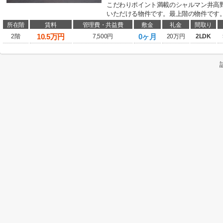
こだわりポイント満載のシャルマン井高
いただける物件です。最上階の物件です。
所在階
賃料
管理費・共益費
敷金
礼金
間取り
10.5
万円
0ヶ月
2階
7,500円
20万円
2LDK