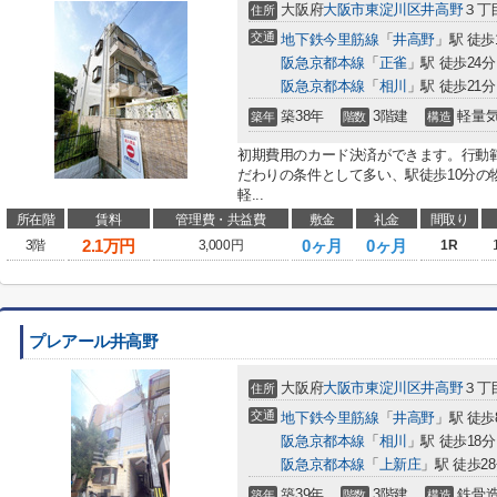
大阪府
大阪市東淀川区
井高野
３丁目
住所
交通
地下鉄今里筋線
「
井高野
」駅 徒歩
阪急京都本線
「
正雀
」駅 徒歩24分
阪急京都本線
「
相川
」駅 徒歩21分
築38年
3階建
軽量
築年
階数
構造
初期費用のカード決済ができます。行動
だわりの条件として多い、駅徒歩10分の
軽...
所在階
賃料
管理費・共益費
敷金
礼金
間取り
2.1
万円
0ヶ月
0ヶ月
3階
3,000円
1R
プレアール井高野
大阪府
大阪市東淀川区
井高野
３丁目
住所
交通
地下鉄今里筋線
「
井高野
」駅 徒歩
阪急京都本線
「
相川
」駅 徒歩18分
阪急京都本線
「
上新庄
」駅 徒歩2
築39年
3階建
鉄骨
築年
階数
構造