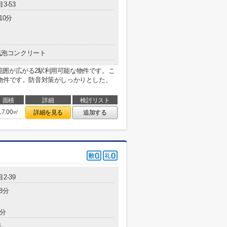
3-53
10分
気泡コンクリート
範囲が広がる2駅利用可能な物件です。こ
物件です。防音対策がしっかりとした、
面積
詳細
検討リスト
17.00㎡
詳細を見る
追加する
2-39
8分
8分
造