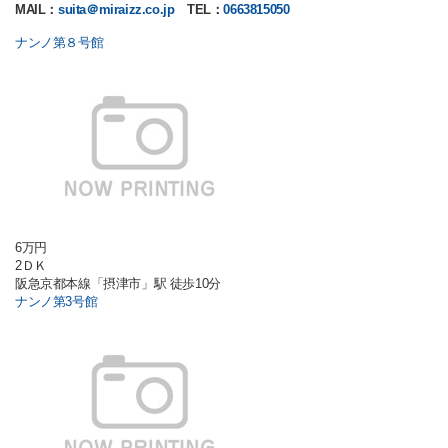
MAIL：
suita＠miraizz.co.jp
TEL：
0663815050
ナンノ第８号館
6万円
2ＤＫ
阪急京都本線「摂津市」駅 徒歩10分
ナンノ第3号館