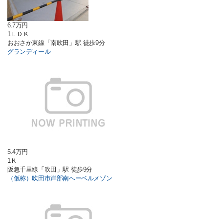
6.7万円
1ＬＤＫ
おおさか東線「南吹田」駅 徒歩9分
グランディール
5.4万円
1Ｋ
阪急千里線「吹田」駅 徒歩9分
（仮称）吹田市岸部南へーベルメゾン