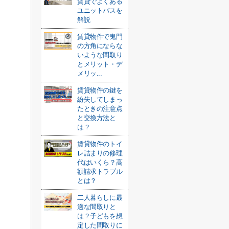
賃貸でよくある
ユニットバスを
解説
賃貸物件で鬼門
の方角にならな
いような間取り
とメリット・デ
メリッ...
賃貸物件の鍵を
紛失してしまっ
たときの注意点
と交換方法と
は？
賃貸物件のトイ
レ詰まりの修理
代はいくら？高
額請求トラブル
とは？
二人暮らしに最
適な間取りと
は？子どもを想
定した間取りに