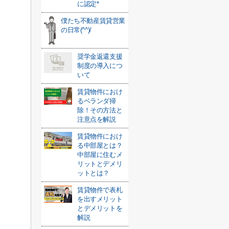
に認定*
僕たち不動産賃貸営業
の日常(^^)/
奨学金返還支援
制度の導入につ
いて
賃貸物件におけ
るベランダ掃
除！その方法と
注意点を解説
賃貸物件におけ
る中部屋とは？
中部屋に住むメ
リットとデメリ
ットとは？
賃貸物件で表札
を出すメリット
とデメリットを
解説