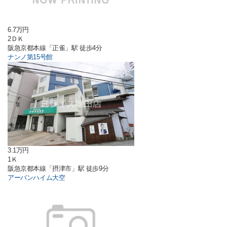
6.7万円
2ＤＫ
阪急京都本線「正雀」駅 徒歩4分
ナンノ第15号館
3.1万円
1Ｋ
阪急京都本線「摂津市」駅 徒歩9分
アーバンハイム大空