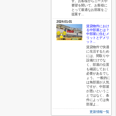
す。お客様からニーズや
要望を聞いて、お客様に
とって最適なお部屋をご
提案す...
2024-01-01
賃貸物件におけ
る中部屋とは？
中部屋に住むメ
リットとデメリ
ット...
賃貸物件で快適
に生活するため
には、間取りや
設備だけでな
く、部屋の位置
も確認しておく
必要があるでし
ょう。 一般的に
は角部屋が人気
ですが、中部屋
が悪いというこ
とではなく、条
件によっては角
部屋よ...
更新情報一覧