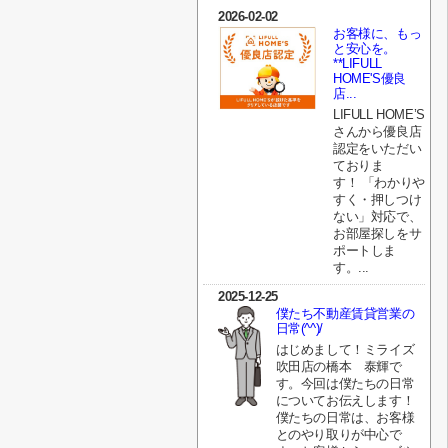
2026-02-02
お客様に、もっ
と安心を。
**LIFULL
HOME'S優良
店...
LIFULL HOME’S
さんから優良店
認定をいただい
ておりま
す！ 「わかりや
すく・押しつけ
ない」対応で、
お部屋探しをサ
ポートしま
す。...
2025-12-25
僕たち不動産賃貸営業の
日常(^^)/
はじめまして！ミライズ
吹田店の橋本 泰輝で
す。今回は僕たちの日常
についてお伝えします！
僕たちの日常は、お客様
とのやり取りが中心で