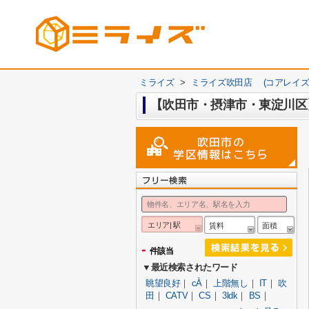
ミライズ
>
ミライズ吹田店 (コアレイズ
【吹田市・摂津市・東淀川
エリア| 駅
賃料
面積
-
件該当
▼最近検索されたワード
眺望良好
｜
cÀ
｜
上階無し
｜
IT
｜
吹
田
｜
CATV
｜
CS
｜
3ldk
｜
BS
｜