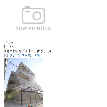
6.2万円
1ＬＤＫ
阪急京都本線「摂津市」駅 徒歩9分
仮）フジパレス南吹田Ａ棟