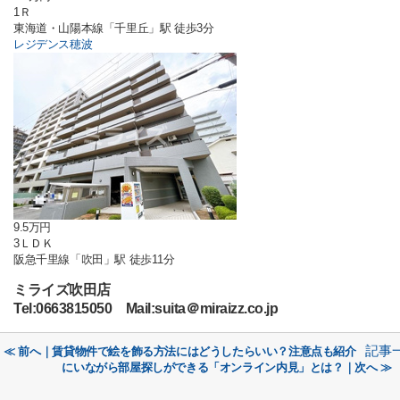
1Ｒ
東海道・山陽本線「千里丘」駅 徒歩3分
レジデンス穂波
9.5万円
3ＬＤＫ
阪急千里線「吹田」駅 徒歩11分
ミライズ吹田店
Tel:0663815050 Mail:suita＠miraizz.co.jp
記事
≪ 前へ｜賃貸物件で絵を飾る方法にはどうしたらいい？注意点も紹介
にいながら部屋探しができる「オンライン内見」とは？｜次へ ≫