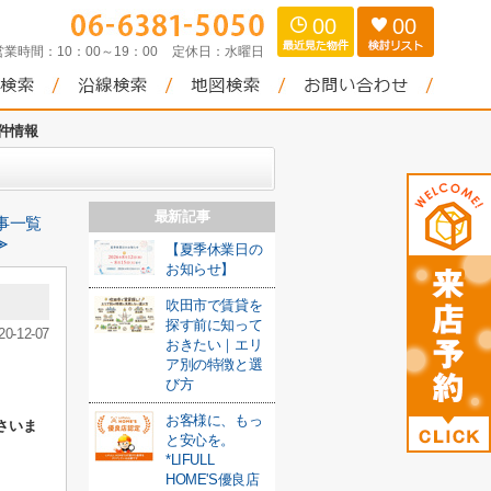
00
00
営業時間：
10：00～19：00
定休日：
水曜日
物件情報
最新記事
事一覧
≫
【夏季休業日の
お知らせ】
吹田市で賃貸を
探す前に知って
20-12-07
おきたい｜エリ
ア別の特徴と選
び方
お客様に、もっ
さいま
と安心を。
*LIFULL
HOME'S優良店