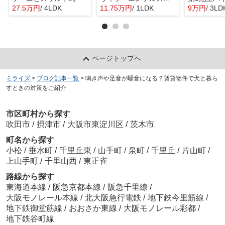
27.5万円
/ 4LDK
11.75万円
/ 1LDK
9万円
/ 3LD
ページトップへ
ミライズ
>
ブログ記事一覧
>
鳴き声や足音が騒音になる？賃貸物件で犬と暮ら
すときの対策をご紹介
市区町村から探す
吹田市
/
摂津市
/
大阪市東淀川区
/
茨木市
町名から探す
小松
/
垂水町
/
千里丘東
/
山手町
/
泉町
/
千里丘
/
片山町
/
上山手町
/
千里山西
/
東正雀
路線から探す
東海道本線
/
阪急京都本線
/
阪急千里線
/
大阪モノレール本線
/
北大阪急行電鉄
/
地下鉄今里筋線
/
地下鉄御堂筋線
/
おおさか東線
/
大阪モノレール彩都
/
地下鉄谷町線