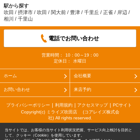
駅から探す
吹田
/
摂津市
/
吹田
/
関大前
/
豊津
/
千里丘
/
正雀
/
岸辺
/
相川
/
千里山
電話でお問い合わせ
営業時間：
10：00～19：00
定休日：
水曜日
ホーム
会社概要
お問い合わせ
来店予約
プライバシーポリシー
利用規約
アクセスマップ
PCサイト
Copyright(c) ミライズ吹田店 (コアレイズ株式会
社) All rights reserved.
当サイトでは、お客様の当サイト利用状況把握、サービス向上検討を目的と
して、クッキー（Cookie）を使用しています。