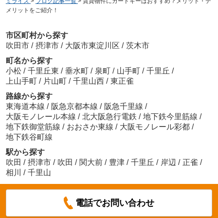
ミライズ
>
ブログ記事一覧
>
賃貸物件にカードキーはおすすめ？メリット・デ
メリットをご紹介！
市区町村から探す
吹田市
/
摂津市
/
大阪市東淀川区
/
茨木市
町名から探す
小松
/
千里丘東
/
垂水町
/
泉町
/
山手町
/
千里丘
/
上山手町
/
片山町
/
千里山西
/
東正雀
路線から探す
東海道本線
/
阪急京都本線
/
阪急千里線
/
大阪モノレール本線
/
北大阪急行電鉄
/
地下鉄今里筋線
/
地下鉄御堂筋線
/
おおさか東線
/
大阪モノレール彩都
/
地下鉄谷町線
駅から探す
吹田
/
摂津市
/
吹田
/
関大前
/
豊津
/
千里丘
/
岸辺
/
正雀
/
相川
/
千里山
電話でお問い合わせ