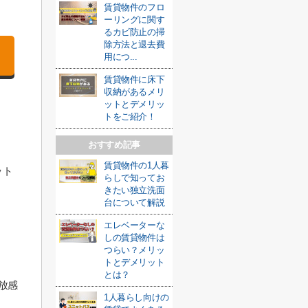
賃貸物件のフロ
ーリングに関す
るカビ防止の掃
除方法と退去費
用につ...
賃貸物件に床下
収納があるメリ
ットとデメリッ
トをご紹介！
おすすめ記事
賃貸物件の1人暮
ット
らしで知ってお
きたい独立洗面
台について解説
エレベーターな
しの賃貸物件は
つらい？メリッ
トとデメリット
とは？
放感
1人暮らし向けの