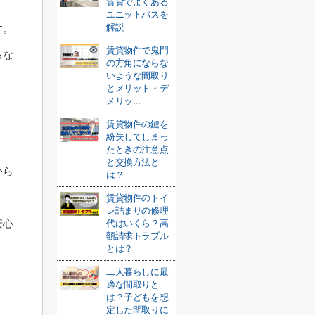
賃貸でよくある
ユニットバスを
解説
す。
賃貸物件で鬼門
るな
の方角にならな
いような間取り
とメリット・デ
メリッ...
賃貸物件の鍵を
紛失してしまっ
たときの注意点
と交換方法と
から
は？
賃貸物件のトイ
レ詰まりの修理
安心
代はいくら？高
額請求トラブル
とは？
二人暮らしに最
適な間取りと
は？子どもを想
定した間取りに