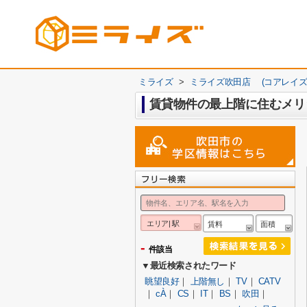
ミライズ
>
ミライズ吹田店 (コアレイズ
賃貸物件の最上階に住むメリ
エリア| 駅
賃料
面積
-
件該当
▼最近検索されたワード
眺望良好
｜
上階無し
｜
TV
｜
CATV
｜
cÀ
｜
CS
｜
IT
｜
BS
｜
吹田
｜