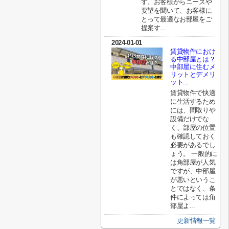
す。お客様からニーズや
要望を聞いて、お客様に
とって最適なお部屋をご
提案す...
2024-01-01
賃貸物件におけ
る中部屋とは？
中部屋に住むメ
リットとデメリ
ット...
賃貸物件で快適
に生活するため
には、間取りや
設備だけでな
く、部屋の位置
も確認しておく
必要があるでし
ょう。 一般的に
は角部屋が人気
ですが、中部屋
が悪いというこ
とではなく、条
件によっては角
部屋よ...
更新情報一覧