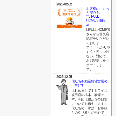
2026-02-02
お客様に、もっ
と安心を。
**LIFULL
HOME'S優良
店...
LIFULL HOME’S
さんから優良店
認定をいただい
ておりま
す！ 「わかりや
すく・押しつけ
ない」対応で、
お部屋探しをサ
ポートしま
す。...
2025-12-25
僕たち不動産賃貸営業の
日常(^^)/
はじめまして！ミライズ
吹田店の橋本 泰輝で
す。今回は僕たちの日常
についてお伝えします！
僕たちの日常は、お客様
とのやり取りが中心で