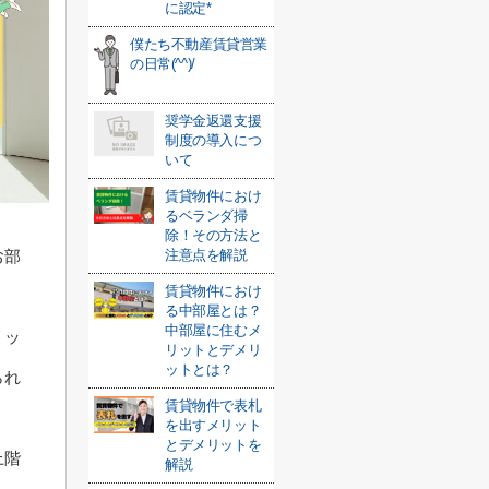
に認定*
僕たち不動産賃貸営業
の日常(^^)/
奨学金返還支援
制度の導入につ
いて
賃貸物件におけ
るベランダ掃
除！その方法と
注意点を解説
お部
賃貸物件におけ
る中部屋とは？
中部屋に住むメ
リッ
リットとデメリ
ットとは？
られ
賃貸物件で表札
を出すメリット
とデメリットを
上階
解説