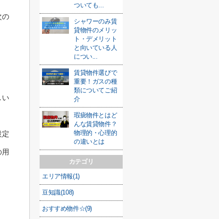
ついても...
次の
シャワーのみ賃
貸物件のメリッ
ト・デメリット
と向いている人
につい...
賃貸物件選びで
重要！ガスの種
類についてご紹
しい
介
瑕疵物件とはど
んな賃貸物件？
物理的・心理的
設定
の違いとは
の用
カテゴリ
エリア情報(1)
豆知識(108)
おすすめ物件☆(9)