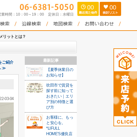
00
00
営業時間：
10：00～19：00
定休日：
水曜日
メリットとは？
最新記事
をご紹介
 ≫
【夏季休業日の
お知らせ】
吹田市で賃貸を
探す前に知って
おきたい｜エリ
22-03-04
ア別の特徴と選
び方
お客様に、もっ
と安心を。
*LIFULL
HOME'S優良店