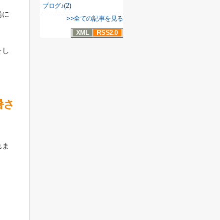
ブログ♪(2)
場に
>>全ての記事を見る
XML
RSS2.0
をし
暑さ
れま