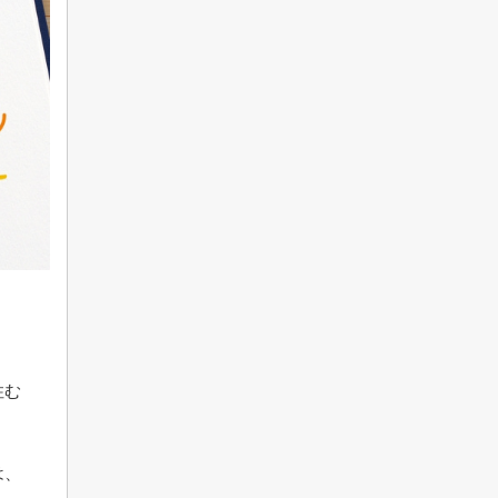
住む
は、