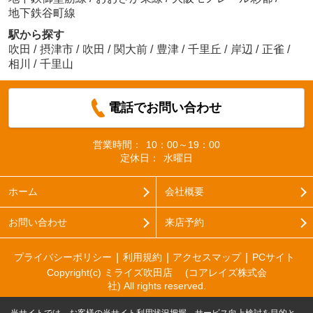
地下鉄谷町線
駅から探す
吹田
/
摂津市
/
吹田
/
関大前
/
豊津
/
千里丘
/
岸辺
/
正雀
/
相川
/
千里山
電話でお問い合わせ
営業時間：
10：00～19：00
定休日：
水曜日
ホーム
会社概要
お問い合わせ
来店予約
プライバシーポリシー
利用規約
アクセスマップ
PCサイト
Copyright(c) ミライズ吹田店 (コアレイズ株式会
社) All rights reserved.