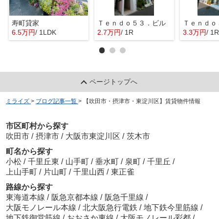
寿町貸家
Ｔｅｎｄｏ５３．ビル
Ｔｅｎｄｏ
6.5万円
/ 1LDK
2.7万円
/ 1R
3.3万円
/ 1R
ページトップへ
ミライズ
>
ブログ記事一覧
>
【吹田市・摂津市・東淀川区】賃貸物件情報
市区町村から探す
吹田市
/
摂津市
/
大阪市東淀川区
/
茨木市
町名から探す
小松
/
千里丘東
/
山手町
/
垂水町
/
泉町
/
千里丘
/
上山手町
/
片山町
/
千里山西
/
東正雀
路線から探す
東海道本線
/
阪急京都本線
/
阪急千里線
/
大阪モノレール本線
/
北大阪急行電鉄
/
地下鉄今里筋線
/
地下鉄御堂筋線
/
おおさか東線
/
大阪モノレール彩都
/