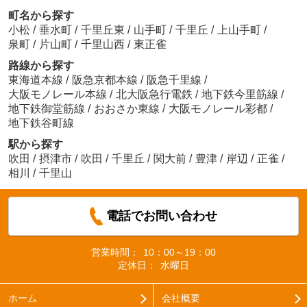
町名から探す
小松
/
垂水町
/
千里丘東
/
山手町
/
千里丘
/
上山手町
/
泉町
/
片山町
/
千里山西
/
東正雀
路線から探す
東海道本線
/
阪急京都本線
/
阪急千里線
/
大阪モノレール本線
/
北大阪急行電鉄
/
地下鉄今里筋線
/
地下鉄御堂筋線
/
おおさか東線
/
大阪モノレール彩都
/
地下鉄谷町線
駅から探す
吹田
/
摂津市
/
吹田
/
千里丘
/
関大前
/
豊津
/
岸辺
/
正雀
/
相川
/
千里山
電話でお問い合わせ
営業時間：
10：00～19：00
定休日：
水曜日
ホーム
会社概要