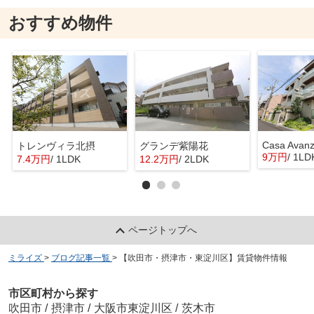
おすすめ物件
Casa Avan
トレンヴィラ北摂
グランデ紫陽花
9万円
/ 1LD
7.4万円
/ 1LDK
12.2万円
/ 2LDK
ページトップへ
ミライズ
>
ブログ記事一覧
>
【吹田市・摂津市・東淀川区】賃貸物件情報
市区町村から探す
吹田市
/
摂津市
/
大阪市東淀川区
/
茨木市