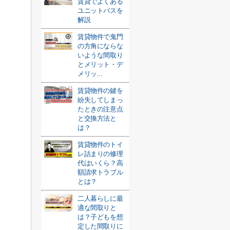
賃貸でよくある
ユニットバスを
解説
賃貸物件で鬼門
の方角にならな
いような間取り
とメリット・デ
メリッ...
賃貸物件の鍵を
紛失してしまっ
たときの注意点
と交換方法と
は？
賃貸物件のトイ
レ詰まりの修理
代はいくら？高
額請求トラブル
とは？
二人暮らしに最
適な間取りと
は？子どもを想
定した間取りに