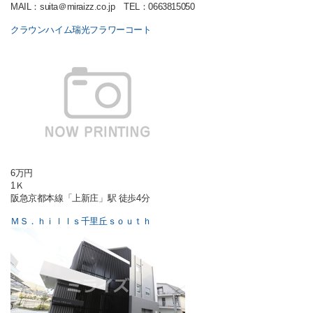
MAIL：suita＠miraizz.co.jp TEL：0663815050
クラウンハイム瑞光フラワーコート
6万円
1Ｋ
阪急京都本線「上新庄」駅 徒歩4分
ＭＳ．ｈｉｌｌｓ千里丘ｓｏｕｔｈ