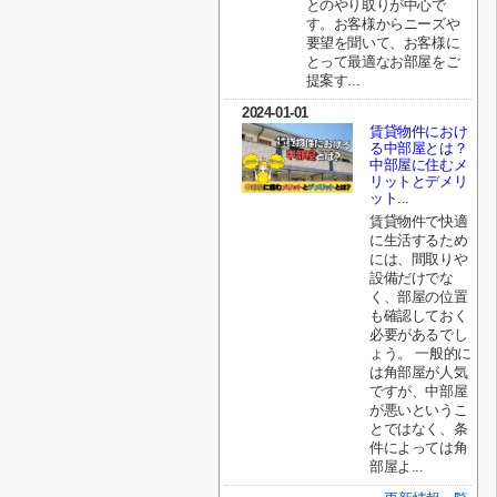
とのやり取りが中心で
す。お客様からニーズや
要望を聞いて、お客様に
とって最適なお部屋をご
提案す...
2024-01-01
賃貸物件におけ
る中部屋とは？
中部屋に住むメ
リットとデメリ
ット...
賃貸物件で快適
に生活するため
には、間取りや
設備だけでな
く、部屋の位置
も確認しておく
必要があるでし
ょう。 一般的に
は角部屋が人気
ですが、中部屋
が悪いというこ
とではなく、条
件によっては角
部屋よ...