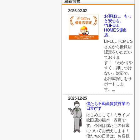
2026-02-02
お客様に、もっ
と安心を。
**LIFULL
HOME'S優良
店...
LIFULL HOME’S
さんから優良店
認定をいただい
ておりま
す！ 「わかりや
すく・押しつけ
ない」対応で、
お部屋探しをサ
ポートしま
す。...
2025-12-25
僕たち不動産賃貸営業の
日常(^^)/
はじめまして！ミライズ
吹田店の橋本 泰輝で
す。今回は僕たちの日常
についてお伝えします！
僕たちの日常は、お客様