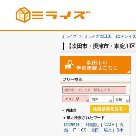
ミライズ
>
ミライズ吹田店 (コアレイズ
【吹田市・摂津市・東淀川区
エリア| 駅
賃料
面積
-
件該当
▼最近検索されたワード
眺望良好
｜
上階無し
｜
CATV
｜
店
舗
｜
IT
｜
CS
｜
吹田
｜
瑞光
｜
3ldk
｜