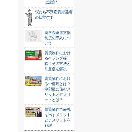
に認定*
僕たち不動産賃貸営業
の日常(^^)/
奨学金返還支援
制度の導入につ
いて
賃貸物件におけ
るベランダ掃
除！その方法と
注意点を解説
賃貸物件におけ
る中部屋とは？
中部屋に住むメ
リットとデメリ
ットとは？
賃貸物件で表札
を出すメリット
とデメリットを
解説