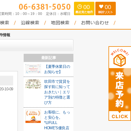
00
00
営業時間：
10：00～19：00
定休日：
水曜日
件情報
最新記事
【夏季休業日の
お知らせ】
吹田市で賃貸を
探す前に知って
20-10-09
おきたい｜エリ
ア別の特徴と選
び方
お客様に、もっ
と安心を。
*LIFULL
HOME'S優良店