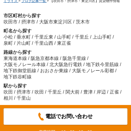
ミライズ
>
ブログ記事一覧
>
【吹田市・摂津市・東淀川区】賃貸物件情報
市区町村から探す
吹田市
/
摂津市
/
大阪市東淀川区
/
茨木市
町名から探す
小松
/
垂水町
/
千里丘東
/
山手町
/
千里丘
/
上山手町
/
泉町
/
片山町
/
千里山西
/
東正雀
路線から探す
東海道本線
/
阪急京都本線
/
阪急千里線
/
大阪モノレール本線
/
北大阪急行電鉄
/
地下鉄今里筋線
/
地下鉄御堂筋線
/
おおさか東線
/
大阪モノレール彩都
/
地下鉄谷町線
駅から探す
吹田
/
摂津市
/
吹田
/
千里丘
/
関大前
/
豊津
/
岸辺
/
正雀
/
相川
/
千里山
電話でお問い合わせ