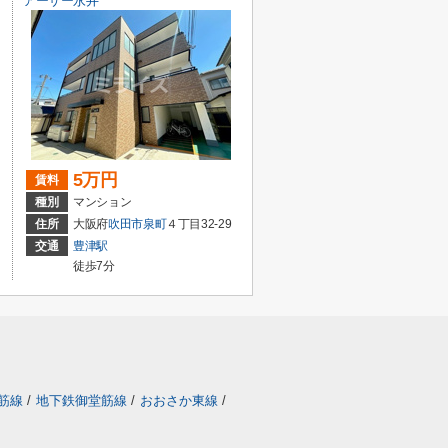
アーサー永井
5万円
賃料
種別
マンション
住所
大阪府
吹田市
泉町
４丁目32-29
交通
豊津駅
徒歩7分
筋線
/
地下鉄御堂筋線
/
おおさか東線
/