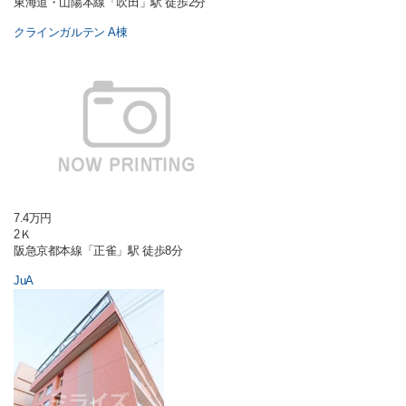
東海道・山陽本線「吹田」駅 徒歩2分
クラインガルテン A棟
7.4万円
2Ｋ
阪急京都本線「正雀」駅 徒歩8分
JuA