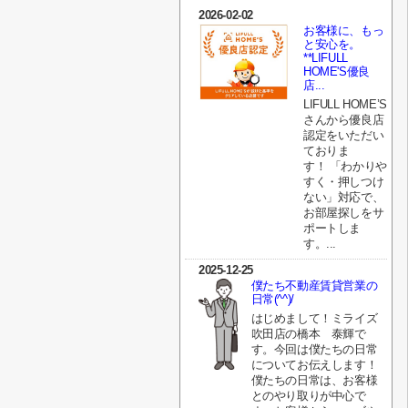
2026-02-02
お客様に、もっ
と安心を。
**LIFULL
HOME'S優良
店...
LIFULL HOME’S
さんから優良店
認定をいただい
ておりま
す！ 「わかりや
すく・押しつけ
ない」対応で、
お部屋探しをサ
ポートしま
す。...
2025-12-25
僕たち不動産賃貸営業の
日常(^^)/
はじめまして！ミライズ
吹田店の橋本 泰輝で
す。今回は僕たちの日常
についてお伝えします！
僕たちの日常は、お客様
とのやり取りが中心で