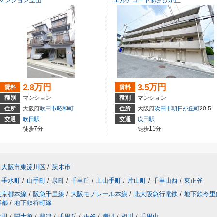
マンション立山
エルデコートあさひが丘
2.8万円
3.5万円
賃料
賃料
種別
マンション
種別
マンション
住所
大阪府
吹田市
昭和町
住所
大阪府
吹田市
朝日が丘町
20-5
交通
吹田駅
交通
吹田駅
徒歩7分
徒歩11分
大阪市東淀川区
/
茨木市
垂水町
/
山手町
/
泉町
/
千里丘
/
上山手町
/
片山町
/
千里山西
/
東正雀
急京都本線
/
阪急千里線
/
大阪モノレール本線
/
北大阪急行電鉄
/
地下鉄今里
彩都
/
地下鉄谷町線
吹田
/
関大前
/
豊津
/
千里丘
/
正雀
/
岸辺
/
相川
/
千里山