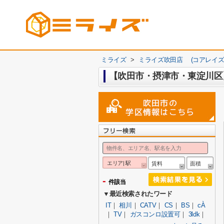
ミライズ
>
ミライズ吹田店 (コアレイズ
【吹田市・摂津市・東淀川
エリア| 駅
賃料
面積
-
件該当
▼最近検索されたワード
IT
｜
相川
｜
CATV
｜
CS
｜
BS
｜
cÀ
｜
TV
｜
ガスコンロ設置可
｜
3ldk
｜