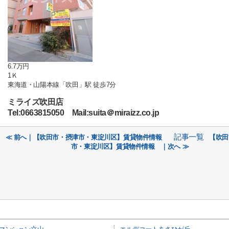
6.7万円
1Ｋ
東海道・山陽本線「吹田」駅 徒歩7分
ミライズ吹田店
Tel:0663815050 Mail:suita＠miraizz.co.jp
記事一覧
≪ 前へ｜【吹田市・摂津市・東淀川区】賃貸物件情報
【吹田
市・東淀川区】賃貸物件情報 ｜次へ ≫