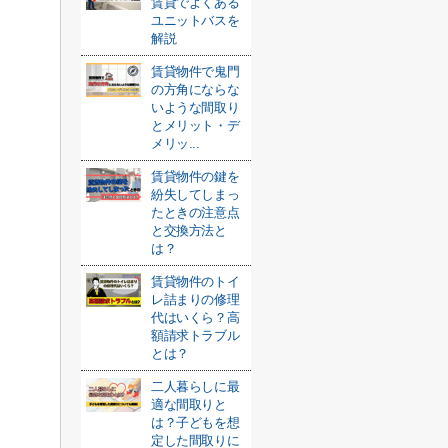
賃貸でよくある
ユニットバスを
解説
賃貸物件で鬼門
の方角にならな
いような間取り
とメリット・デ
メリッ...
賃貸物件の鍵を
紛失してしまっ
たときの注意点
と交換方法と
は？
賃貸物件のトイ
レ詰まりの修理
代はいくら？高
額請求トラブル
とは？
二人暮らしに最
適な間取りと
は？子どもを想
定した間取りに