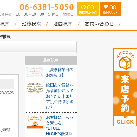
00
00
営業時間：
10：00～19：00
定休日：
水曜日
物件情報
最新記事
【夏季休業日の
お知らせ】
吹田市で賃貸を
探す前に知って
20-05-28
おきたい｜エリ
ア別の特徴と選
び方
お客様に、もっ
と安心を。
*LIFULL
お気軽
HOME'S優良店