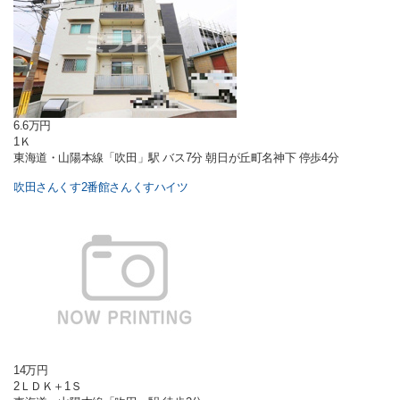
6.6万円
1Ｋ
東海道・山陽本線「吹田」駅 バス7分 朝日が丘町名神下 停歩4分
吹田さんくす2番館さんくすハイツ
14万円
2ＬＤＫ＋1Ｓ