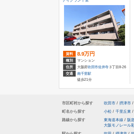
デイグラン千里
8.9万円
賃料
種別
マンション
住所
大阪府
吹田市
佐井寺
３丁目8-26
交通
南千里駅
徒歩21分
市区町村から探す
吹田市
/
摂津市
/
町名から探す
小松
/
千里丘東
/
路線から探す
東海道本線
/
阪
大阪モノレール
駅から探す
吹田
/
摂津市
/