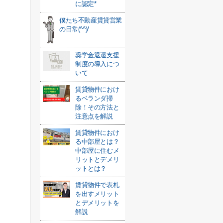
に認定*
僕たち不動産賃貸営業
の日常(^^)/
奨学金返還支援
制度の導入につ
いて
賃貸物件におけ
るベランダ掃
除！その方法と
注意点を解説
賃貸物件におけ
る中部屋とは？
中部屋に住むメ
リットとデメリ
ットとは？
賃貸物件で表札
を出すメリット
とデメリットを
解説