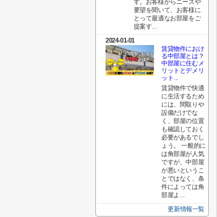
す。お客様からニーズや
要望を聞いて、お客様に
とって最適なお部屋をご
提案す...
2024-01-01
賃貸物件におけ
る中部屋とは？
中部屋に住むメ
リットとデメリ
ット...
賃貸物件で快適
に生活するため
には、間取りや
設備だけでな
く、部屋の位置
も確認しておく
必要があるでし
ょう。 一般的に
は角部屋が人気
ですが、中部屋
が悪いというこ
とではなく、条
件によっては角
部屋よ...
更新情報一覧