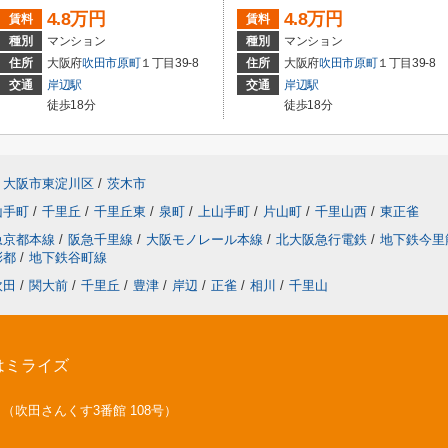
4.8万円
4.8万円
賃料
賃料
種別
マンション
種別
マンション
住所
大阪府
吹田市
原町
１丁目39-8
住所
大阪府
吹田市
原町
１丁目39-8
交通
岸辺駅
交通
岸辺駅
徒歩18分
徒歩18分
大阪市東淀川区
/
茨木市
山手町
/
千里丘
/
千里丘東
/
泉町
/
上山手町
/
片山町
/
千里山西
/
東正雀
急京都本線
/
阪急千里線
/
大阪モノレール本線
/
北大阪急行電鉄
/
地下鉄今里
彩都
/
地下鉄谷町線
吹田
/
関大前
/
千里丘
/
豊津
/
岸辺
/
正雀
/
相川
/
千里山
はミライズ
号 （吹田さんくす3番館 108号）