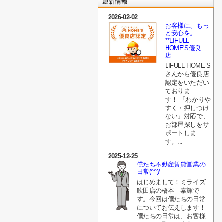
2026-02-02
お客様に、もっ
と安心を。
**LIFULL
HOME'S優良
店...
LIFULL HOME’S
さんから優良店
認定をいただい
ておりま
す！ 「わかりや
すく・押しつけ
ない」対応で、
お部屋探しをサ
ポートしま
す。...
2025-12-25
僕たち不動産賃貸営業の
日常(^^)/
はじめまして！ミライズ
吹田店の橋本 泰輝で
す。今回は僕たちの日常
についてお伝えします！
僕たちの日常は、お客様