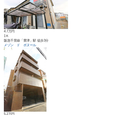
4.7万円
1Ｋ
阪急千里線「豊津」駅 徒歩3分
メゾン ド ボヌール
5.2万円