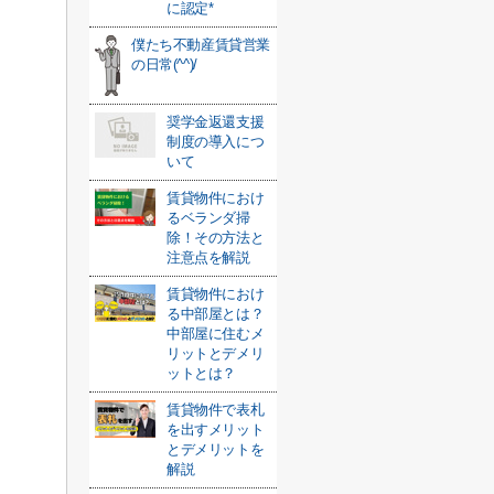
に認定*
僕たち不動産賃貸営業
の日常(^^)/
奨学金返還支援
制度の導入につ
いて
賃貸物件におけ
るベランダ掃
除！その方法と
注意点を解説
賃貸物件におけ
る中部屋とは？
中部屋に住むメ
リットとデメリ
ットとは？
賃貸物件で表札
を出すメリット
とデメリットを
解説