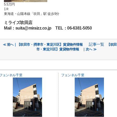
5.5万円
1Ｒ
東海道・山陽本線「吹田」駅 徒歩9分
ミライズ吹田店
Mail：suita@miraizz.co.jp TEL：06-6381-5050
記事一覧
≪ 前へ｜【吹田市・摂津市・東淀川区】賃貸物件情報
【吹田
市・東淀川区】賃貸物件情報 ｜次へ ≫
フェンネル千里
フェンネル千里