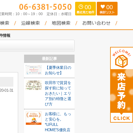
00
00
営業時間：
10：00～19：00
定休日：
水曜日
件情報
最新記事
【夏季休業日の
お知らせ】
吹田市で賃貸を
探す前に知って
20-01-31
おきたい｜エリ
ア別の特徴と選
び方
お客様に、もっ
と安心を。
*LIFULL
HOME'S優良店