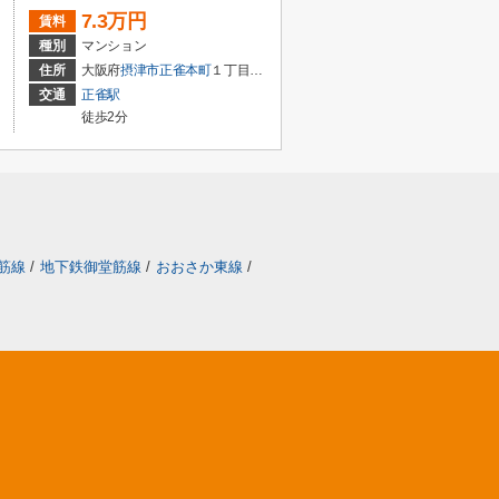
7.3万円
賃料
種別
マンション
住所
大阪府
摂津市
正雀本町
１丁目25-4
交通
正雀駅
徒歩2分
筋線
/
地下鉄御堂筋線
/
おおさか東線
/