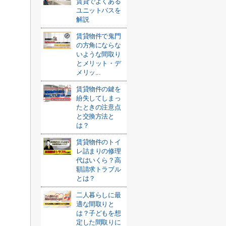
賃貸でよくある
ユニットバスを
解説
賃貸物件で鬼門
の方角にならな
いような間取り
とメリット・デ
メリッ...
賃貸物件の鍵を
紛失してしまっ
たときの注意点
と交換方法と
は？
賃貸物件のトイ
レ詰まりの修理
代はいくら？高
額請求トラブル
とは？
二人暮らしに最
適な間取りと
は？子どもを想
定した間取りに