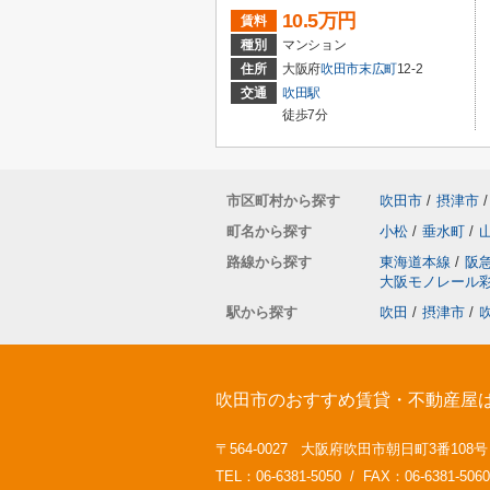
10.5万円
賃料
種別
マンション
住所
大阪府
吹田市
末広町
12-2
交通
吹田駅
徒歩7分
市区町村から探す
吹田市
/
摂津市
/
町名から探す
小松
/
垂水町
/
路線から探す
東海道本線
/
阪
大阪モノレール
駅から探す
吹田
/
摂津市
/
吹田市のおすすめ賃貸・不動産屋
〒564-0027 大阪府吹田市朝日町3番108
TEL：06-6381-5050 / FAX：06-6381-5060