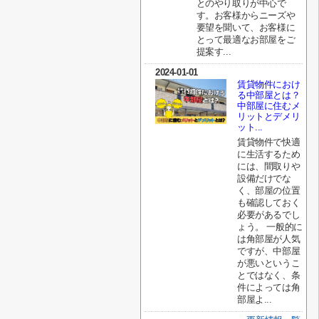
とのやり取りが中心で
す。お客様からニーズや
要望を聞いて、お客様に
とって最適なお部屋をご
提案す...
2024-01-01
賃貸物件におけ
る中部屋とは？
中部屋に住むメ
リットとデメリ
ット...
賃貸物件で快適
に生活するため
には、間取りや
設備だけでな
く、部屋の位置
も確認しておく
必要があるでし
ょう。 一般的に
は角部屋が人気
ですが、中部屋
が悪いというこ
とではなく、条
件によっては角
部屋よ...