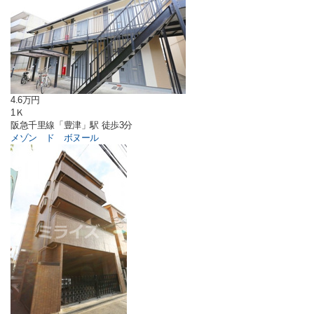
4.6万円
1Ｋ
阪急千里線「豊津」駅 徒歩3分
メゾン ド ボヌール