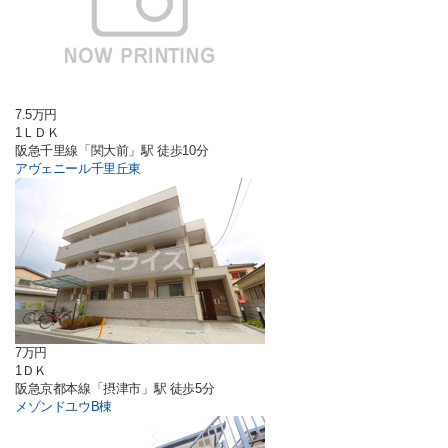
7.5万円
1ＬＤＫ
阪急千里線「関大前」駅 徒歩10分
アヴェニール千里丘東
7万円
1ＤＫ
阪急京都本線「摂津市」駅 徒歩5分
メゾンドユウB棟