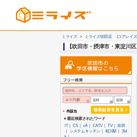
ミライズ
>
ミライズ吹田店 (コアレイズ
【吹田市・摂津市・東淀川区
エリア| 駅
賃料
面積
-
件該当
▼最近検索されたワード
IT
｜
CS
｜
cÀ
｜
CATV
｜
TV
｜
吹田
｜
システムキッチン
｜
相川駅
｜
3ld
k
｜