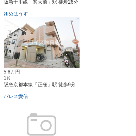
阪急千里線「関大前」駅 徒歩26分
ゆめはうす
5.6万円
1Ｋ
阪急京都本線「正雀」駅 徒歩9分
パレス愛信