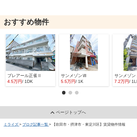
おすすめ物件
プレアール正雀Ⅱ
サンメゾンⅦ
サンメゾン
4.5万円
/ 1DK
5.5万円
/ 1K
7.2万円
/ 1
ページトップへ
ミライズ
>
ブログ記事一覧
>
【吹田市・摂津市・東淀川区】賃貸物件情報