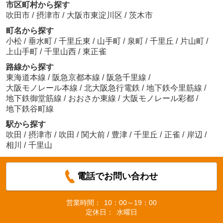
市区町村から探す
吹田市
/
摂津市
/
大阪市東淀川区
/
茨木市
町名から探す
小松
/
垂水町
/
千里丘東
/
山手町
/
泉町
/
千里丘
/
片山町
/
上山手町
/
千里山西
/
東正雀
路線から探す
東海道本線
/
阪急京都本線
/
阪急千里線
/
大阪モノレール本線
/
北大阪急行電鉄
/
地下鉄今里筋線
/
地下鉄御堂筋線
/
おおさか東線
/
大阪モノレール彩都
/
地下鉄谷町線
駅から探す
吹田
/
摂津市
/
吹田
/
関大前
/
豊津
/
千里丘
/
正雀
/
岸辺
/
相川
/
千里山
電話でお問い合わせ
営業時間：
10：00～19：00
定休日：
水曜日