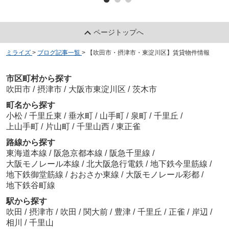
ページトップへ
ミライズ
>
ブログ記事一覧
>
【吹田市・摂津市・東淀川区】賃貸物件情報
市区町村から探す
吹田市
/
摂津市
/
大阪市東淀川区
/
茨木市
町名から探す
小松
/
千里丘東
/
垂水町
/
山手町
/
泉町
/
千里丘
/
上山手町
/
片山町
/
千里山西
/
東正雀
路線から探す
東海道本線
/
阪急京都本線
/
阪急千里線
/
大阪モノレール本線
/
北大阪急行電鉄
/
地下鉄今里筋線
/
地下鉄御堂筋線
/
おおさか東線
/
大阪モノレール彩都
/
地下鉄谷町線
駅から探す
吹田
/
摂津市
/
吹田
/
関大前
/
豊津
/
千里丘
/
正雀
/
岸辺
/
相川
/
千里山