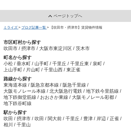
ページトップへ
ミライズ
>
ブログ記事一覧
>
【吹田市・摂津市】賃貸物件情報
市区町村から探す
吹田市
/
摂津市
/
大阪市東淀川区
/
茨木市
町名から探す
小松
/
垂水町
/
山手町
/
千里丘
/
千里丘東
/
泉町
/
上山手町
/
片山町
/
千里山西
/
東正雀
路線から探す
東海道本線
/
阪急京都本線
/
阪急千里線
/
大阪モノレール本線
/
北大阪急行電鉄
/
地下鉄今里筋線
/
地下鉄御堂筋線
/
おおさか東線
/
大阪モノレール彩都
/
地下鉄谷町線
駅から探す
吹田
/
摂津市
/
吹田
/
関大前
/
千里丘
/
豊津
/
岸辺
/
正雀
/
相川
/
千里山