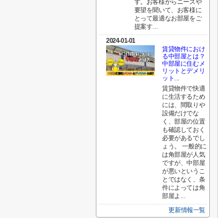
す。お客様からニーズや
要望を聞いて、お客様に
とって最適なお部屋をご
提案す...
2024-01-01
賃貸物件におけ
る中部屋とは？
中部屋に住むメ
リットとデメリ
ット...
賃貸物件で快適
に生活するため
には、間取りや
設備だけでな
く、部屋の位置
も確認しておく
必要があるでし
ょう。 一般的に
は角部屋が人気
ですが、中部屋
が悪いというこ
とではなく、条
件によっては角
部屋よ...
更新情報一覧