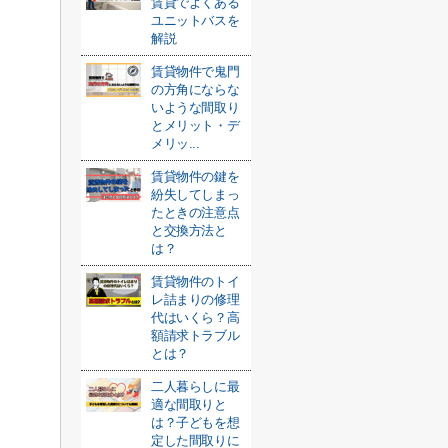
賃貸でよくある
ユニットバスを
解説
賃貸物件で鬼門
の方角にならな
いような間取り
とメリット・デ
メリッ...
賃貸物件の鍵を
紛失してしまっ
たときの注意点
と交換方法と
は？
賃貸物件のトイ
レ詰まりの修理
代はいくら？高
額請求トラブル
とは？
二人暮らしに最
適な間取りと
は？子どもを想
定した間取りに