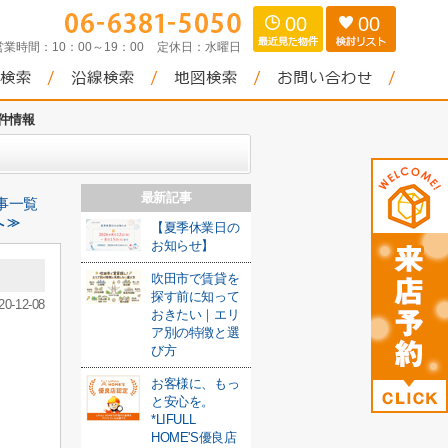
00
00
営業時間：
10：00～19：00
定休日：
水曜日
件情報
最新記事
事一覧
 ≫
【夏季休業日の
お知らせ】
吹田市で賃貸を
探す前に知って
20-12-08
おきたい｜エリ
ア別の特徴と選
び方
お客様に、もっ
と安心を。
*LIFULL
HOME'S優良店