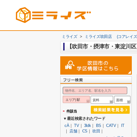
ミライズ
>
ミライズ吹田店 (コアレイズ
【吹田市・摂津市・東淀川区
エリア| 駅
賃料
面積
-
件該当
▼最近検索されたワード
cÀ
｜
TV
｜
3ldk
｜
BS
｜
CATV
｜
IT
｜
店舗
｜
CS
｜
吹田
｜