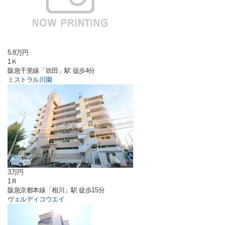
5.8万円
1Ｋ
阪急千里線「吹田」駅 徒歩4分
ミストラル川園
3万円
1Ｒ
阪急京都本線「相川」駅 徒歩15分
ヴェルディコウエイ