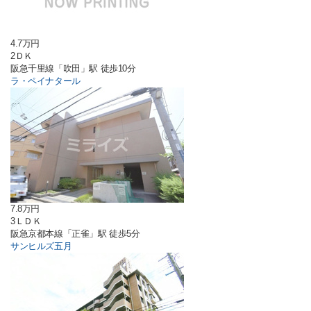
4.7万円
2ＤＫ
阪急千里線「吹田」駅 徒歩10分
ラ・ペイナタール
7.8万円
3ＬＤＫ
阪急京都本線「正雀」駅 徒歩5分
サンヒルズ五月