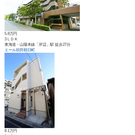
5.8万円
3ＬＤＫ
東海道・山陽本線「岸辺」駅 徒歩27分
エール吹田朝日町
8.1万円