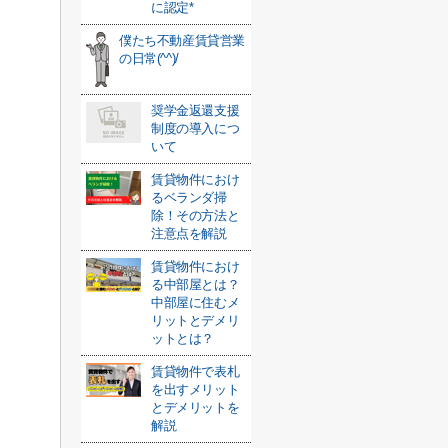
に認定*
僕たち不動産賃貸営業
の日常(^^)/
奨学金返還支援
制度の導入につ
いて
賃貸物件におけ
るベランダ掃
除！その方法と
注意点を解説
賃貸物件におけ
る中部屋とは？
中部屋に住むメ
リットとデメリ
ットとは？
賃貸物件で表札
を出すメリット
とデメリットを
解説