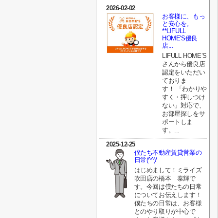
2026-02-02
お客様に、もっ
と安心を。
**LIFULL
HOME'S優良
店...
LIFULL HOME’S
さんから優良店
認定をいただい
ておりま
す！ 「わかりや
すく・押しつけ
ない」対応で、
お部屋探しをサ
ポートしま
す。...
2025-12-25
僕たち不動産賃貸営業の
日常(^^)/
はじめまして！ミライズ
吹田店の橋本 泰輝で
す。今回は僕たちの日常
についてお伝えします！
僕たちの日常は、お客様
とのやり取りが中心で