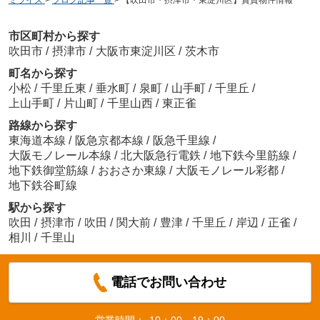
市区町村から探す
吹田市
/
摂津市
/
大阪市東淀川区
/
茨木市
町名から探す
小松
/
千里丘東
/
垂水町
/
泉町
/
山手町
/
千里丘
/
上山手町
/
片山町
/
千里山西
/
東正雀
路線から探す
東海道本線
/
阪急京都本線
/
阪急千里線
/
大阪モノレール本線
/
北大阪急行電鉄
/
地下鉄今里筋線
/
地下鉄御堂筋線
/
おおさか東線
/
大阪モノレール彩都
/
地下鉄谷町線
駅から探す
吹田
/
摂津市
/
吹田
/
関大前
/
豊津
/
千里丘
/
岸辺
/
正雀
/
相川
/
千里山
電話でお問い合わせ