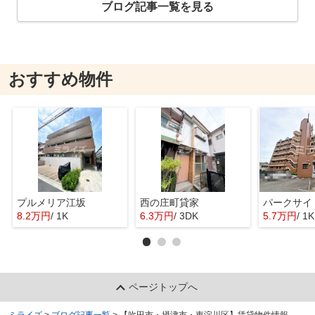
ブログ記事一覧を見る
おすすめ物件
プルメリア江坂
西の庄町貸家
パークサイ
8.2万円
/ 1K
6.3万円
/ 3DK
5.7万円
/ 1K
ページトップへ
ミライズ
>
ブログ記事一覧
>
【吹田市・摂津市・東淀川区】賃貸物件情報