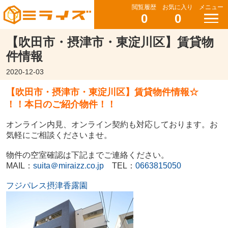
閲覧履歴
お気に入り
メニュー
0
0
【吹田市・摂津市・東淀川区】賃貸物
件情報
2020-12-03
【吹田市・摂津市・東淀川区】賃貸物件情報☆
！！本日のご紹介物件！！
オンライン内見、オンライン契約も対応しております。お
気軽にご相談くださいませ。
物件の空室確認は下記までご連絡ください。
MAIL：
suita＠miraizz.co.jp
TEL：
0663815050
フジパレス摂津香露園