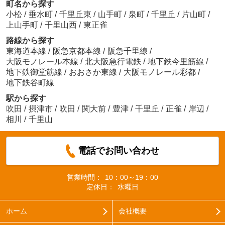
町名から探す
小松
/
垂水町
/
千里丘東
/
山手町
/
泉町
/
千里丘
/
片山町
/
上山手町
/
千里山西
/
東正雀
路線から探す
東海道本線
/
阪急京都本線
/
阪急千里線
/
大阪モノレール本線
/
北大阪急行電鉄
/
地下鉄今里筋線
/
地下鉄御堂筋線
/
おおさか東線
/
大阪モノレール彩都
/
地下鉄谷町線
駅から探す
吹田
/
摂津市
/
吹田
/
関大前
/
豊津
/
千里丘
/
正雀
/
岸辺
/
相川
/
千里山
電話でお問い合わせ
営業時間：
10：00～19：00
定休日：
水曜日
ホーム
会社概要