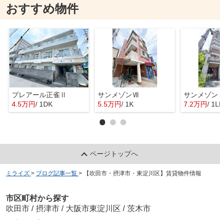
おすすめ物件
プレアール正雀Ⅱ
サンメゾンⅦ
サンメゾン
4.5万円
/ 1DK
5.5万円
/ 1K
7.2万円
/ 1
ページトップへ
ミライズ
>
ブログ記事一覧
>
【吹田市・摂津市・東淀川区】賃貸物件情報
市区町村から探す
吹田市
/
摂津市
/
大阪市東淀川区
/
茨木市