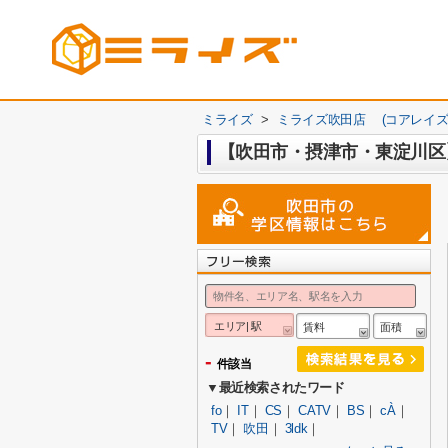
ミライズ
>
ミライズ吹田店 (コアレイズ
【吹田市・摂津市・東淀川
エリア| 駅
賃料
面積
-
件該当
▼最近検索されたワード
fo
｜
IT
｜
CS
｜
CATV
｜
BS
｜
cÀ
｜
TV
｜
吹田
｜
3ldk
｜