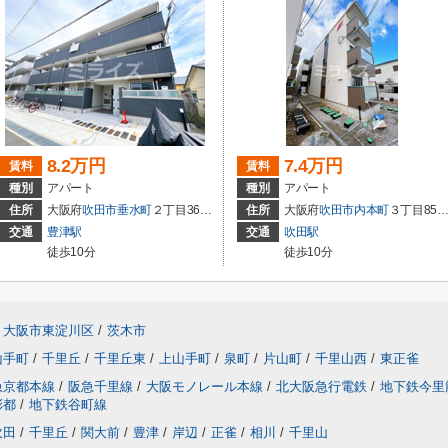
8.2万円
7.4万円
賃料
賃料
種別
アパート
種別
アパート
住所
大阪府
吹田市
垂水町
２丁目36-37
住所
大阪府
吹田市
内本町
３丁目852-1
交通
豊津駅
交通
吹田駅
徒歩10分
徒歩10分
大阪市東淀川区
/
茨木市
山手町
/
千里丘
/
千里丘東
/
上山手町
/
泉町
/
片山町
/
千里山西
/
東正雀
急京都本線
/
阪急千里線
/
大阪モノレール本線
/
北大阪急行電鉄
/
地下鉄今里
彩都
/
地下鉄谷町線
吹田
/
千里丘
/
関大前
/
豊津
/
岸辺
/
正雀
/
相川
/
千里山