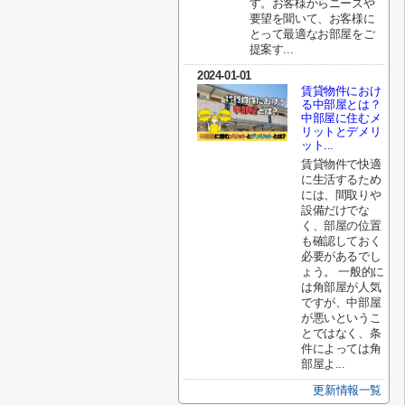
す。お客様からニーズや
要望を聞いて、お客様に
とって最適なお部屋をご
提案す...
2024-01-01
賃貸物件におけ
る中部屋とは？
中部屋に住むメ
リットとデメリ
ット...
賃貸物件で快適
に生活するため
には、間取りや
設備だけでな
く、部屋の位置
も確認しておく
必要があるでし
ょう。 一般的に
は角部屋が人気
ですが、中部屋
が悪いというこ
とではなく、条
件によっては角
部屋よ...
更新情報一覧