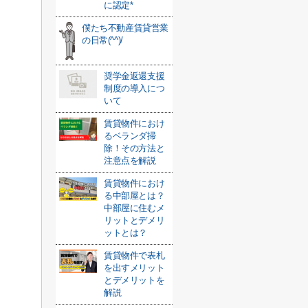
に認定*
僕たち不動産賃貸営業
の日常(^^)/
奨学金返還支援
制度の導入につ
いて
賃貸物件におけ
るベランダ掃
除！その方法と
注意点を解説
賃貸物件におけ
る中部屋とは？
中部屋に住むメ
リットとデメリ
ットとは？
賃貸物件で表札
を出すメリット
とデメリットを
解説