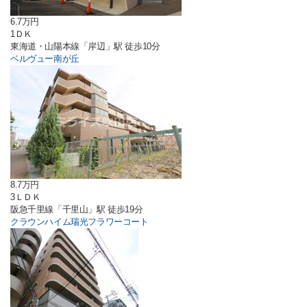
6.7万円
1ＤＫ
東海道・山陽本線「岸辺」駅 徒歩10分
ベルヴュー南が丘
8.7万円
3ＬＤＫ
阪急千里線「千里山」駅 徒歩19分
クラウンハイム瑞光フラワーコート