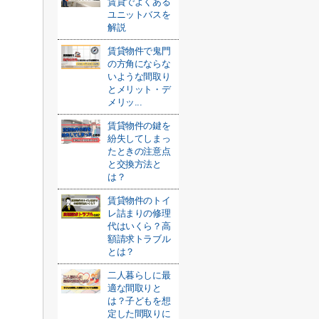
賃貸でよくある
ユニットバスを
解説
賃貸物件で鬼門
の方角にならな
いような間取り
とメリット・デ
メリッ...
賃貸物件の鍵を
紛失してしまっ
たときの注意点
と交換方法と
は？
賃貸物件のトイ
レ詰まりの修理
代はいくら？高
額請求トラブル
とは？
二人暮らしに最
適な間取りと
は？子どもを想
定した間取りに