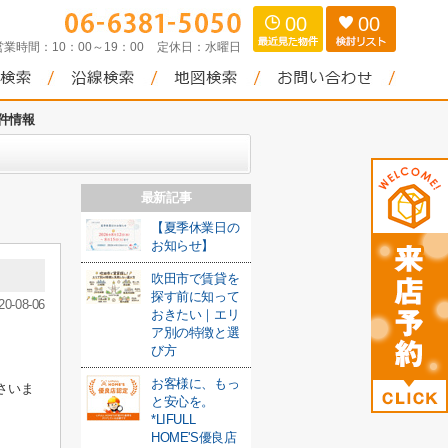
00
00
営業時間：
10：00～19：00
定休日：
水曜日
物件情報
最新記事
【夏季休業日の
お知らせ】
吹田市で賃貸を
探す前に知って
20-08-06
おきたい｜エリ
ア別の特徴と選
び方
お客様に、もっ
さいま
と安心を。
*LIFULL
HOME'S優良店