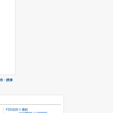
市・摂津
FDS吹田Ⅱ番館