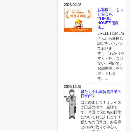
2026-02-02
お客様に、もっ
と安心を。
**LIFULL
HOME'S優良
店...
LIFULL HOME’S
さんから優良店
認定をいただい
ておりま
す！ 「わかりや
すく・押しつけ
ない」対応で、
お部屋探しをサ
ポートしま
す。...
2025-12-25
僕たち不動産賃貸営業の
日常(^^)/
はじめまして！ミライズ
吹田店の橋本 泰輝で
す。今回は僕たちの日常
についてお伝えします！
僕たちの日常は、お客様
とのやり取りが中心で