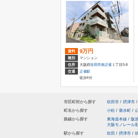
9万円
賃料
種別
マンション
住所
大阪府
吹田市
南正雀
１丁目5-8
交通
正雀駅
徒歩4分
市区町村から探す
吹田市
/
摂津市
/
町名から探す
小松
/
垂水町
/
路線から探す
東海道本線
/
阪
大阪モノレール
駅から探す
吹田
/
摂津市
/