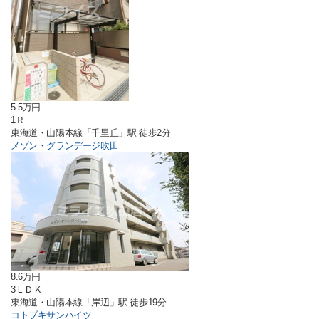
5.5万円
1Ｒ
東海道・山陽本線「千里丘」駅 徒歩2分
メゾン・グランデージ吹田
8.6万円
3ＬＤＫ
東海道・山陽本線「岸辺」駅 徒歩19分
コトブキサンハイツ