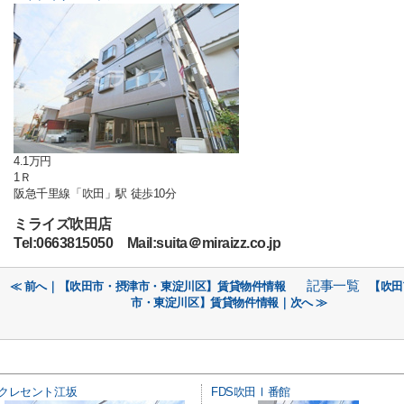
4.1万円
1Ｒ
阪急千里線「吹田」駅 徒歩10分
ミライズ吹田店
Tel:0663815050 Mail:suita＠miraizz.co.jp
記事一覧
≪ 前へ｜【吹田市・摂津市・東淀川区】賃貸物件情報
【吹田
市・東淀川区】賃貸物件情報｜次へ ≫
クレセント江坂
FDS吹田Ⅰ番館