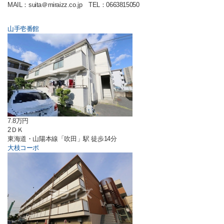
MAIL：suita＠miraizz.co.jp TEL：0663815050
山手壱番館
7.8万円
2ＤＫ
東海道・山陽本線「吹田」駅 徒歩14分
大枝コーポ