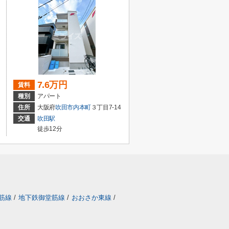
7.6万円
賃料
種別
アパート
住所
大阪府
吹田市
内本町
３丁目7-14
交通
吹田駅
徒歩12分
筋線
/
地下鉄御堂筋線
/
おおさか東線
/