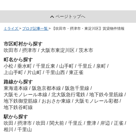
ページトップへ
ミライズ
>
ブログ記事一覧
>
【吹田市・摂津市・東淀川区】賃貸物件情報
市区町村から探す
吹田市
/
摂津市
/
大阪市東淀川区
/
茨木市
町名から探す
小松
/
垂水町
/
千里丘東
/
山手町
/
千里丘
/
泉町
/
上山手町
/
片山町
/
千里山西
/
東正雀
路線から探す
東海道本線
/
阪急京都本線
/
阪急千里線
/
大阪モノレール本線
/
北大阪急行電鉄
/
地下鉄今里筋線
/
地下鉄御堂筋線
/
おおさか東線
/
大阪モノレール彩都
/
地下鉄谷町線
駅から探す
吹田
/
摂津市
/
吹田
/
関大前
/
千里丘
/
豊津
/
岸辺
/
正雀
/
相川
/
千里山