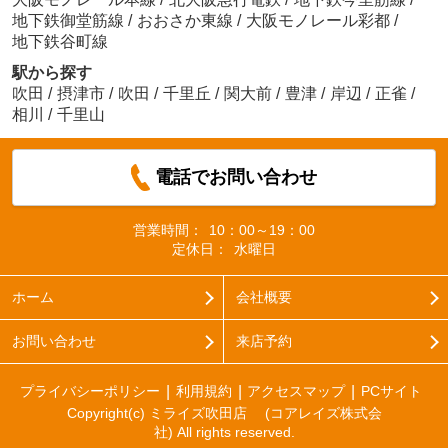
地下鉄御堂筋線
/
おおさか東線
/
大阪モノレール彩都
/
地下鉄谷町線
駅から探す
吹田
/
摂津市
/
吹田
/
千里丘
/
関大前
/
豊津
/
岸辺
/
正雀
/
相川
/
千里山
電話でお問い合わせ
営業時間：
10：00～19：00
定休日：
水曜日
ホーム
会社概要
お問い合わせ
来店予約
プライバシーポリシー
利用規約
アクセスマップ
PCサイト
Copyright(c) ミライズ吹田店 (コアレイズ株式会
社) All rights reserved.