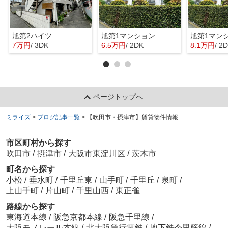
旭第2ハイツ
旭第1マンション
旭第1マン
7万円
/ 3DK
6.5万円
/ 2DK
8.1万円
/ 2
ページトップへ
ミライズ
>
ブログ記事一覧
>
【吹田市・摂津市】賃貸物件情報
市区町村から探す
吹田市
/
摂津市
/
大阪市東淀川区
/
茨木市
町名から探す
小松
/
垂水町
/
千里丘東
/
山手町
/
千里丘
/
泉町
/
上山手町
/
片山町
/
千里山西
/
東正雀
路線から探す
東海道本線
/
阪急京都本線
/
阪急千里線
/
大阪モノレール本線
/
北大阪急行電鉄
/
地下鉄今里筋線
/