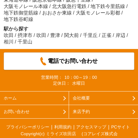
大阪モノレール本線
/
北大阪急行電鉄
/
地下鉄今里筋線
/
地下鉄御堂筋線
/
おおさか東線
/
大阪モノレール彩都
/
地下鉄谷町線
駅から探す
吹田
/
摂津市
/
吹田
/
豊津
/
関大前
/
千里丘
/
正雀
/
岸辺
/
相川
/
千里山
電話でお問い合わせ
営業時間：
10：00～19：00
定休日：
水曜日
ホーム
会社概要
お問い合わせ
来店予約
プライバシーポリシー
利用規約
アクセスマップ
PCサイト
Copyright(c) ミライズ吹田店 (コアレイズ株式会