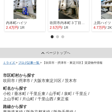
内本町ハイツ
吹田市内本町３丁目のマンション
上田ハイツ
2.4万円
/ 1R
2.5万円
/ 1R
4.7万円
/ 2K
ページトップへ
ミライズ
>
ブログ記事一覧
>
【吹田市・摂津市・東淀川区】賃貸物件情報
市区町村から探す
吹田市
/
摂津市
/
大阪市東淀川区
/
茨木市
町名から探す
小松
/
垂水町
/
千里丘東
/
山手町
/
泉町
/
千里丘
/
上山手町
/
片山町
/
千里山西
/
東正雀
路線から探す
東海道本線
/
阪急京都本線
/
阪急千里線
/