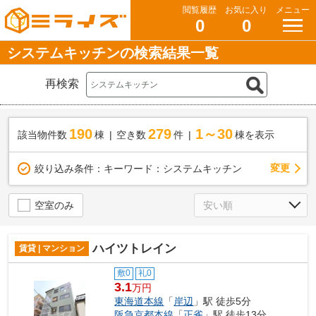
閲覧履歴
お気に入り
メニュー
0
0
システムキッチンの検索結果一覧
再検索
190
279
1～30
該当物件数
棟
空き数
件
棟を表示
変更
絞り込み条件：
キーワード：システムキッチン
空室のみ
ハイツトレイン
賃貸 | マンション
敷0
礼0
3.1
万円
東海道本線
「
岸辺
」駅 徒歩5分
阪急京都本線
「
正雀
」駅 徒歩13分