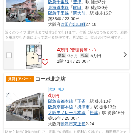
阪急千里線
「
豊津
」駅 徒歩3分
東海道本線
「
吹田
」駅 徒歩20分
阪急千里線
「
関大前
」駅 徒歩15分
築35年 / 23.00㎡
大阪府
吹田市
出口町
27-18
近くのライフ 豊津店まで徒歩2分で行けます。付近に駅が2つあるので、経路
を用途や行き先によって選べる物件です。周辺には、徒歩3分で利用できる
駅があります。もしものときの地震に...
4
万
円
(管理費等：- )
0ヶ月
5万円
敷金
礼金
1階 / 1K / 23.00㎡
コーポ北之坊
賃貸 | アパート
敷0
礼0
4
万円
阪急京都本線
「
正雀
」駅 徒歩10分
阪急京都本線
「
摂津市
」駅 徒歩13分
大阪モノレール本線
「
摂津
」駅 徒歩16分
築56年 / 25.00㎡
大阪府
摂津市
東正雀
2-24
駅から徒歩10分の物件で、電車での通勤にも便利な立地です。初期費用はカ