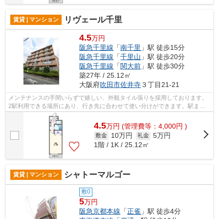
リヴェール千里
賃貸 | マンション
4.5
万円
阪急千里線
「
南千里
」駅 徒歩15分
阪急千里線
「
千里山
」駅 徒歩20分
阪急千里線
「
関大前
」駅 徒歩30分
築27年 / 25.12㎡
大阪府
吹田市
佐井寺
３丁目21-21
メンテナンスの手間いらずで嬉しい、外観タイル張りを採用しております。
2駅利用できる場所にあり、行き先に合わせて使い分けができます。駅まで
徒歩15分と、立地が魅力的な物件です。...
4.5
万
円
(管理費等：4,000円 )
10万円
5万円
敷金
礼金
1階 / 1K / 25.12㎡
シャトーマルゴー
賃貸 | マンション
敷0
5
万円
阪急京都本線
「
正雀
」駅 徒歩4分