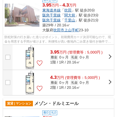
3.95
4.3
万円～
万円
東海道本線
「
吹田
」駅 徒歩20分
阪急千里線
「
関大前
」駅 徒歩23分
阪急千里線
「
千里山
」駅 徒歩21分
築29年 / 20.16㎡
大阪府
吹田市
上山手町
23-10
防犯対策の行き届いた造りがポイント。初期費用カード決済可能なので、現
金を用意する手間が省けます。利便性が高い敷地内ごみ置き場付き物件で
す。日々のごみ出しが楽できます。付近...
3.95
万
円
(管理費等：5,000円 )
0ヶ月
0ヶ月
敷金
礼金
1階 / 1R / 20.16㎡
4.3
万
円
(管理費等：5,000円 )
0ヶ月
0ヶ月
敷金
礼金
2階 / 1R / 20.16㎡
メゾン・ドルミエール
賃貸 | マンション
敷0
礼0