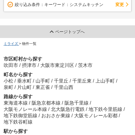
変更
絞り込み条件：
キーワード：システムキッチン
ページトップへ
ミライズ
>
物件一覧
市区町村から探す
吹田市
/
摂津市
/
大阪市東淀川区
/
茨木市
町名から探す
小松
/
垂水町
/
山手町
/
千里丘
/
千里丘東
/
上山手町
/
泉町
/
片山町
/
東正雀
/
千里山西
路線から探す
東海道本線
/
阪急京都本線
/
阪急千里線
/
大阪モノレール本線
/
北大阪急行電鉄
/
地下鉄今里筋線
/
地下鉄御堂筋線
/
おおさか東線
/
大阪モノレール彩都
/
地下鉄谷町線
駅から探す