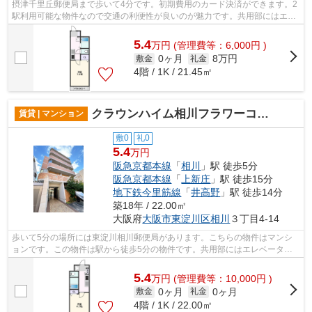
摂津千里丘郵便局まで歩いて4分です。初期費用のカード決済ができます。2
駅利用可能な物件なので交通の利便性が良いのが魅力です。共用部にはエレ
ベータ・敷地内ごみ置き場などが備わ...
5.4
万
円
(管理費等：6,000円 )
0ヶ月
8万円
敷金
礼金
4階 / 1K / 21.45㎡
クラウンハイム相川フラワーコート
賃貸 | マンション
敷0
礼0
5.4
万円
阪急京都本線
「
相川
」駅 徒歩5分
阪急京都本線
「
上新庄
」駅 徒歩15分
地下鉄今里筋線
「
井高野
」駅 徒歩14分
築18年 / 22.00㎡
大阪府
大阪市東淀川区
相川
３丁目4-14
歩いて5分の場所には東淀川相川郵便局があります。こちらの物件はマンシ
ョンです。この物件は駅から徒歩5分の物件です。共用部にはエレベータ・
敷地内ごみ置き場などが備わっておりと...
5.4
万
円
(管理費等：10,000円 )
0ヶ月
0ヶ月
敷金
礼金
4階 / 1K / 22.00㎡