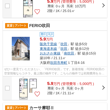
5.9
万
円
(管理費等：5,000円 )
0ヶ月
10万円
敷金
礼金
2階 / 1K / 25.01㎡
FERIO吹田
賃貸 | アパート
敷0
礼0
5.9
万円
阪急千里線
「
吹田
」駅 徒歩5分
東海道本線
「
吹田
」駅 徒歩12分
おおさか東線
「
南吹田
」駅 徒歩15分
築10年 / 21.11㎡
大阪府
吹田市
寿町
１丁目4-16
ぜひ一度見ていただきたい、「FERIO吹田」です。新着情報：FERIO吹田の
空室情報ならコチラ。最上階の物件です。こちらの物件では初期費用をカー
ドでお支払いいただけます。吹田市で新...
5.9
万
円
(管理費等：5,000円 )
0ヶ月
0ヶ月
敷金
礼金
2階 / 1K / 21.11㎡
カーサ摩耶Ⅱ
賃貸 | アパート