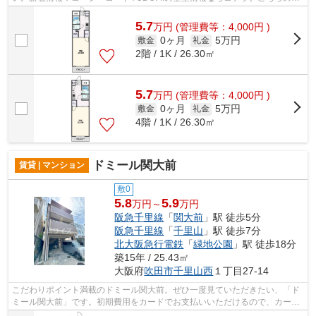
件はマンションです。遮音性が高く静か...
5.7
万
円
(管理費等：4,000円 )
0ヶ月
5万円
敷金
礼金
2階 / 1K / 26.30㎡
5.7
万
円
(管理費等：4,000円 )
0ヶ月
5万円
敷金
礼金
4階 / 1K / 26.30㎡
ドミール関大前
賃貸 | マンション
敷0
5.8
5.9
万円～
万円
阪急千里線
「
関大前
」駅 徒歩5分
阪急千里線
「
千里山
」駅 徒歩7分
北大阪急行電鉄
「
緑地公園
」駅 徒歩18分
築15年 / 25.43㎡
大阪府
吹田市
千里山西
１丁目27-14
こだわりポイント満載のドミール関大前。ぜひ一度見ていただきたい、「ド
ミール関大前」です。初期費用をカードでお支払いいただけるので、カード
で決済したい方にもおすすめです。遮...