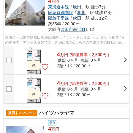
4
万円
東海道本線
「
吹田
」駅 徒歩7分
阪急京都本線
「
相川
」駅 徒歩11分
阪急千里線
「
吹田
」駅 徒歩12分
築35年 / 20.00㎡
大阪府
吹田市
高浜町
1-12
東海道・山陽本線吹田駅周辺物件：メゾン・ドルミエール。駅から徒歩7分
の物件で、アクセス良好です。周辺に駅が2つあるので電車での移動が便利
です。広々とした空間を確保できるのが...
4
万
円
(管理費等：2,500円 )
0ヶ月
0ヶ月
敷金
礼金
2階 / 1K / 20.00㎡
4
万
円
(管理費等：2,500円 )
0ヶ月
0ヶ月
敷金
礼金
2階 / 1K / 20.00㎡
ハイツハラヤマ
賃貸 | マンション
敷0
4
万円