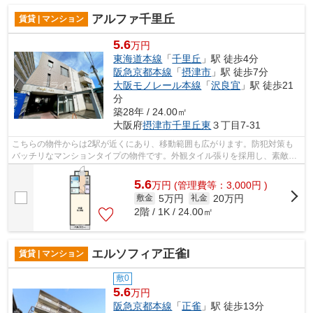
アルファ千里丘
賃貸 | マンション
5.6
万円
東海道本線
「
千里丘
」駅 徒歩4分
阪急京都本線
「
摂津市
」駅 徒歩7分
大阪モノレール本線
「
沢良宜
」駅 徒歩21
分
築28年 / 24.00㎡
大阪府
摂津市
千里丘東
３丁目7-31
こちらの物件からは2駅が近くにあり、移動範囲も広がります。防犯対策も
バッチリなマンションタイプの物件です。外観タイル張りを採用し、素敵な
見た目を演出します。安心安全な家をお...
5.6
万
円
(管理費等：3,000円 )
5万円
20万円
敷金
礼金
2階 / 1K / 24.00㎡
エルソフィア正雀I
賃貸 | マンション
敷0
5.6
万円
阪急京都本線
「
正雀
」駅 徒歩13分