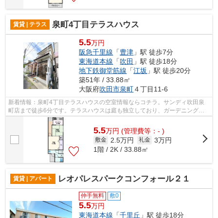
泉町4丁目テラスハウス
賃貸 | テラス
5.5
万円
阪急千里線
「
豊津
」駅 徒歩7分
東海道本線
「
吹田
」駅 徒歩18分
地下鉄御堂筋線
「
江坂
」駅 徒歩20分
築51年 / 33.88㎡
大阪府
吹田市
泉町
４丁目11-6
新着情報：泉町4丁目テラスハウスの空室情報ならコチラ。サンディ吹田泉
町店まで徒歩6分です。テラスハウスは庭も独立しており、ガーデニングな
ども楽しめます。駅から徒歩7分にある物...
5.5
万
円
(管理費等：- )
2.5万円
3万円
敷金
礼金
1階 / 2K / 33.88㎡
レオパレスパークコンフォール２１
賃貸 | アパート
仲手無料
敷0
5.5
万円
東海道本線
「
千里丘
」駅 徒歩18分