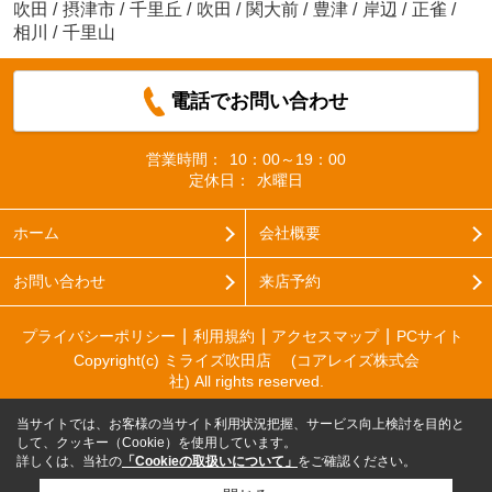
吹田
/
摂津市
/
千里丘
/
吹田
/
関大前
/
豊津
/
岸辺
/
正雀
/
相川
/
千里山
電話でお問い合わせ
営業時間：
10：00～19：00
定休日：
水曜日
ホーム
会社概要
お問い合わせ
来店予約
プライバシーポリシー
利用規約
アクセスマップ
PCサイト
Copyright(c) ミライズ吹田店 (コアレイズ株式会
社) All rights reserved.
当サイトでは、お客様の当サイト利用状況把握、サービス向上検討を目的と
して、クッキー（Cookie）を使用しています。
詳しくは、当社の
「Cookieの取扱いについて」
をご確認ください。