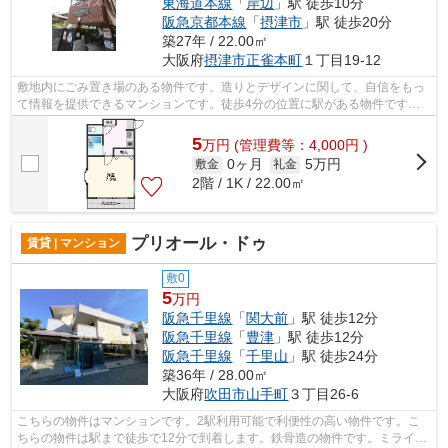
東海道本線
「
岸辺
」駅 徒歩10分
阪急京都本線
「
摂津市
」駅 徒歩20分
築27年 / 22.00㎡
大阪府
摂津市
正雀本町
１丁目19-12
敷地内にごみ置き場のある物件です。造りとデザインに関して、自信をもっ
て情報を提供できるマンションです。徒歩4分の位置に駅がある物件です。
広々とした空間を確保できるのが鉄骨造...
5
万
円
(管理費等：4,000円 )
0ヶ月
5万円
敷金
礼金
2階 / 1K / 22.00㎡
プリオール・ドゥ
賃貸 | マンション
敷0
5
万円
阪急千里線
「
関大前
」駅 徒歩12分
阪急千里線
「
豊津
」駅 徒歩12分
阪急千里線
「
千里山
」駅 徒歩24分
築36年 / 28.00㎡
大阪府
吹田市
山手町
３丁目26-6
こちらの物件はマンションです。2駅利用可能で利便性の高い物件です。こ
ちらの物件は駅まで徒歩で12分で到着します。鉄骨造の物件です。ミライズ