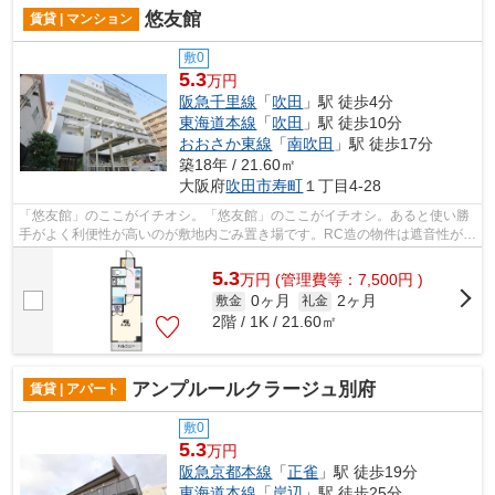
悠友館
賃貸 | マンション
敷0
5.3
万円
阪急千里線
「
吹田
」駅 徒歩4分
東海道本線
「
吹田
」駅 徒歩10分
おおさか東線
「
南吹田
」駅 徒歩17分
築18年 / 21.60㎡
大阪府
吹田市
寿町
１丁目4-28
「悠友館」のここがイチオシ。「悠友館」のここがイチオシ。あると使い勝
手がよく利便性が高いのが敷地内ごみ置き場です。RC造の物件は遮音性が非
常に高いので静かな環境を作り出せま...
5.3
万
円
(管理費等：7,500円 )
0ヶ月
2ヶ月
敷金
礼金
2階 / 1K / 21.60㎡
アンプルールクラージュ別府
賃貸 | アパート
敷0
5.3
万円
阪急京都本線
「
正雀
」駅 徒歩19分
東海道本線
「
岸辺
」駅 徒歩25分