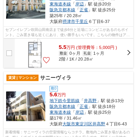
東海道本線
「
岸辺
」駅 徒歩20分
阪急京都本線
「
正雀
」駅 徒歩25分
築25年 / 20.28㎡
大阪府
摂津市
千里丘
６丁目6-37
セブンイレブン吹田山田南店まで徒歩6分と近場にコンビニがあるのもポイ
ント。ごみ置き場も近くにあり、使い勝手もいいです。こちらの物件はアパ
ートです。構造上、広々とした住空間が...
5.5
万
円
(管理費等：5,000円 )
0ヶ月
1ヶ月
敷金
礼金
2階 / 1K / 20.28㎡
サニーヴィラ
賃貸 | マンション
敷0
5.6
万円
地下鉄今里筋線
「
井高野
」駅 徒歩13分
阪急京都本線
「
正雀
」駅 徒歩18分
東海道本線
「
岸辺
」駅 徒歩25分
築17年 / 31.46㎡
大阪府
大阪市東淀川区
井高野
４丁目6-43
新着情報：サニーヴィラの空室情報ならコチラ。敷地内ごみ置き場があるの