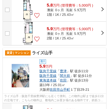
5.8
万
円
(管理費等：5,000円 )
0ヶ月
5.9万円
敷金
礼金
1階 / 1K / 25.43㎡
5.9
万
円
(管理費等：5,000円 )
0ヶ月
5.9万円
敷金
礼金
2階 / 1K / 25.43㎡
ライズ山手
賃貸 | マンション
敷0
5.9
万円
阪急千里線
「
豊津
」駅 徒歩11分
阪急千里線
「
関大前
」駅 徒歩11分
東海道本線
「
吹田
」駅 徒歩13分
築13年 / 25.01㎡
大阪府
吹田市
山手町
１丁目29-21
ライズ山手：阪急千里線豊津駅にも近くて便利。この物件は駅まで徒歩11分
の立地です。こちらの物件は、敷地内ごみ置き場のある物件です。鉄筋コン
クリートで作られた物件は耐火性が非...