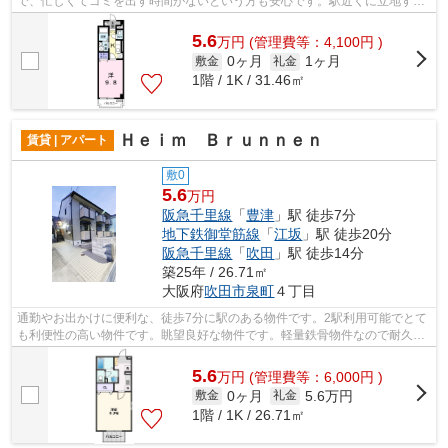
で、忙しくてゴミを出す時間がないという方も安心です。駅近くに立地する
物件で、徒歩13分程でアクセスできま...
5.6
万
円
(管理費等：4,100円 )
0ヶ月
1ヶ月
敷金
礼金
1階 / 1K / 31.46㎡
Ｈｅｉｍ Ｂｒｕｎｎｅｎ
賃貸 | アパート
敷0
5.6
万円
阪急千里線
「
豊津
」駅 徒歩7分
地下鉄御堂筋線
「
江坂
」駅 徒歩20分
阪急千里線
「
吹田
」駅 徒歩14分
築25年 / 26.71㎡
大阪府
吹田市
泉町
４丁目
通勤やお出かけに便利な、徒歩7分に駅のある物件です。2駅利用可能でとて
も利便性の高い物件です。眺望良好な物件です。軽量鉄骨物件なので耐久性
が高い物件です。阪急千里線豊津近く...
5.6
万
円
(管理費等：6,000円 )
0ヶ月
5.6万円
敷金
礼金
1階 / 1K / 26.71㎡