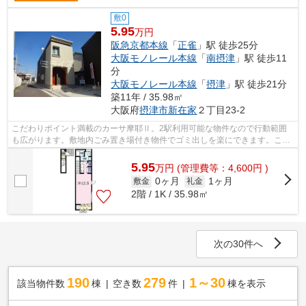
敷0
5.95
万円
阪急京都本線
「
正雀
」駅 徒歩25分
大阪モノレール本線
「
南摂津
」駅 徒歩11
分
大阪モノレール本線
「
摂津
」駅 徒歩21分
築11年 / 35.98㎡
大阪府
摂津市
新在家
２丁目23-2
こだわりポイント満載のカーサ摩耶Ⅱ。2駅利用可能な物件なので行動範囲
も広がります。敷地内ごみ置き場付き物件でゴミ出しを楽にできます。こち
らの物件はアパートです。ミライズ吹田...
5.95
万
円
(管理費等：4,600円 )
0ヶ月
1ヶ月
敷金
礼金
2階 / 1K / 35.98㎡
次の30件へ
190
279
1～30
該当物件数
棟
空き数
件
棟を表示