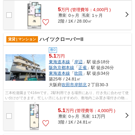
吹田店には、吹田市エリアの賃貸情報が...
5
万
円
(管理費等：4,000円 )
0ヶ月
1ヶ月
敷金
礼金
2階 / 1K / 28.00㎡
ハイツクローバーII
賃貸 | マンション
敷0
5.1
万円
東海道本線
「
岸辺
」駅 徒歩18分
阪急京都本線
「
正雀
」駅 徒歩26分
東海道本線
「
吹田
」駅 徒歩34分
築25年 / 24.81㎡
大阪府
吹田市
岸部北
２丁目30-3
三本松遊園まで416mです。2駅利用できる場所にあり、行き先に合わせて使
い分けができます。忙しい方にもおすすめの、敷地内ごみ置き場付きの物件
です。地震への揺れにも強い鉄骨造の魅...
5.1
万
円
(管理費等：4,000円 )
0ヶ月
11万円
敷金
礼金
3階 / 1K / 24.81㎡