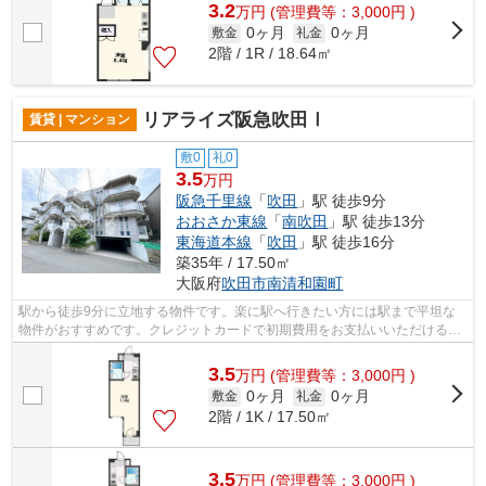
3.2
万
円
(管理費等：3,000円 )
0ヶ月
0ヶ月
敷金
礼金
2階 / 1R / 18.64㎡
リアライズ阪急吹田Ⅰ
賃貸 | マンション
敷0
礼0
3.5
万円
阪急千里線
「
吹田
」駅 徒歩9分
おおさか東線
「
南吹田
」駅 徒歩13分
東海道本線
「
吹田
」駅 徒歩16分
築35年 / 17.50㎡
大阪府
吹田市
南清和園町
駅から徒歩9分に立地する物件です。楽に駅へ行きたい方には駅まで平坦な
物件がおすすめです。クレジットカードで初期費用をお支払いいただける物
件です。災害に対する備えを考えるなら...
3.5
万
円
(管理費等：3,000円 )
0ヶ月
0ヶ月
敷金
礼金
2階 / 1K / 17.50㎡
3.5
万
円
(管理費等：3,000円 )