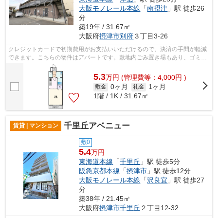
大阪モノレール本線
「
南摂津
」駅 徒歩26
分
築19年 / 31.67㎡
大阪府
摂津市
別府
３丁目3-26
クレジットカードで初期費用がお支払いいただけるので、決済の手間が軽減
できます。こちらの物件はアパートです。敷地内ごみ置き場もあり、ゴミ捨
ても楽々。軽量鉄骨アパートなので耐...
5.3
万
円
(管理費等：4,000円 )
0ヶ月
1ヶ月
敷金
礼金
1階 / 1K / 31.67㎡
千里丘アベニュー
賃貸 | マンション
敷0
5.4
万円
東海道本線
「
千里丘
」駅 徒歩5分
阪急京都本線
「
摂津市
」駅 徒歩12分
大阪モノレール本線
「
沢良宜
」駅 徒歩27
分
築38年 / 21.45㎡
大阪府
摂津市
千里丘
２丁目12-32