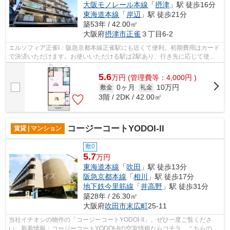
大阪モノレール本線
「
摂津
」駅 徒歩16分
東海道本線
「
岸辺
」駅 徒歩21分
築53年 / 42.00㎡
大阪府
摂津市
正雀
３丁目6-2
エルソフィア正雀I：阪急京都本線正雀駅にも近くて便利。初期費用はカード
で決済いただけます。お使いいただける駅は2駅あり、行き先に応じて使い
分けができます。自分好みの外観で選...
5.6
万
円
(管理費等：4,000円 )
0ヶ月
10万円
敷金
礼金
3階 / 2DK / 42.00㎡
コージーコートYODOI-II
賃貸 | マンション
敷0
5.7
万円
東海道本線
「
吹田
」駅 徒歩13分
阪急京都本線
「
相川
」駅 徒歩17分
地下鉄今里筋線
「
井高野
」駅 徒歩31分
築28年 / 26.30㎡
大阪府
吹田市
末広町
25-11
当社イチオシの物件の「コージーコートYODOI-II」。ぜひ一度ご覧くださ
い。新着情報：コージーコートYODOI-IIの空室情報ならコチラ。こちらの物