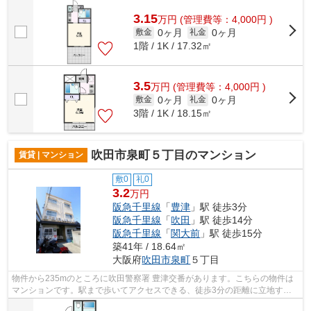
ドでお支払いいただける物件なので、...
3.15
万
円
(管理費等：4,000円 )
0ヶ月
0ヶ月
敷金
礼金
1階 / 1K / 17.32㎡
3.5
万
円
(管理費等：4,000円 )
0ヶ月
0ヶ月
敷金
礼金
3階 / 1K / 18.15㎡
吹田市泉町５丁目のマンション
賃貸 | マンション
敷0
礼0
3.2
万円
阪急千里線
「
豊津
」駅 徒歩3分
阪急千里線
「
吹田
」駅 徒歩14分
阪急千里線
「
関大前
」駅 徒歩15分
築41年 / 18.64㎡
大阪府
吹田市
泉町
５丁目
物件から235mのところに吹田警察署 豊津交番があります。こちらの物件は
マンションです。駅まで歩いてアクセスできる、徒歩3分の距離に立地する
物件です。頑強で信頼性の高い鉄骨造の...