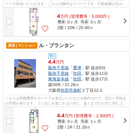
ードで決済いただけます。こちらの物件はアパートです。行動範囲が広がる
2駅利用可能な物件です。より多くの不...
4
万
円
(管理費等：5,000円 )
0ヶ月
0ヶ月
敷金
礼金
1階 / 1DK / 25.00㎡
ル・プランタン
賃貸 | マンション
敷0
4.4
万円
阪急千里線
「
豊津
」駅 徒歩8分
阪急千里線
「
吹田
」駅 徒歩11分
東海道本線
「
吹田
」駅 徒歩17分
築34年 / 21.28㎡
大阪府
吹田市
泉町
２丁目22-2
こちらは初期費用をカードでお支払いいただける物件なので、支払い手続き
の手間が省けます。ゴミ出しを楽にするために、遠くまで行かずに済むゴミ
置き場を共用部に付けています。2駅利...
4.4
万
円
(管理費等：2,000円 )
0ヶ月
1ヶ月
敷金
礼金
1階 / 1R / 21.28㎡