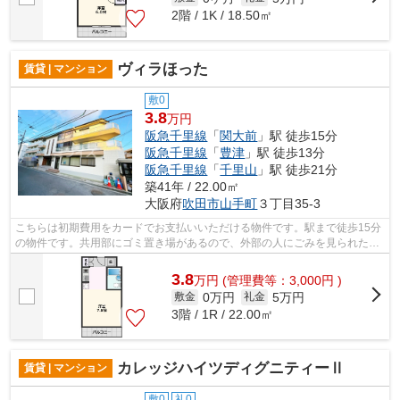
2階 / 1K / 18.50㎡
ヴィラほった
賃貸 | マンション
敷0
3.8
万円
阪急千里線
「
関大前
」駅 徒歩15分
阪急千里線
「
豊津
」駅 徒歩13分
阪急千里線
「
千里山
」駅 徒歩21分
築41年 / 22.00㎡
大阪府
吹田市
山手町
３丁目35-3
こちらは初期費用をカードでお支払いいただける物件です。駅まで徒歩15分
の物件です。共用部にゴミ置き場があるので、外部の人にごみを見られたり
持っていかれるリスクが低くなります...
3.8
万
円
(管理費等：3,000円 )
0万円
5万円
敷金
礼金
3階 / 1R / 22.00㎡
カレッジハイツディグニティーⅡ
賃貸 | マンション
敷0
礼0