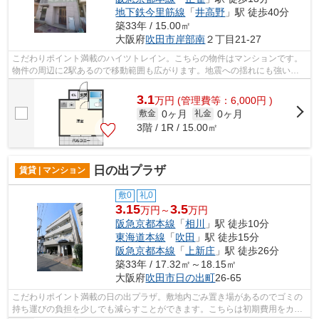
地下鉄今里筋線
「
井高野
」駅 徒歩40分
築33年 / 15.00㎡
大阪府
吹田市
岸部南
２丁目21-27
こだわりポイント満載のハイツトレイン。こちらの物件はマンションです。
物件の周辺に2駅あるので移動範囲も広がります。地震への揺れにも強い鉄
骨造の魅力。より詳しい情報や内見のご...
3.1
万
円
(管理費等：6,000円 )
0ヶ月
0ヶ月
敷金
礼金
3階 / 1R / 15.00㎡
日の出プラザ
賃貸 | マンション
敷0
礼0
3.15
3.5
万円～
万円
阪急京都本線
「
相川
」駅 徒歩10分
東海道本線
「
吹田
」駅 徒歩15分
阪急京都本線
「
上新庄
」駅 徒歩26分
築33年 / 17.32㎡～18.15㎡
大阪府
吹田市
日の出町
26-65
こだわりポイント満載の日の出プラザ。敷地内ごみ置き場があるのでゴミの
持ち運びの負担を少しでも減らすことができます。こちらは初期費用をカー