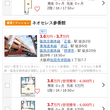
0ヶ月
0ヶ月
敷金
礼金
2階 / 1K / 17.50㎡
ネオセレス参番館
賃貸 | マンション
敷0
3.6
3.7
万円～
万円
阪急京都本線
「
正雀
」駅 徒歩2分
東海道本線
「
岸辺
」駅 徒歩5分
阪急京都本線
「
摂津市
」駅 徒歩23分
築28年 / 18.50㎡
大阪府
吹田市
岸部南
１丁目7-7
ぜひ一度見ていただきたい、「ネオセレス参番館」です。ネオセレス参番
館：阪急京都本線正雀駅にも近くて便利。こちらの物件では初期費用をカー
ドでお支払いいただけます。強度、耐震...
3.6
万
円
(管理費等：6,000円 )
0ヶ月
5万円
敷金
礼金
1階 / 1K / 18.50㎡
3.7
万
円
(管理費等：6,000円 )
0ヶ月
5万円
敷金
礼金