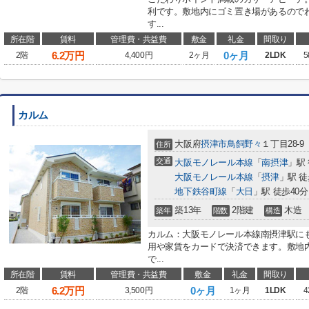
利です。敷地内にゴミ置き場があるので
す...
所在階
賃料
管理費・共益費
敷金
礼金
間取り
6.2
万円
0ヶ月
2階
4,400円
2ヶ月
2LDK
5
カルム
大阪府
摂津市
鳥飼野々
１丁目28-9
住所
交通
大阪モノレール本線
「
南摂津
」駅 
大阪モノレール本線
「
摂津
」駅 徒
地下鉄谷町線
「
大日
」駅 徒歩40分
築13年
2階建
木造
築年
階数
構造
カルム：大阪モノレール本線南摂津駅にも
用や家賃をカードで決済できます。敷地
で...
所在階
賃料
管理費・共益費
敷金
礼金
間取り
6.2
万円
0ヶ月
2階
3,500円
1ヶ月
1LDK
4