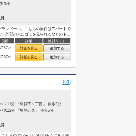
歩45分
鉄骨
グランメール。こちらの物件はアパートで
、外部の人にゴミを見られるなどのト...
面積
詳細
検討リスト
47.67㎡
詳細を見る
追加する
47.67㎡
詳細を見る
追加する
 バス11分 「鳥飼下２丁目」 停歩2分
 バス11分 「鳥飼五久」 停歩5分
鉄骨
。こちらのアパートは2駅が近くにあり便