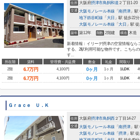
大阪府
摂津市
鳥飼和道
２丁目1-20
住所
交通
大阪モノレール本線
「
南摂津
」駅
地下鉄谷町線
「
大日
」駅 徒歩22分
大阪モノレール本線
「
大日
」駅 徒
築12年
2階建
木造
築年
階数
構造
新着情報：イリーデ摂津の空室情報なら
する、2駅利用可能な物件です。こちら
す...
所在階
賃料
管理費・共益費
敷金
礼金
間取り
6.7
万円
0ヶ月
2階
4,100円
1ヶ月
1LDK
4
6.7
万円
0ヶ月
2階
4,100円
1ヶ月
1LDK
4
Ｇｒａｃｅ Ｕ．Ｋ
大阪府
摂津市
鳥飼西
２丁目14-27
住所
交通
大阪モノレール本線
「
南摂津
」駅 
大阪モノレール本線
「
摂津
」駅 徒
地下鉄谷町線
「
大日
」駅 徒歩49分