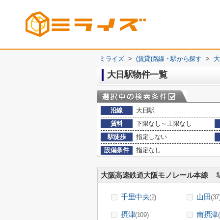
ミライズ
>
(賃貸)路線・駅から探す
>
大
大日駅物件一覧
沿線
大日駅
賃料
下限なし～上限なし
駅徒歩
指定しない
設備条件
指定なし
大阪高速鉄道大阪モノレール本線
駅
千里中央
山田
(2)
(37
摂津
南摂津
(109)