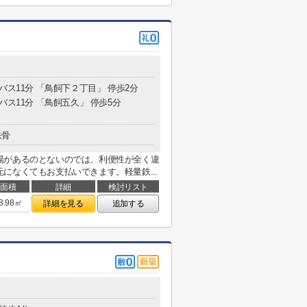
 バス11分 「鳥飼下２丁目」 停歩2分
 バス11分 「鳥飼五久」 停歩5分
鉄骨
場があるのとないのでは、利便性が全く違
になくてもお支払いできます。軽量鉄...
面積
詳細
検討リスト
8.98㎡
詳細を見る
追加する