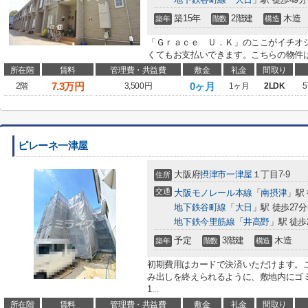
築15年
2階建
木造
築年
階数
構造
「Ｇｒａｃｅ Ｕ．Ｋ」のここがイチオ
くてもお支払いできます。こちらの物件は
所在階
賃料
管理費・共益費
敷金
礼金
間取り
7.3
万円
0ヶ月
2階
3,500円
1ヶ月
2LDK
5
ピレーネ一津屋
大阪府
摂津市
一津屋
１丁目7-9
住所
交通
大阪モノレール本線
「
南摂津
」駅 
地下鉄谷町線
「
大日
」駅 徒歩27分
地下鉄今里筋線
「
井高野
」駅 徒歩
予定
3階建
木造
築年
階数
構造
初期費用はカードで決済いただけます。
み出しを終えられるように、敷地内にゴ
1...
所在階
賃料
管理費・共益費
敷金
礼金
間取り