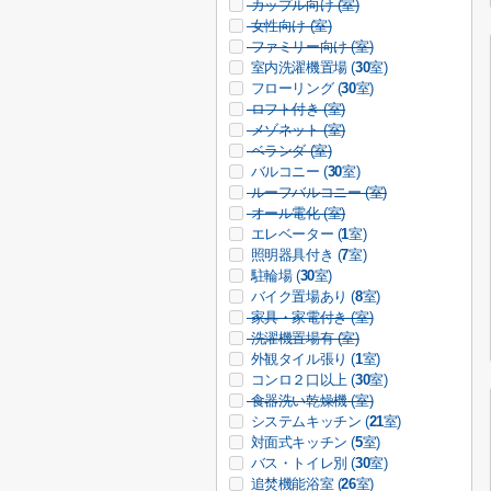
カップル向け (
室)
女性向け (
室)
ファミリー向け (
室)
室内洗濯機置場 (
30
室)
フローリング (
30
室)
ロフト付き (
室)
メゾネット (
室)
ベランダ (
室)
バルコニー (
30
室)
ルーフバルコニー (
室)
オール電化 (
室)
エレベーター (
1
室)
照明器具付き (
7
室)
駐輪場 (
30
室)
バイク置場あり (
8
室)
家具・家電付き (
室)
洗濯機置場有 (
室)
外観タイル張り (
1
室)
コンロ２口以上 (
30
室)
食器洗い乾燥機 (
室)
システムキッチン (
21
室)
対面式キッチン (
5
室)
バス・トイレ別 (
30
室)
追焚機能浴室 (
26
室)