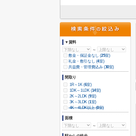
▼賃料
～
敷金・保証金なし (
25
室)
礼金・敷引なし (
4
室)
共益費・管理費込み (
30
室)
間取り
1R～1K (
6
室)
1DK～1LDK (
14
室)
2K～2LDK (
9
室)
3K～3LDK (
1
室)
4K～4LDK以上 (
0
室)
面積
～
駅からの徒歩