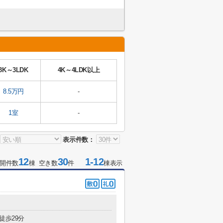
3K～3LDK
4K～4LDK以上
8.5万円
-
1室
-
表示件数：
12
30
1-12
開件数
棟 空き数
件
棟表示
徒歩29分