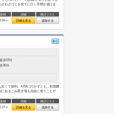
わざわざゴミを捨てに行く手間が省けま
面積
詳細
検討リスト
8.98㎡
詳細を見る
追加する
徒歩15分
歩30分
近くて便利。ATMに行かずとも、初期費
内にあるごみ置き場も自由に使うことが
面積
詳細
検討リスト
2.37㎡
詳細を見る
追加する