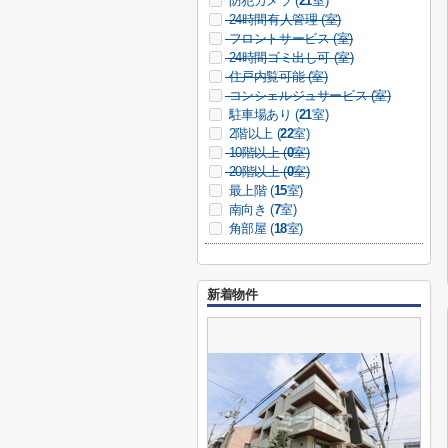
防犯カメラ (
21
室)
24時間有人管理 (
室)
フロントサービス (
室)
24時間ゴミ出し可 (
室)
住戸内覧可能 (
室)
コンシェルジュサービス (
室)
駐車場あり (
21
室)
2階以上 (
22
室)
10階以上 (
0
室)
20階以上 (
0
室)
最上階 (
15
室)
南向き (
7
室)
角部屋 (
18
室)
新着物件