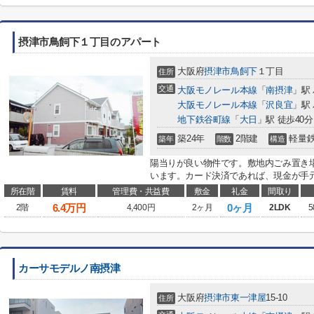
摂津市鳥飼下１丁目のアパート
大阪府
摂津市
鳥飼下
１丁目
住所
交通
大阪モノレール本線
「
南摂津
」駅
大阪モノレール本線
「
沢良宜
」駅
地下鉄谷町線
「
大日
」駅 徒歩40分
築24年
2階建
軽量
築年
階数
構造
陽当りが良い物件です。敷地内ごみ置き
います。カード決済であれば、現金が手元
所在階
賃料
管理費・共益費
敷金
礼金
間取り
6.4
万円
0ヶ月
2階
4,400円
2ヶ月
2LDK
5
カーサモデルノ南摂津
大阪府
摂津市
東一津屋
15-10
住所