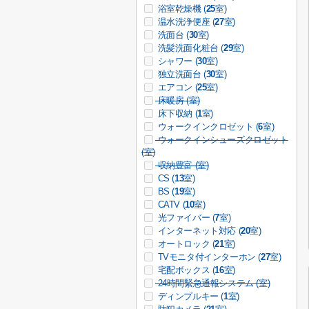
浴室乾燥機 (
25
室)
温水洗浄便座 (
27
室)
洗面台 (
30
室)
洗髪洗面化粧台 (
29
室)
シャワー (
30
室)
独立洗面台 (
30
室)
エアコン (
25
室)
床暖房 (
室)
床下収納 (
1
室)
ウォークインクロゼット (
6
室)
ウォークインシューズクロゼット
(
室)
収納豊富 (
室)
CS (
13
室)
BS (
19
室)
CATV (
10
室)
光ファイバー (
7
室)
インターネット対応 (
20
室)
オートロック (
21
室)
TVモニタ付インターホン (
27
室)
宅配ボックス (
16
室)
24時間緊急通報システム (
室)
ディンプルキー (
1
室)