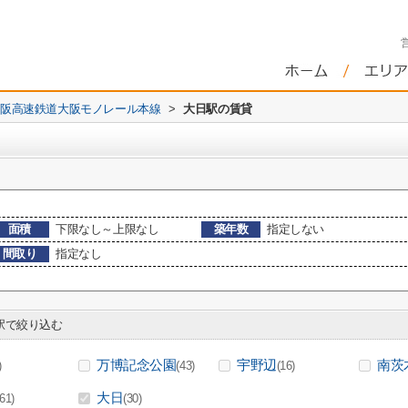
阪高速鉄道大阪モノレール本線
>
大日駅の賃貸
面積
下限なし～上限なし
築年数
指定しない
間取り
指定なし
で絞り込む
万博記念公園
宇野辺
南茨
)
(43)
(16)
大日
(61)
(30)