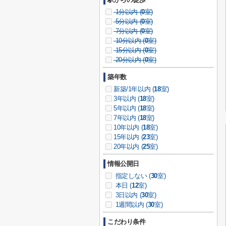
1分以内 (
0
室)
5分以内 (
0
室)
7分以内 (
0
室)
10分以内 (
0
室)
15分以内 (
0
室)
20分以内 (
0
室)
築年数
新築/1年以内 (
18
室)
3年以内 (
18
室)
5年以内 (
18
室)
7年以内 (
18
室)
10年以内 (
18
室)
15年以内 (
23
室)
20年以内 (
25
室)
情報公開日
指定しない (
30
室)
本日 (
12
室)
3日以内 (
30
室)
1週間以内 (
30
室)
こだわり条件