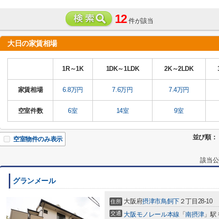
12
件が該当
大日の家賃相場
1R～1K
1DK～1LDK
2K～2LDK
家賃相場
6.8万円
7.6万円
7.4万円
空室件数
6室
14室
9室
並び順：
空室物件のみ表示
該当公
グランメール
大阪府
摂津市
鳥飼下
２丁目28-10
住所
交通
大阪モノレール本線
「
南摂津
」駅 