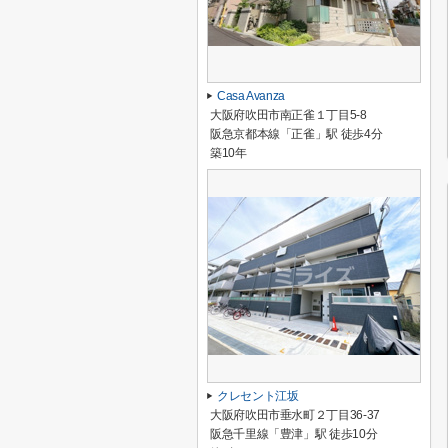
Casa Avanza
大阪府吹田市南正雀１丁目5-8
阪急京都本線「正雀」駅 徒歩4分
築10年
クレセント江坂
大阪府吹田市垂水町２丁目36-37
阪急千里線「豊津」駅 徒歩10分