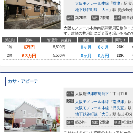
大阪モノレール本線
「
摂津
」駅 徒
地下鉄谷町線
「
大日
」駅 徒歩45分
築29年
2階建
軽量
築年
階数
構造
大阪モノレール本線南摂津駅周辺物件：
す。建物の共用部にゴミ置き場があるので
所在階
賃料
管理費・共益費
敷金
礼金
間取り
6
万円
0ヶ月
0ヶ月
1階
5,500円
2DK
6.3
万円
0ヶ月
0万円
2階
5,500円
2DK
カサ・アビーテ
大阪府
摂津市
鳥飼下
１丁目11-6
住所
交通
大阪モノレール本線
「
南摂津
」駅
大阪モノレール本線
「
沢良宜
」駅
地下鉄谷町線
「
大日
」駅 徒歩40分
築24年
2階建
軽量
築年
階数
構造
こだわりポイント満載のカサ・アビーテ