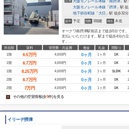
交通
大阪モノレール本線
「
南摂津
」駅
大阪モノレール本線
「
摂津
」駅 徒
地下鉄谷町線
「
大日
」駅 徒歩32分
予定
3階建
木造
築年
階数
構造
オークワ南摂津駅前店まで徒歩5分です
支払いいただけます。駅まで徒歩4分の
す。...
所在階
賃料
管理費・共益費
敷金
礼金
間取り
6.5
万円
0ヶ月
1階
4,000円
1ヶ月
1K
6.7
万円
0ヶ月
1階
4,000円
1ヶ月
1K
8.25
万円
0ヶ月
1階
4,000円
1ヶ月
1LDK
6.7
万円
0ヶ月
2階
4,000円
1ヶ月
1K
7
万円
0ヶ月
2階
4,000円
1ヶ月
1K
その他の空室情報(全
9
件)を見る
+
イリーデ摂津