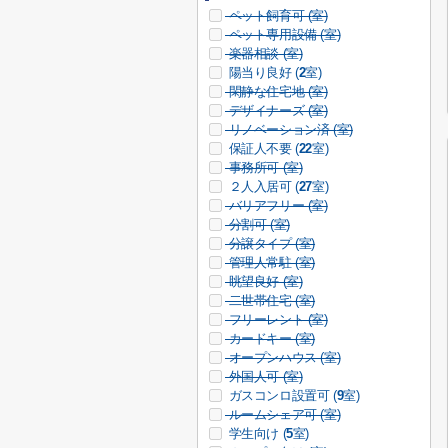
ペット飼育可 (
室)
ペット専用設備 (
室)
楽器相談 (
室)
陽当り良好 (
2
室)
閑静な住宅地 (
室)
デザイナーズ (
室)
リノベーション済 (
室)
保証人不要 (
22
室)
事務所可 (
室)
２人入居可 (
27
室)
バリアフリー (
室)
分割可 (
室)
分譲タイプ (
室)
管理人常駐 (
室)
眺望良好 (
室)
二世帯住宅 (
室)
フリーレント (
室)
カードキー (
室)
オープンハウス (
室)
外国人可 (
室)
ガスコンロ設置可 (
9
室)
ルームシェア可 (
室)
学生向け (
5
室)