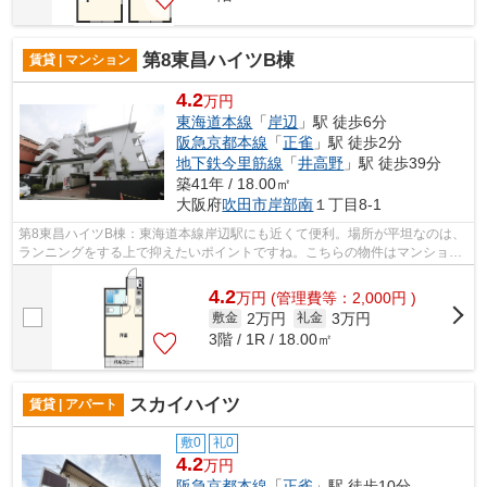
第8東昌ハイツB棟
賃貸 | マンション
4.2
万円
東海道本線
「
岸辺
」駅 徒歩6分
阪急京都本線
「
正雀
」駅 徒歩2分
地下鉄今里筋線
「
井高野
」駅 徒歩39分
築41年 / 18.00㎡
大阪府
吹田市
岸部南
１丁目8-1
第8東昌ハイツB棟：東海道本線岸辺駅にも近くて便利。場所が平坦なのは、
ランニングをする上で抑えたいポイントですね。こちらの物件はマンション
です。共用部には敷地内ごみ置き場・...
4.2
万
円
(管理費等：2,000円 )
2万円
3万円
敷金
礼金
3階 / 1R / 18.00㎡
スカイハイツ
賃貸 | アパート
敷0
礼0
4.2
万円
阪急京都本線
「
正雀
」駅 徒歩10分