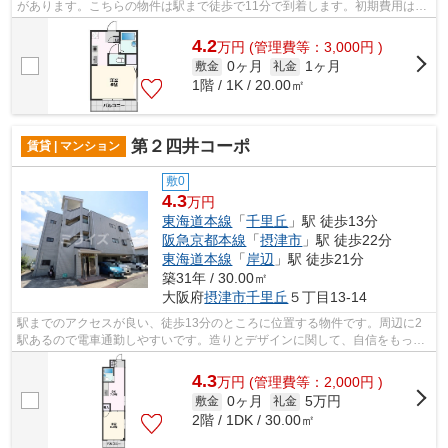
があります。こちらの物件は駅まで徒歩で11分で到着します。初期費用はカ
ードで決済いただけます。摂津市にある...
4.2
万
円
(管理費等：3,000円 )
0ヶ月
1ヶ月
敷金
礼金
1階 / 1K / 20.00㎡
第２四井コーポ
賃貸 | マンション
敷0
4.3
万円
東海道本線
「
千里丘
」駅 徒歩13分
阪急京都本線
「
摂津市
」駅 徒歩22分
東海道本線
「
岸辺
」駅 徒歩21分
築31年 / 30.00㎡
大阪府
摂津市
千里丘
５丁目13-14
駅までのアクセスが良い、徒歩13分のところに位置する物件です。周辺に2
駅あるので電車通勤しやすいです。造りとデザインに関して、自信をもって
情報を提供できるマンションです。地震...
4.3
万
円
(管理費等：2,000円 )
0ヶ月
5万円
敷金
礼金
2階 / 1DK / 30.00㎡