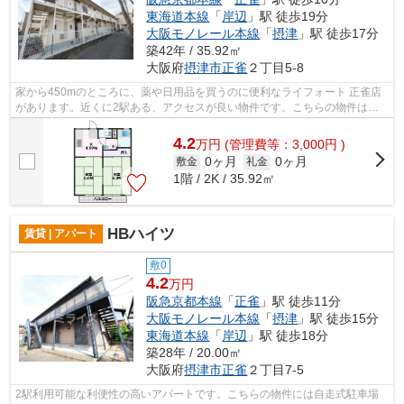
東海道本線
「
岸辺
」駅 徒歩19分
大阪モノレール本線
「
摂津
」駅 徒歩17分
築42年 / 35.92㎡
大阪府
摂津市
正雀
２丁目5-8
家から450mのところに、薬や日用品を買うのに便利なライフォート 正雀店
があります。近くに2駅ある、アクセスが良い物件です。こちらの物件はア
パートです。大きな地震の対策になる軽...
4.2
万
円
(管理費等：3,000円 )
0ヶ月
0ヶ月
敷金
礼金
1階 / 2K / 35.92㎡
HBハイツ
賃貸 | アパート
敷0
4.2
万円
阪急京都本線
「
正雀
」駅 徒歩11分
大阪モノレール本線
「
摂津
」駅 徒歩15分
東海道本線
「
岸辺
」駅 徒歩18分
築28年 / 20.00㎡
大阪府
摂津市
正雀
２丁目7-5
2駅利用可能な利便性の高いアパートです。こちらの物件には自走式駐車場