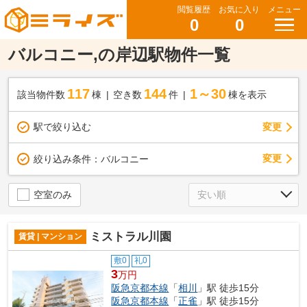
閲覧履歴
お気に入り
メニュー
0
0
バルコニー,の岸辺駅物件一覧
117
144
1～30
該当物件数
棟
空き数
件
棟を表示
駅で絞り込む
変更
変更
絞り込み条件：
バルコニー
空室のみ
ミストラル川園
賃貸 | マンション
敷0
礼0
3
万円
阪急京都本線
「
相川
」駅 徒歩15分
阪急京都本線
「
正雀
」駅 徒歩15分