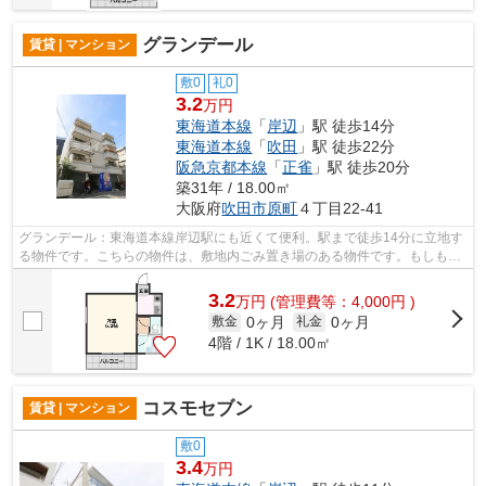
グランデール
賃貸 | マンション
敷0
礼0
3.2
万円
東海道本線
「
岸辺
」駅 徒歩14分
東海道本線
「
吹田
」駅 徒歩22分
阪急京都本線
「
正雀
」駅 徒歩20分
築31年 / 18.00㎡
大阪府
吹田市
原町
４丁目22-41
グランデール：東海道本線岸辺駅にも近くて便利。駅まで徒歩14分に立地す
る物件です。こちらの物件は、敷地内ごみ置き場のある物件です。もしもの
ときの地震にも心強い鉄骨造物件。ミ...
3.2
万
円
(管理費等：4,000円 )
0ヶ月
0ヶ月
敷金
礼金
4階 / 1K / 18.00㎡
コスモセブン
賃貸 | マンション
敷0
3.4
万円