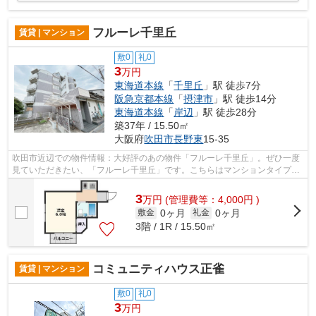
フルーレ千里丘
賃貸 | マンション
敷0
礼0
3
万円
東海道本線
「
千里丘
」駅 徒歩7分
阪急京都本線
「
摂津市
」駅 徒歩14分
東海道本線
「
岸辺
」駅 徒歩28分
築37年 / 15.50㎡
大阪府
吹田市
長野東
15-35
吹田市近辺での物件情報：大好評のあの物件「フルーレ千里丘」。ぜひ一度
見ていただきたい、「フルーレ千里丘」です。こちらはマンションタイプに
なります。耐火、耐震性の高い鉄筋コ...
3
万
円
(管理費等：4,000円 )
0ヶ月
0ヶ月
敷金
礼金
3階 / 1R / 15.50㎡
コミュニティハウス正雀
賃貸 | マンション
敷0
礼0
3
万円