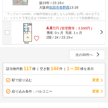
築19年 / 23.19㎡
大阪府
吹田市
長野西
13-28
「アンプルールmille」の物件情報をお探しならお気軽にお問い合わせ下さ
い。イズミヤ 千里丘店まで434mです。クレジットカードで初期費用をお支
払いいただける物件です。大きな地震の...
4.8
万
円
(管理費等：3,500円 )
0ヶ月
1ヶ月
敷金
礼金
2階 / 1K / 23.19㎡
次の30件へ
117
144
1～30
該当物件数
棟
空き数
件
棟を表示
駅で絞り込む
変更
変更
絞り込み条件：
バルコニー