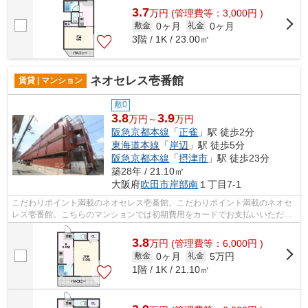
3.7
万
円
(管理費等：3,000円 )
0ヶ月
0ヶ月
敷金
礼金
3階 / 1K / 23.00㎡
ネオセレス壱番館
賃貸 | マンション
敷0
3.8
3.9
万円～
万円
阪急京都本線
「
正雀
」駅 徒歩2分
東海道本線
「
岸辺
」駅 徒歩5分
阪急京都本線
「
摂津市
」駅 徒歩23分
築28年 / 21.10㎡
大阪府
吹田市
岸部南
１丁目7-1
こだわりポイント満載のネオセレス壱番館。こだわりポイント満載のネオセ
レス壱番館。こちらのマンションでは初期費用をカードでお支払いいただけ
ます。高い信頼性が魅力の鉄骨造建築...
3.8
万
円
(管理費等：6,000円 )
0ヶ月
5万円
敷金
礼金
1階 / 1K / 21.10㎡