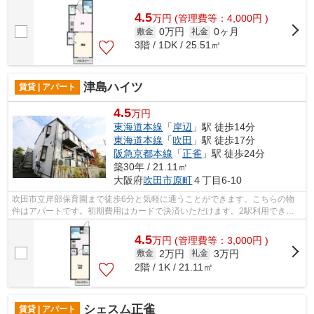
でお支払いいただけます。高い信頼性が...
4.5
万
円
(管理費等：4,000円 )
0万円
0ヶ月
敷金
礼金
3階 / 1DK / 25.51㎡
津島ハイツ
賃貸 | アパート
4.5
万円
東海道本線
「
岸辺
」駅 徒歩14分
東海道本線
「
吹田
」駅 徒歩17分
阪急京都本線
「
正雀
」駅 徒歩24分
築30年 / 21.11㎡
大阪府
吹田市
原町
４丁目6-10
吹田市立岸部保育園まで徒歩6分と気軽に通うことができます。こちらの物
件はアパートです。初期費用はカードで決済いただけます。2駅利用できる
場所にあり、行き先に合わせて使い分け...
4.5
万
円
(管理費等：3,000円 )
2万円
3万円
敷金
礼金
2階 / 1K / 21.11㎡
シェスム正雀
賃貸 | アパート