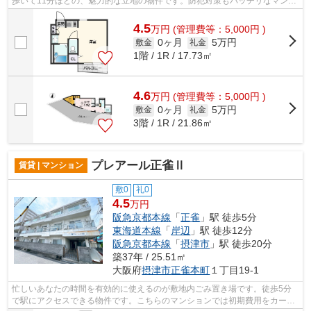
歩いて11分ほどの、魅力的な立地の物件です。防犯対策もバッチリなマンシ
ョンタイプの物件です。安全面を気にす...
4.5
万
円
(管理費等：5,000円 )
0ヶ月
5万円
敷金
礼金
1階 / 1R / 17.73㎡
4.6
万
円
(管理費等：5,000円 )
0ヶ月
5万円
敷金
礼金
3階 / 1R / 21.86㎡
プレアール正雀Ⅱ
賃貸 | マンション
敷0
礼0
4.5
万円
阪急京都本線
「
正雀
」駅 徒歩5分
東海道本線
「
岸辺
」駅 徒歩12分
阪急京都本線
「
摂津市
」駅 徒歩20分
築37年 / 25.51㎡
大阪府
摂津市
正雀本町
１丁目19-1
忙しいあなたの時間を有効的に使えるのが敷地内ごみ置き場です。徒歩5分
で駅にアクセスできる物件です。こちらのマンションでは初期費用をカード