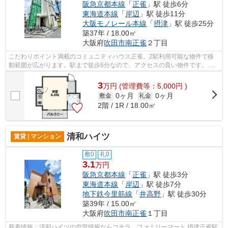
阪急京都本線
「
正雀
」駅 徒歩6分
東海道本線
「
岸辺
」駅 徒歩11分
大阪モノレール本線
「
摂津
」駅 徒歩25分
築37年 / 18.00㎡
大阪府
吹田市
南正雀
２丁目
こだわりポイント満載のコミュニティハウス正雀。2駅利用可能な物件で移
動範囲が広がります。駅まで徒歩6分なので、アクセスの良い物件です。遮
音性も高いRC構造の物件。より多くの不...
3
万
円
(管理費等：5,000円 )
0ヶ月
0ヶ月
敷金
礼金
2階 / 1R / 18.00㎡
清和ハイツ
賃貸 | マンション
敷0
礼0
3.1
万円
阪急京都本線
「
正雀
」駅 徒歩3分
東海道本線
「
岸辺
」駅 徒歩7分
地下鉄今里筋線
「
井高野
」駅 徒歩30分
築39年 / 15.00㎡
大阪府
吹田市
南正雀
１丁目
新着情報：清和ハイツの空室情報ならコチラ。ファミリーマート 摂津正雀駅