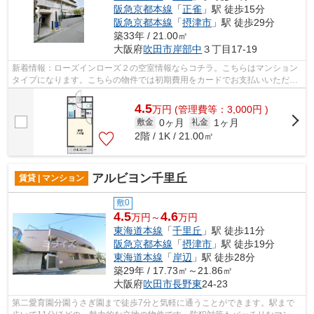
阪急京都本線
「
正雀
」駅 徒歩15分
阪急京都本線
「
摂津市
」駅 徒歩29分
築33年 / 21.00㎡
大阪府
吹田市
岸部中
３丁目17-19
新着情報：ローズインローズ２の空室情報ならコチラ。こちらはマンション
タイプになります。こちらの物件では初期費用をカードでお支払いいただけ
ます。防音効果や耐火性の高い鉄筋コ...
4.5
万
円
(管理費等：3,000円 )
0ヶ月
1ヶ月
敷金
礼金
2階 / 1K / 21.00㎡
アルビヨン千里丘
賃貸 | マンション
敷0
4.5
4.6
万円～
万円
東海道本線
「
千里丘
」駅 徒歩11分
阪急京都本線
「
摂津市
」駅 徒歩19分
東海道本線
「
岸辺
」駅 徒歩28分
築29年 / 17.73㎡～21.86㎡
大阪府
吹田市
長野東
24-23
第二愛育園分園うさぎ園まで徒歩7分と気軽に通うことができます。駅まで