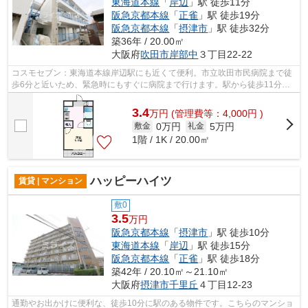
東海道本線
「
岸辺
」駅 徒歩11分
阪急京都本線
「
正雀
」駅 徒歩19分
阪急京都本線
「
摂津市
」駅 徒歩32分
築36年 / 20.00㎡
大阪府
吹田市
岸部中
３丁目22-22
コスモセブン：東海道本線岸辺駅にも近くて便利。市立吹田市民病院まで徒
歩6分と近いため、緊急時にもすぐに病院まで行けます。駅から徒歩11分の
ところにある物件はいかがでしょうか。...
3.4
万
円
(管理費等：4,000円 )
0万円
5万円
敷金
礼金
1階 / 1K / 20.00㎡
ハッピーハイツ
賃貸 | マンション
敷0
3.5
万円
阪急京都本線
「
摂津市
」駅 徒歩10分
東海道本線
「
岸辺
」駅 徒歩15分
阪急京都本線
「
正雀
」駅 徒歩18分
築42年 / 20.10㎡～21.10㎡
大阪府
摂津市
千里丘
４丁目12-23
通勤やお出かけに便利な、徒歩10分に駅のある物件です。こちらのマンショ