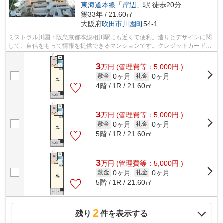
東海道本線
「
岸辺
」駅 徒歩20分
築33年 / 21.60㎡
大阪府
吹田市
川園町
54-1
ミストラル川園：阪急京都本線相川駅にも近くて便利。造りとデザインに関
して、自信をもって情報を提供できるマンションです。クレジットカードで
初期費用がお支払いいただけるので、...
3
万
円
(管理費等：5,000円 )
0ヶ月
0ヶ月
敷金
礼金
4階 / 1R / 21.60㎡
3
万
円
(管理費等：5,000円 )
0ヶ月
0ヶ月
敷金
礼金
5階 / 1R / 21.60㎡
3
万
円
(管理費等：5,000円 )
0ヶ月
0ヶ月
敷金
礼金
5階 / 1R / 21.60㎡
2
残り
件を表示する