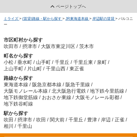
ページトップへ
ミライズ
>
(賃貸)路線・駅から探す
>
JR東海道本線
>
岸辺駅の賃貸
>
バルコニ
ー
市区町村から探す
吹田市
/
摂津市
/
大阪市東淀川区
/
茨木市
町名から探す
小松
/
垂水町
/
山手町
/
千里丘
/
千里丘東
/
泉町
/
上山手町
/
片山町
/
千里山西
/
東正雀
路線から探す
東海道本線
/
阪急京都本線
/
阪急千里線
/
大阪モノレール本線
/
北大阪急行電鉄
/
地下鉄今里筋線
/
地下鉄御堂筋線
/
おおさか東線
/
大阪モノレール彩都
/
地下鉄谷町線
駅から探す
吹田
/
摂津市
/
吹田
/
関大前
/
千里丘
/
豊津
/
岸辺
/
正雀
/
相川
/
千里山