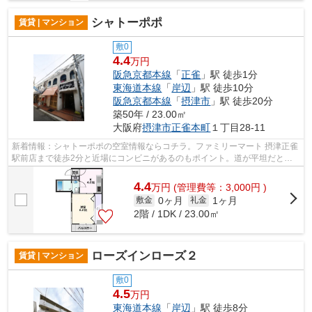
シャトーポポ
賃貸 | マンション
敷0
4.4
万円
阪急京都本線
「
正雀
」駅 徒歩1分
東海道本線
「
岸辺
」駅 徒歩10分
阪急京都本線
「
摂津市
」駅 徒歩20分
築50年 / 23.00㎡
大阪府
摂津市
正雀本町
１丁目28-11
新着情報：シャトーポポの空室情報ならコチラ。ファミリーマート 摂津正雀
駅前店まで徒歩2分と近場にコンビニがあるのもポイント。道が平坦だと買
い物も快適にできますね。鉄筋コンク...
4.4
万
円
(管理費等：3,000円 )
0ヶ月
1ヶ月
敷金
礼金
2階 / 1DK / 23.00㎡
ローズインローズ２
賃貸 | マンション
敷0
4.5
万円
東海道本線
「
岸辺
」駅 徒歩8分