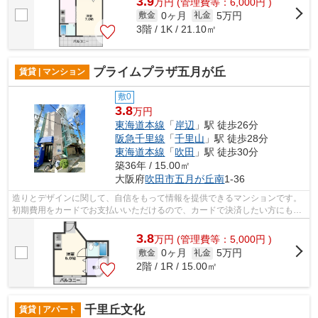
3.9
万
円
(管理費等：6,000円 )
0ヶ月
5万円
敷金
礼金
3階 / 1K / 21.10㎡
プライムプラザ五月が丘
賃貸 | マンション
敷0
3.8
万円
東海道本線
「
岸辺
」駅 徒歩26分
阪急千里線
「
千里山
」駅 徒歩28分
東海道本線
「
吹田
」駅 徒歩30分
築36年 / 15.00㎡
大阪府
吹田市
五月が丘南
1-36
造りとデザインに関して、自信をもって情報を提供できるマンションです。
初期費用をカードでお支払いいただけるので、カードで決済したい方にもお
すすめです。敷地内ごみ置き場がある...
3.8
万
円
(管理費等：5,000円 )
0ヶ月
5万円
敷金
礼金
2階 / 1R / 15.00㎡
千里丘文化
賃貸 | アパート