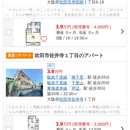
大阪府
吹田市
岸部南
１丁目6-18
「ナポレオン一世」のここがイチオシ。「ナポレオン一世」のここがイチオ
シ。こちらの物件はマンションです。安全面を気にする方、まずは鉄骨造を
ご検討されてみませんか。ミライズ吹...
3.9
万
円
(管理費等：4,000円 )
0ヶ月
0ヶ月
敷金
礼金
3階 / 1K / 19.00㎡
吹田市佐井寺１丁目のアパート
賃貸 | アパート
敷0
3.9
万円
阪急千里線
「
南千里
」駅 徒歩28分
阪急千里線
「
千里山
」駅 徒歩20分
東海道本線
「
岸辺
」駅 徒歩30分
築33年 / 32.00㎡
大阪府
吹田市
佐井寺
１丁目
こだわりポイント満載の信和コーポ。こだわりポイント満載の信和コーポ。
こちらの物件はアパートです。鉄骨造なら、耐久性や耐震性が高いので住ん
でで安心です。ミライズ吹田店では阪...
3.9
万
円
(管理費等：3,000円 )
0ヶ月
12万円
敷金
礼金