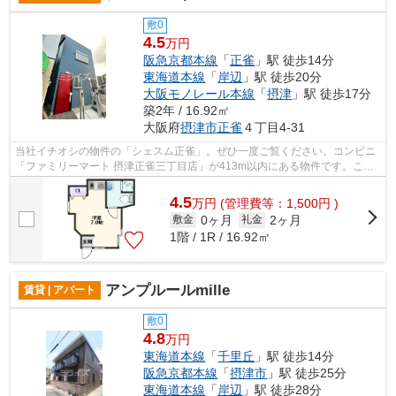
敷0
4.5
万円
阪急京都本線
「
正雀
」駅 徒歩14分
東海道本線
「
岸辺
」駅 徒歩20分
大阪モノレール本線
「
摂津
」駅 徒歩17分
築2年 / 16.92㎡
大阪府
摂津市
正雀
４丁目4-31
当社イチオシの物件の「シェスム正雀」。ぜひ一度ご覧ください。コンビニ
「ファミリーマート 摂津正雀三丁目店」が413m以内にある物件です。この
物件は内観も綺麗で設備も充実した、20...
4.5
万
円
(管理費等：1,500円 )
0ヶ月
2ヶ月
敷金
礼金
1階 / 1R / 16.92㎡
アンプルールmille
賃貸 | アパート
敷0
4.8
万円
東海道本線
「
千里丘
」駅 徒歩14分
阪急京都本線
「
摂津市
」駅 徒歩25分
東海道本線
「
岸辺
」駅 徒歩28分