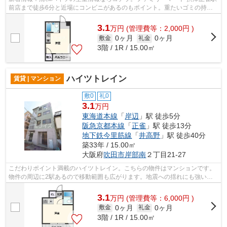
前店まで徒歩6分と近場にコンビニがあるのもポイント。重たいゴミの持ち
運びがしやすく、敷地内にごみ置き場...
3.1
万
円
(管理費等：2,000円 )
0ヶ月
0ヶ月
敷金
礼金
3階 / 1R / 15.00㎡
ハイツトレイン
賃貸 | マンション
敷0
礼0
3.1
万円
東海道本線
「
岸辺
」駅 徒歩5分
阪急京都本線
「
正雀
」駅 徒歩13分
地下鉄今里筋線
「
井高野
」駅 徒歩40分
築33年 / 15.00㎡
大阪府
吹田市
岸部南
２丁目21-27
こだわりポイント満載のハイツトレイン。こちらの物件はマンションです。
物件の周辺に2駅あるので移動範囲も広がります。地震への揺れにも強い鉄
骨造の魅力。より詳しい情報や内見のご...
3.1
万
円
(管理費等：6,000円 )
0ヶ月
0ヶ月
敷金
礼金
3階 / 1R / 15.00㎡