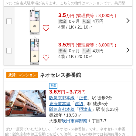
ンには自走式駐車場があります。こちらの物件はマンションです。共用部に
は敷地内ごみ置き場・エレベータなど...
3.5
万
円
(管理費等：3,000円 )
0ヶ月
4万円
敷金
礼金
4階 / 1K / 21.10㎡
3.5
万
円
(管理費等：3,000円 )
0ヶ月
4万円
敷金
礼金
4階 / 1K / 20.10㎡
ネオセレス参番館
賃貸 | マンション
敷0
3.6
3.7
万円～
万円
阪急京都本線
「
正雀
」駅 徒歩2分
東海道本線
「
岸辺
」駅 徒歩5分
阪急京都本線
「
摂津市
」駅 徒歩23分
築28年 / 18.50㎡
大阪府
吹田市
岸部南
１丁目7-7
ぜひ一度見ていただきたい、「ネオセレス参番館」です。ネオセレス参番
館：阪急京都本線正雀駅にも近くて便利。こちらの物件では初期費用をカー