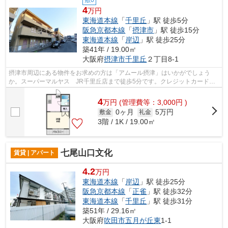
4
万円
東海道本線
「
千里丘
」駅 徒歩5分
阪急京都本線
「
摂津市
」駅 徒歩15分
東海道本線
「
岸辺
」駅 徒歩25分
築41年 / 19.00㎡
大阪府
摂津市
千里丘
２丁目8-1
摂津市周辺にある物件をお求めの方は「アムール摂津」はいかがでしょう
か。スーパーマルヤス JR千里丘店まで徒歩5分です。クレジットカードで
初期費用をお支払いいただける物件です。...
4
万
円
(管理費等：3,000円 )
0ヶ月
5万円
敷金
礼金
3階 / 1K / 19.00㎡
七尾山口文化
賃貸 | アパート
4.2
万円
東海道本線
「
岸辺
」駅 徒歩25分
阪急京都本線
「
正雀
」駅 徒歩32分
東海道本線
「
千里丘
」駅 徒歩31分
築51年 / 29.16㎡
大阪府
吹田市
五月が丘東
1-1