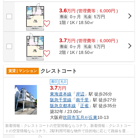
ドでお支払いいただけます。強度、耐震...
3.6
万
円
(管理費等：6,000円 )
0ヶ月
5万円
敷金
礼金
1階 / 1K / 18.50㎡
3.7
万
円
(管理費等：6,000円 )
0ヶ月
5万円
敷金
礼金
2階 / 1K / 18.50㎡
クレストコート
賃貸 | マンション
敷0
礼0
3.7
万円
東海道本線
「
岸辺
」駅 徒歩26分
阪急千里線
「
南千里
」駅 徒歩27分
阪急京都本線
「
正雀
」駅 徒歩35分
築32年 / 23.00㎡
大阪府
吹田市
五月が丘東
10-13
新着情報：クレストコートの空室情報ならコチラ。新着情報：クレストコー
トの空室情報ならコチラ。2駅利用可能な物件で目的地に応じて路線を選ぶ
ことができます。安全面を気にする方、...