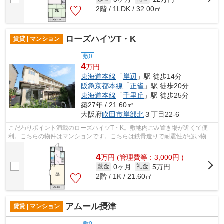
2階 / 1LDK / 32.00㎡
ローズハイツT・K
賃貸 | マンション
敷0
4
万円
東海道本線
「
岸辺
」駅 徒歩14分
阪急京都本線
「
正雀
」駅 徒歩20分
東海道本線
「
千里丘
」駅 徒歩25分
築27年 / 21.60㎡
大阪府
吹田市
岸部北
３丁目22-6
こだわりポイント満載のローズハイツT・K。敷地内ごみ置き場が近くて便
利。こちらの物件はマンションです。こちらは鉄骨造りで耐震性が強い物件
です。ミライズ吹田店でお客様の希望す...
4
万
円
(管理費等：3,000円 )
0ヶ月
5万円
敷金
礼金
2階 / 1K / 21.60㎡
アムール摂津
賃貸 | マンション
敷0