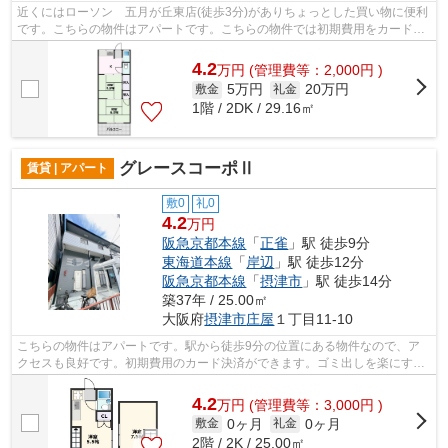
近くにはローソン 五月が丘東店(徒歩3分)がありちょっとした買い物に便利
です。こちらの物件はアパートです。こちらの物件では初期費用をカードで
お支払いいただけます。敷地内ごみ置...
4.2
万
円
(管理費等：2,000円 )
5万円
20万円
敷金
礼金
1階 / 2DK / 29.16㎡
グレースコーポⅡ
賃貸 | アパート
敷0
礼0
4.2
万円
阪急京都本線
「
正雀
」駅 徒歩9分
東海道本線
「
岸辺
」駅 徒歩12分
阪急京都本線
「
摂津市
」駅 徒歩14分
築37年 / 25.00㎡
大阪府
摂津市
庄屋
１丁目11-10
こちらの物件はアパートです。駅から徒歩9分の位置にある物件なので、ア
クセスも良好です。初期費用のカード決済ができます。ゴミ出しを楽にする
ために、遠くまで行かずに済むゴミ置き...
4.2
万
円
(管理費等：3,000円 )
0ヶ月
0ヶ月
敷金
礼金
2階 / 2K / 25.00㎡