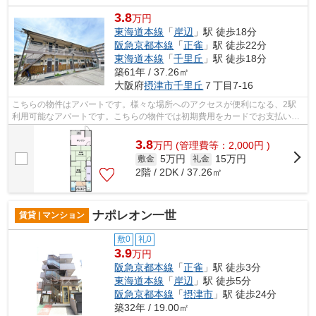
3.8
万円
東海道本線
「
岸辺
」駅 徒歩18分
阪急京都本線
「
正雀
」駅 徒歩22分
東海道本線
「
千里丘
」駅 徒歩18分
築61年 / 37.26㎡
大阪府
摂津市
千里丘
７丁目7-16
こちらの物件はアパートです。様々な場所へのアクセスが便利になる、2駅
利用可能なアパートです。こちらの物件では初期費用をカードでお支払いい
ただけます。最上階のアパートです。ご...
3.8
万
円
(管理費等：2,000円 )
5万円
15万円
敷金
礼金
2階 / 2DK / 37.26㎡
ナポレオン一世
賃貸 | マンション
敷0
礼0
3.9
万円
阪急京都本線
「
正雀
」駅 徒歩3分
東海道本線
「
岸辺
」駅 徒歩5分
阪急京都本線
「
摂津市
」駅 徒歩24分
築32年 / 19.00㎡