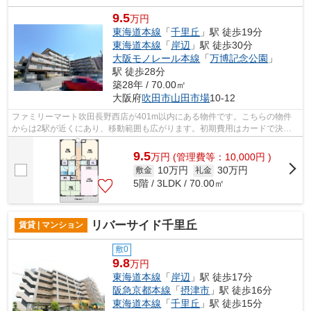
9.5
万円
東海道本線
「
千里丘
」駅 徒歩19分
東海道本線
「
岸辺
」駅 徒歩30分
大阪モノレール本線
「
万博記念公園
」
駅 徒歩28分
築28年 / 70.00㎡
大阪府
吹田市
山田市場
10-12
ファミリーマート吹田長野西店が401m以内にある物件です。こちらの物件
からは2駅が近くにあり、移動範囲も広がります。初期費用はカードで決済
いただけます。共用部には敷地内ごみ置き...
9.5
万
円
(管理費等：10,000円 )
10万円
30万円
敷金
礼金
5階 / 3LDK / 70.00㎡
リバーサイド千里丘
賃貸 | マンション
敷0
9.8
万円
東海道本線
「
岸辺
」駅 徒歩17分
阪急京都本線
「
摂津市
」駅 徒歩16分
東海道本線
「
千里丘
」駅 徒歩15分