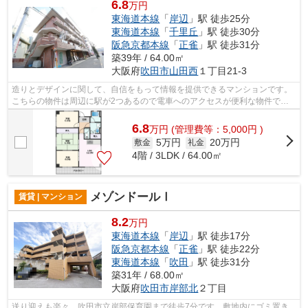
6.8
万円
東海道本線
「
岸辺
」駅 徒歩25分
東海道本線
「
千里丘
」駅 徒歩30分
阪急京都本線
「
正雀
」駅 徒歩31分
築39年 / 64.00㎡
大阪府
吹田市
山田西
１丁目21-3
造りとデザインに関して、自信をもって情報を提供できるマンションです。
こちらの物件は周辺に駅が2つあるので電車へのアクセスが便利な物件で
す。初期費用のカード決済ができます。耐...
6.8
万
円
(管理費等：5,000円 )
5万円
20万円
敷金
礼金
4階 / 3LDK / 64.00㎡
メゾンドールⅠ
賃貸 | マンション
8.2
万円
東海道本線
「
岸辺
」駅 徒歩17分
阪急京都本線
「
正雀
」駅 徒歩22分
東海道本線
「
吹田
」駅 徒歩31分
築31年 / 68.00㎡
大阪府
吹田市
岸部北
２丁目
送り迎えも楽々。吹田市立岸部保育園まで徒歩7分です。敷地内にゴミ置き