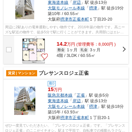
東海道本線
「
岸辺
」駅 徒歩13分
大阪モノレール本線
「
摂津
」駅 徒歩19分
築10年 / 60.55㎡
大阪府
摂津市
正雀本町
１丁目20-20
周辺に2駅ありの電車通勤しやすい物件です。2016年築の物件です。高ニー
ズな駅近の物件で、徒歩5分で駅に行くことができます。共用部にはエレベ
ータ・敷地内ごみ置き場などが揃ってお...
14.2
万
円
(管理費等：8,000円 )
1ヶ月
3ヶ月
敷金
礼金
4階 / 3LDK / 60.55㎡
プレサンスロジェ正雀
賃貸 | マンション
敷0
15
万円
阪急京都本線
「
正雀
」駅 徒歩5分
東海道本線
「
岸辺
」駅 徒歩13分
大阪モノレール本線
「
摂津
」駅 徒歩18分
築15年 / 63.93㎡
大阪府
摂津市
正雀本町
１丁目20-1
ぜひ一度見ていただきたい、「プレサンスロジェ正雀」です。「プレサンス
ロジェ正雀」のここがイチオシ。駅まで平坦で、自転車での移動もラクな物