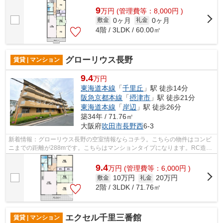
9
万
円
(管理費等：8,000円 )
0ヶ月
0ヶ月
敷金
礼金
4階 / 3LDK / 60.00㎡
グローリウス長野
賃貸 | マンション
9.4
万円
東海道本線
「
千里丘
」駅 徒歩14分
阪急京都本線
「
摂津市
」駅 徒歩21分
東海道本線
「
岸辺
」駅 徒歩26分
築34年 / 71.76㎡
大阪府
吹田市
長野西
6-3
新着情報：グローリウス長野の空室情報ならコチラ。こちらの物件はコンビ
ニまでの距離が288mです。こちらはマンションタイプになります。RC造の
物件は遮音性が非常に高いので静かな環...
9.4
万
円
(管理費等：6,000円 )
10万円
20万円
敷金
礼金
2階 / 3LDK / 71.76㎡
エクセル千里三番館
賃貸 | マンション