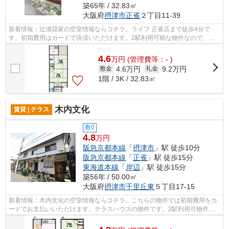
築65年 / 32.83㎡
大阪府
摂津市
正雀
２丁目11-39
新着情報：辻浦貸家の空室情報ならコチラ。ライフ 正雀店まで徒歩4分で
す。初期費用はカードで決済いただけます。2駅利用可能な物件なので、用
途や行き先に応じて経路を選択できます。...
4.6
万
円
(管理費等：- )
4.6万円
9.2万円
敷金
礼金
1階 / 3K / 32.83㎡
木内文化
賃貸 | テラス
敷0
4.8
万円
阪急京都本線
「
摂津市
」駅 徒歩10分
阪急京都本線
「
正雀
」駅 徒歩15分
東海道本線
「
岸辺
」駅 徒歩15分
築56年 / 50.00㎡
大阪府
摂津市
千里丘東
５丁目17-15
新着情報：木内文化の空室情報ならコチラ。こちらの物件では初期費用をカ
ードでお支払いいただけます。テラスハウスの物件です。2駅利用可物件な
ので、よく電車を利用する方にピッタリ...