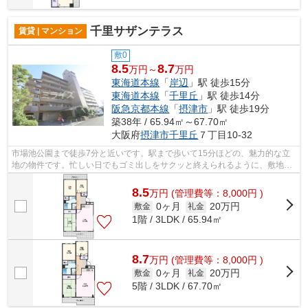
千里サザンテラス
賃貸 | マンション
敷0
8.5
8.7
万円～
万円
東海道本線
「
岸辺
」駅 徒歩15分
東海道本線
「
千里丘
」駅 徒歩14分
阪急京都本線
「
摂津市
」駅 徒歩19分
築38年 / 65.94㎡～67.70㎡
大阪府
摂津市
千里丘
７丁目10-32
市場池公園まで徒歩7分と近いです。駅まで歩いて15分ほどの、魅力的な立
地の物件です。忙しい日でもゴミ出しをサクッと終えられるように、敷地内
にゴミ置き場を設置しています。RC構造...
8.5
万
円
(管理費等：8,000円 )
0ヶ月
20万円
敷金
礼金
1階 / 3LDK / 65.94㎡
8.7
万
円
(管理費等：8,000円 )
0ヶ月
20万円
敷金
礼金
5階 / 3LDK / 67.70㎡