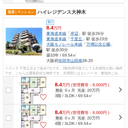
ハイレジデンス大神木
賃貸 | マンション
敷0
8.4
万円
東海道本線
「
岸辺
」駅 徒歩26分
東海道本線
「
千里丘
」駅 徒歩23分
大阪モノレール本線
「
万博記念公園
」
駅 徒歩30分
築33年 / 69.54㎡
大阪府
吹田市
山田南
38-20
イズミヤ 千里丘店まで徒歩7分です。2駅利用可能でとても利便性の高い物件
です。こちらは通風良好な物件です。共用部にはエレベータ・敷地内ごみ置
き場など様々な設備やサービスが揃っ...
8.4
万
円
(管理費等：8,000円 )
0ヶ月
20万円
敷金
礼金
3階 / 3LDK / 69.54㎡
8.4
万
円
(管理費等：8,000円 )
0ヶ月
20万円
敷金
礼金
4階 / 3LDK / 69.54㎡