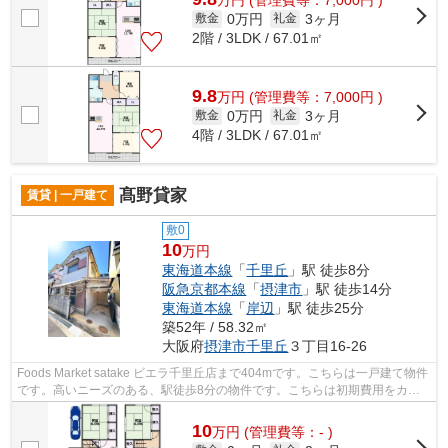
0万円
3ヶ月
敷金
礼金
2階 / 3LDK / 67.01㎡
9.8
万
円
(管理費等：7,000円 )
0万円
3ヶ月
敷金
礼金
4階 / 3LDK / 67.01㎡
髙野貸家
賃貸 | 一戸建て
敷0
10
万円
東海道本線
「
千里丘
」駅 徒歩8分
阪急京都本線
「
摂津市
」駅 徒歩14分
東海道本線
「
岸辺
」駅 徒歩25分
築52年 / 58.32㎡
大阪府
摂津市
千里丘
３丁目16-26
Foods Market satake ビエラ千里丘店まで404mです。こちらは一戸建て物件
です。高いニーズのある、駅徒歩8分の物件です。こちらは初期費用をカー
ドでお支払いいただける物件です。摂津...
10
万
円
(管理費等：- )