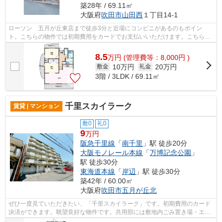
築28年 / 69.11㎡
大阪府
吹田市
山田西
１丁目14-1
ローソン 五月が丘東店まで徒歩3分と近場にコンビニがあるのもポイン
ト。こちらの物件では初期費用をカードでお支払いいただけます。こちらの
物件はマンションです。共用部には敷地内...
8.5
万
円
(管理費等：8,000円 )
10万円
20万円
敷金
礼金
3階 / 3LDK / 69.11㎡
千里スカイラーク
賃貸 | マンション
敷0
礼0
9
万円
阪急千里線
「
南千里
」駅 徒歩20分
大阪モノレール本線
「
万博記念公園
」
駅 徒歩30分
東海道本線
「
岸辺
」駅 徒歩30分
築42年 / 60.00㎡
大阪府
吹田市
五月が丘北
ぜひ一度見ていただきたい、「千里スカイラーク」です。初期費用のカード
決済ができます。眺望良好な物件です。共用部には敷地内ごみ置き場・エレ
ベータなどが揃っております。自分好...