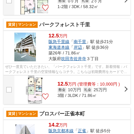
0ヶ月
2ヶ月
敷金
礼金
1-2階 / 3DK / 58.32㎡
パークフォレスト千里
賃貸 | マンション
12.5
万円
阪急千里線
「
南千里
」駅 徒歩21分
東海道本線
「
岸辺
」駅 徒歩36分
築26年 / 71.86㎡
大阪府
吹田市
佐井寺
３丁目
ぜひ一度見ていただきたい、「パークフォレスト千里」です。新着情報：パ
ークフォレスト千里の空室情報ならコチラ。こちらは初期費用をカードでお
支払いいただける物件なので、支払い...
12.5
万
円
(管理費等：10,000円 )
10万円
25万円
敷金
礼金
3階 / 3LDK / 71.86㎡
プロスパー正雀本町
賃貸 | マンション
14.2
万円
阪急京都本線
「
正雀
」駅 徒歩5分