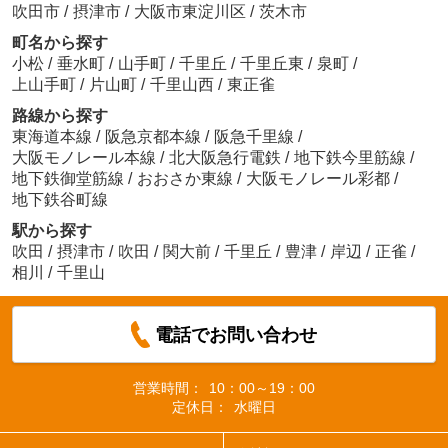
吹田市
/
摂津市
/
大阪市東淀川区
/
茨木市
町名から探す
小松
/
垂水町
/
山手町
/
千里丘
/
千里丘東
/
泉町
/
上山手町
/
片山町
/
千里山西
/
東正雀
路線から探す
東海道本線
/
阪急京都本線
/
阪急千里線
/
大阪モノレール本線
/
北大阪急行電鉄
/
地下鉄今里筋線
/
地下鉄御堂筋線
/
おおさか東線
/
大阪モノレール彩都
/
地下鉄谷町線
駅から探す
吹田
/
摂津市
/
吹田
/
関大前
/
千里丘
/
豊津
/
岸辺
/
正雀
/
相川
/
千里山
電話でお問い合わせ
営業時間：
10：00～19：00
定休日：
水曜日