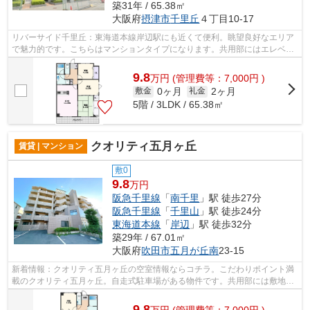
築31年 / 65.38㎡
大阪府
摂津市
千里丘
４丁目10-17
リバーサイド千里丘：東海道本線岸辺駅にも近くて便利。眺望良好なエリア
で魅力的です。こちらはマンションタイプになります。共用部にはエレベー
タ・敷地内ごみ置き場などが揃ってお...
9.8
万
円
(管理費等：7,000円 )
0ヶ月
2ヶ月
敷金
礼金
5階 / 3LDK / 65.38㎡
クオリティ五月ヶ丘
賃貸 | マンション
敷0
9.8
万円
阪急千里線
「
南千里
」駅 徒歩27分
阪急千里線
「
千里山
」駅 徒歩24分
東海道本線
「
岸辺
」駅 徒歩32分
築29年 / 67.01㎡
大阪府
吹田市
五月が丘南
23-15
新着情報：クオリティ五月ヶ丘の空室情報ならコチラ。こだわりポイント満
載のクオリティ五月ヶ丘。自走式駐車場がある物件です。共用部には敷地内
ごみ置き場・エレベータなどが揃って...
9.8
万
円
(管理費等：7,000円 )