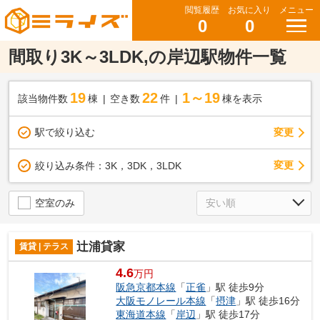
閲覧履歴
お気に入り
メニュー
0
0
間取り3K～3LDK,の岸辺駅物件一覧
19
22
1～19
該当物件数
棟
空き数
件
棟を表示
駅で絞り込む
変更
変更
絞り込み条件：
3K，3DK，3LDK
空室のみ
辻浦貸家
賃貸 | テラス
4.6
万円
阪急京都本線
「
正雀
」駅 徒歩9分
大阪モノレール本線
「
摂津
」駅 徒歩16分
東海道本線
「
岸辺
」駅 徒歩17分