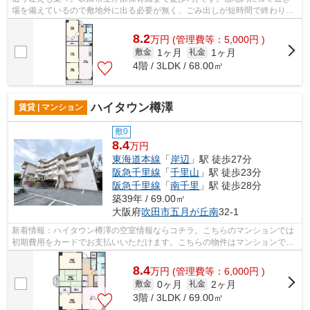
場を備えているので敷地外に出る必要が無く、ごみ出しが短時間で終わりま
す。こちらは初期費用をカードでお支払...
8.2
万
円
(管理費等：5,000円 )
1ヶ月
1ヶ月
敷金
礼金
4階 / 3LDK / 68.00㎡
ハイタウン樽澤
賃貸 | マンション
敷0
8.4
万円
東海道本線
「
岸辺
」駅 徒歩27分
阪急千里線
「
千里山
」駅 徒歩23分
阪急千里線
「
南千里
」駅 徒歩28分
築39年 / 69.00㎡
大阪府
吹田市
五月が丘南
32-1
新着情報：ハイタウン樽澤の空室情報ならコチラ。こちらのマンションでは
初期費用をカードでお支払いいただけます。こちらの物件はマンションで
す。防音効果や耐火性の高い鉄筋コンク...
8.4
万
円
(管理費等：6,000円 )
0ヶ月
2ヶ月
敷金
礼金
3階 / 3LDK / 69.00㎡