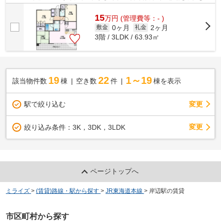
件です。共用部には敷地内ごみ置き場...
15
万
円
(管理費等：- )
0ヶ月
2ヶ月
敷金
礼金
3階 / 3LDK / 63.93㎡
19
22
1～19
該当物件数
棟
空き数
件
棟を表示
駅で絞り込む
変更
変更
絞り込み条件：
3K，3DK，3LDK
ページトップへ
ミライズ
>
(賃貸)路線・駅から探す
>
JR東海道本線
>
岸辺駅の賃貸
市区町村から探す