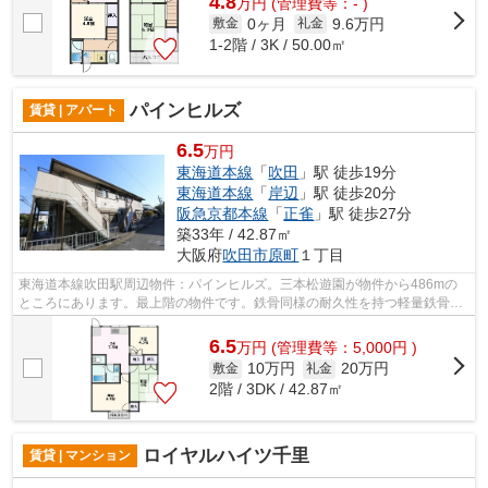
4.8
万
円
(管理費等：- )
0ヶ月
9.6万円
敷金
礼金
1-2階 / 3K / 50.00㎡
パインヒルズ
賃貸 | アパート
6.5
万円
東海道本線
「
吹田
」駅 徒歩19分
東海道本線
「
岸辺
」駅 徒歩20分
阪急京都本線
「
正雀
」駅 徒歩27分
築33年 / 42.87㎡
大阪府
吹田市
原町
１丁目
東海道本線吹田駅周辺物件：パインヒルズ。三本松遊園が物件から486mの
ところにあります。最上階の物件です。鉄骨同様の耐久性を持つ軽量鉄骨の
物件です。ちょっとした地震の時も頼り...
6.5
万
円
(管理費等：5,000円 )
10万円
20万円
敷金
礼金
2階 / 3DK / 42.87㎡
ロイヤルハイツ千里
賃貸 | マンション