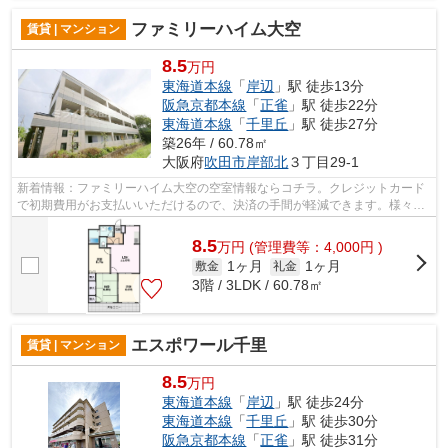
ファミリーハイム大空
賃貸 | マンション
8.5
万円
東海道本線
「
岸辺
」駅 徒歩13分
阪急京都本線
「
正雀
」駅 徒歩22分
東海道本線
「
千里丘
」駅 徒歩27分
築26年 / 60.78㎡
大阪府
吹田市
岸部北
３丁目29-1
新着情報：ファミリーハイム大空の空室情報ならコチラ。クレジットカード
で初期費用がお支払いいただけるので、決済の手間が軽減できます。様々な
場所へのアクセスが便利になる、2駅利...
8.5
万
円
(管理費等：4,000円 )
1ヶ月
1ヶ月
敷金
礼金
3階 / 3LDK / 60.78㎡
エスポワール千里
賃貸 | マンション
8.5
万円
東海道本線
「
岸辺
」駅 徒歩24分
東海道本線
「
千里丘
」駅 徒歩30分
阪急京都本線
「
正雀
」駅 徒歩31分